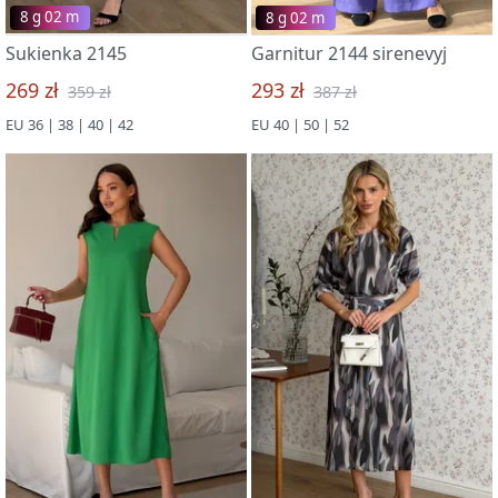
8 g 02 m
8 g 02 m
Sukienka 2145
Garnitur 2144 sirenevyj
269 zł
293 zł
359 zł
387 zł
EU 36 | 38 | 40 | 42
EU 40 | 50 | 52