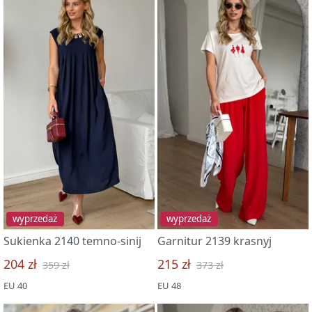
wyprzedaż
wyprzedaż
Sukienka 2140 temno-sinij
Garnitur 2139 krasnyj
204 zł
215 zł
359 zł
373 zł
EU 40
EU 48