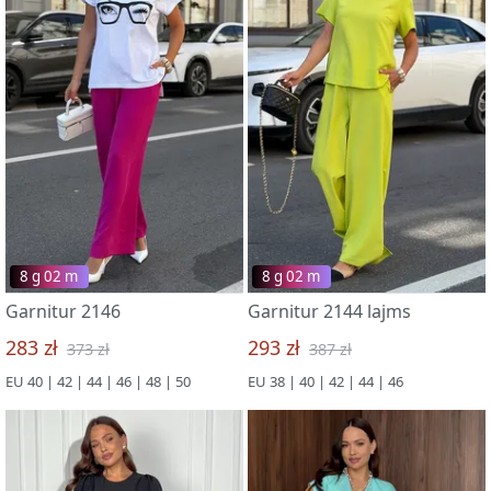
8 g 02 m
8 g 02 m
Garnitur 2146
Garnitur 2144 lajms
283 zł
293 zł
373 zł
387 zł
EU 40 | 42 | 44 | 46 | 48 | 50
EU 38 | 40 | 42 | 44 | 46