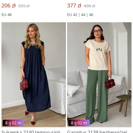
206 zł
377 zł
359 zł
498 zł
EU 48
EU 42 | 44 | 46
8 g 02 m
8 g 02 m
Sukienka 2140 temno-sinij
Garnitur 2139 bezhevyj/zelenyj