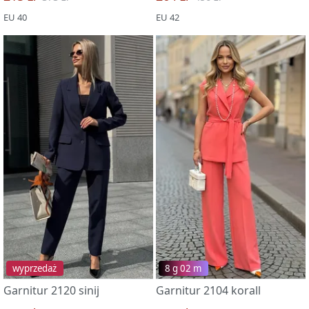
EU 40
EU 42
wyprzedaż
8 g 02 m
Garnitur 2120 sinij
Garnitur 2104 korall