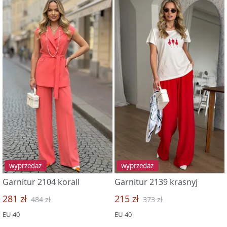
wyprzedaż
wyprzedaż
Garnitur 2104 korall
Garnitur 2139 krasnyj
281 zł
215 zł
484 zł
373 zł
EU 40
EU 40