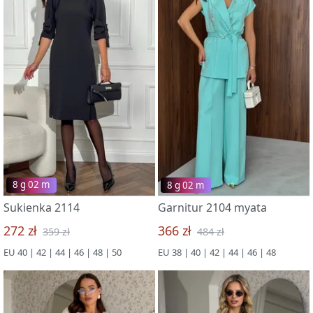
8 g 02 m
8 g 02 m
Sukienka 2114
Garnitur 2104 myata
272 zł
366 zł
359 zł
484 zł
EU 40 | 42 | 44 | 46 | 48 | 50
EU 38 | 40 | 42 | 44 | 46 | 48