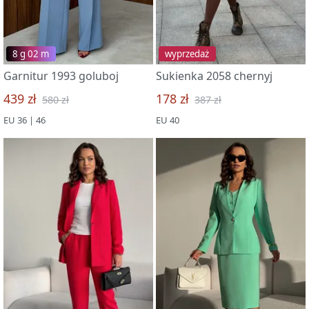
8 g 02 m
wyprzedaż
Garnitur 1993 goluboj
Sukienka 2058 chernyj
439 zł
178 zł
580 zł
387 zł
EU 36 | 46
EU 40