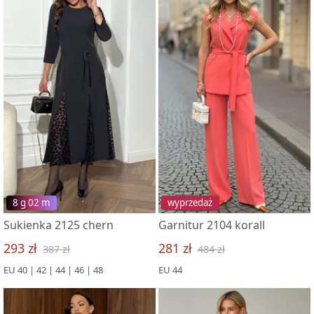
8 g 02 m
wyprzedaż
Sukienka 2125 chern
Garnitur 2104 korall
293 zł
281 zł
387 zł
484 zł
EU 40 | 42 | 44 | 46 | 48
EU 44