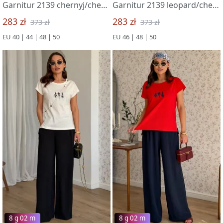
Garnitur 2139 chernyj/chernyj
Garnitur 2139 leopard/chernyj
283 zł
283 zł
373 zł
373 zł
EU 40 | 44 | 48 | 50
EU 46 | 48 | 50
8 g 02 m
8 g 02 m