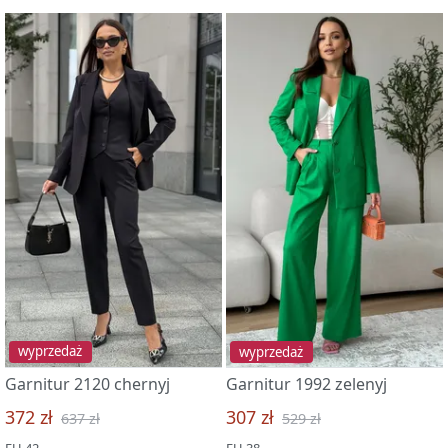
wyprzedaż
wyprzedaż
Garnitur 2120 chernyj
Garnitur 1992 zelenyj
372 zł
307 zł
637 zł
529 zł
EU 42
EU 38