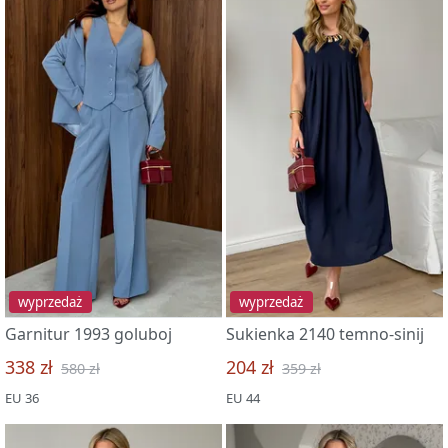
wyprzedaż
wyprzedaż
Garnitur 1993 goluboj
Sukienka 2140 temno-sinij
338 zł
204 zł
580 zł
359 zł
EU 36
EU 44