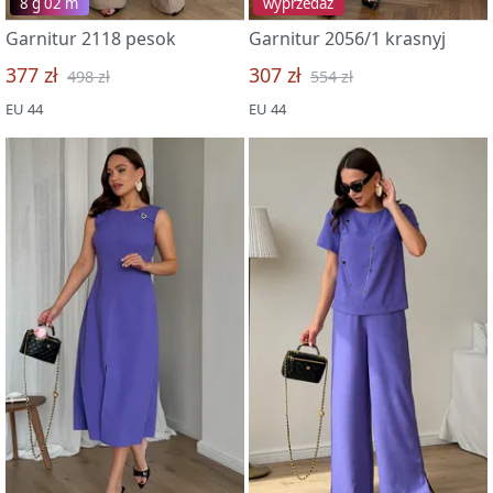
8 g 02 m
wyprzedaż
Garnitur 2118 pesok
Garnitur 2056/1 krasnyj
377 zł
307 zł
498 zł
554 zł
EU 44
EU 44