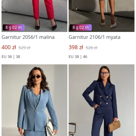
8 g 02 m
8 g 02 m
Garnitur 2056/1 malina
Garnitur 2106/1 myata
400 zł
398 zł
529 zł
526 zł
EU 36 | 38
EU 38 | 46