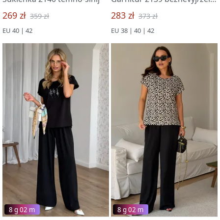
269 zł
283 zł
359 zł
373 zł
EU 40 | 42
EU 38 | 40 | 42
8 g 02 m
8 g 02 m