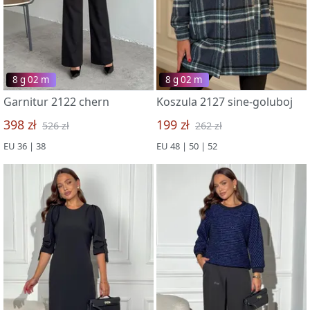
8 g 02 m
8 g 02 m
Garnitur 2122 chern
Koszula 2127 sine-goluboj
398 zł
199 zł
526 zł
262 zł
EU 36 | 38
EU 48 | 50 | 52