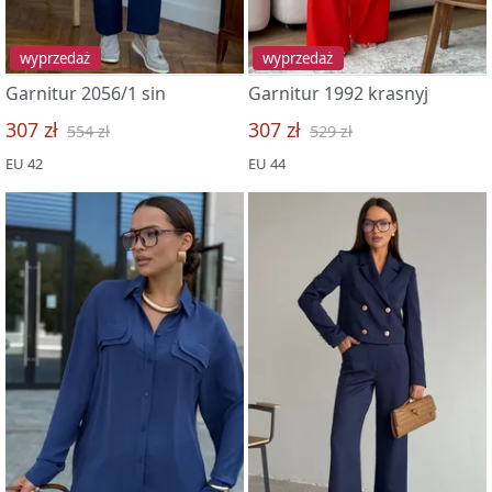
wyprzedaż
wyprzedaż
Garnitur 2056/1 sin
Garnitur 1992 krasnyj
307 zł
307 zł
554 zł
529 zł
EU 42
EU 44