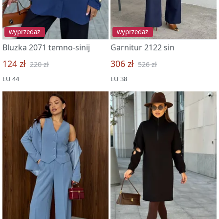
wyprzedaż
wyprzedaż
Bluzka 2071 temno-sinij
Garnitur 2122 sin
124 zł
306 zł
220 zł
526 zł
EU 44
EU 38