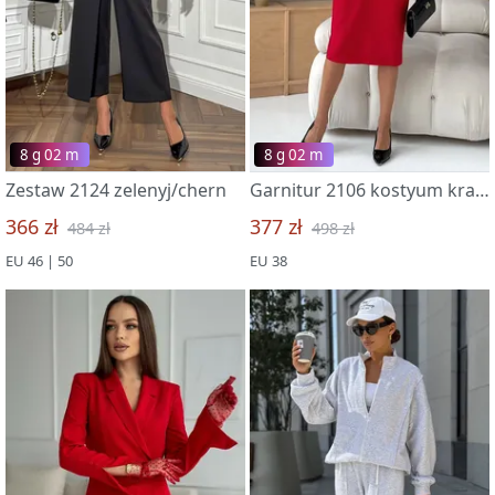
8 g 02 m
8 g 02 m
Zestaw 2124 zelenyj/chern
Garnitur 2106 kostyum krasnyj
366 zł
377 zł
484 zł
498 zł
EU 46 | 50
EU 38