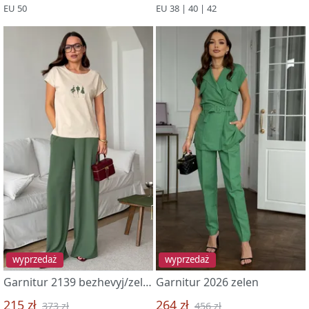
EU 50
EU 38 | 40 | 42
wyprzedaż
wyprzedaż
Garnitur 2139 bezhevyj/zelenyj
Garnitur 2026 zelen
215 zł
264 zł
373 zł
456 zł