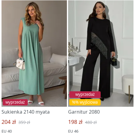
wyprzedaż
wyprzedaż
%% wyjściowa
Sukienka 2140 myata
Garnitur 2080
204 zł
198 zł
359 zł
480 zł
EU 40
EU 46