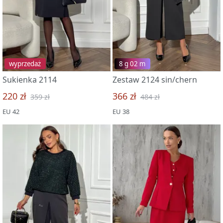
wyprzedaż
8 g 02 m
Sukienka 2114
Zestaw 2124 sin/chern
220 zł
366 zł
359 zł
484 zł
EU 42
EU 38