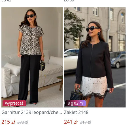
wyprzedaż
8 g 02 m
Garnitur 2139 leopard/chernyj
Żakiet 2148
215 zł
241 zł
373 zł
317 zł