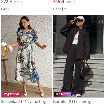
372 zł
366 zł
637 zł
484 zł
EU 44
EU 42 | 44
wyprzedaż
8 g 02 m
Sukienka 2141 cvetochnyj print
Garnitur 2118 chernyj