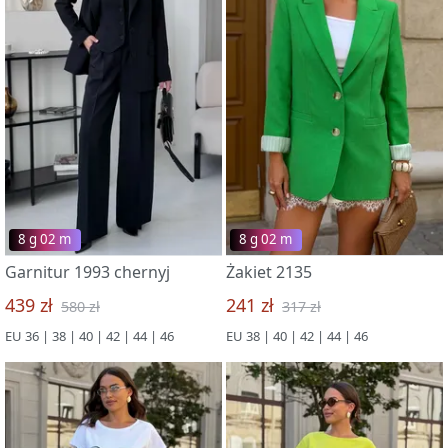
8 g 02 m
8 g 02 m
Garnitur 1993 chernyj
Żakiet 2135
439 zł
241 zł
580 zł
317 zł
EU 36 | 38 | 40 | 42 | 44 | 46
EU 38 | 40 | 42 | 44 | 46