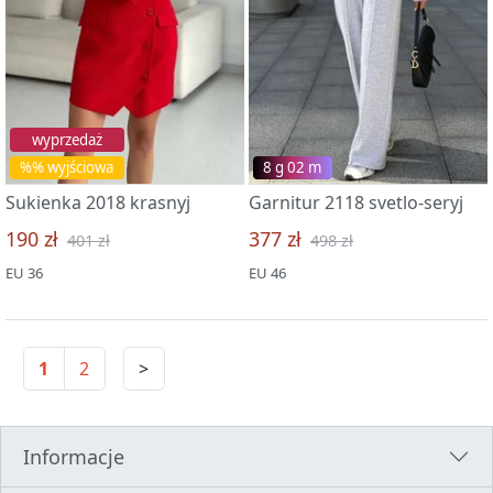
wyprzedaż
%% wyjściowa
8 g 02 m
Sukienka 2018 krasnyj
Garnitur 2118 svetlo-seryj
190 zł
377 zł
401 zł
498 zł
EU 36
EU 46
1
2
>
Informacje