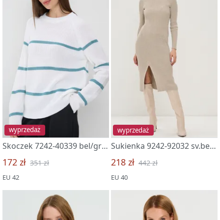
wyprzedaż
wyprzedaż
Skoczek 7242-40339 bel/grozovoe nebo
Sukienka 9242-92032 sv.bezh
172 zł
218 zł
351 zł
442 zł
EU 42
EU 40