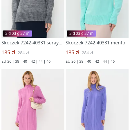
3 d 03 g 37 m
3 d 03 g 37 m
Skoczek 7242-40331 seraya dymka
Skoczek 7242-40331 mentol
185 zł
185 zł
284 zł
284 zł
EU 36 | 38 | 40 | 42 | 44 | 46
EU 36 | 38 | 40 | 42 | 44 | 46