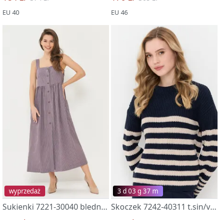
EU 40
EU 46
wyprzedaż
3 d 03 g 37 m
Sukienki 7221-30040 bledno-korichn poloska
Skoczek 7242-40311 t.sin/vanil