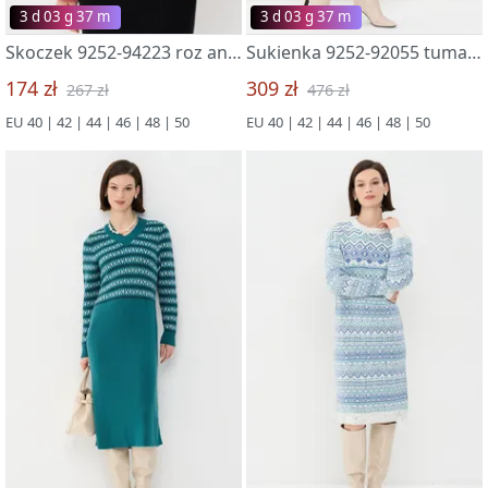
3 d 03 g 37 m
3 d 03 g 37 m
Skoczek 9252-94223 roz antik
Sukienka 9252-92055 tuman/perlamutr/izumrud/bel
174 zł
309 zł
267 zł
476 zł
EU 40 | 42 | 44 | 46 | 48 | 50
EU 40 | 42 | 44 | 46 | 48 | 50