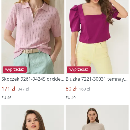
wyprzedaż
wyprzedaż
Skoczek 9261-94245 orxideya
Bluzka 7221-30031 temnaya fuksiya
171 zł
80 zł
347 zł
169 zł
EU 46
EU 40