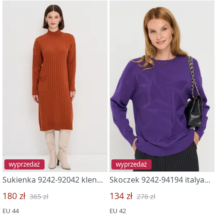
wyprzedaż
wyprzedaż
Sukienka 9242-92042 klenovyj sirop
Skoczek 9242-94194 italyanskaya sliva
180 zł
134 zł
365 zł
276 zł
EU 44
EU 42