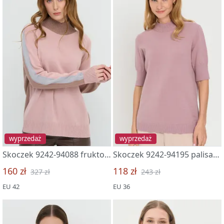
wyprzedaż
wyprzedaż
Skoczek 9242-94088 fruktovyj sorbet/veresk/tuman
Skoczek 9242-94195 palisandr
160 zł
118 zł
327 zł
243 zł
EU 42
EU 36