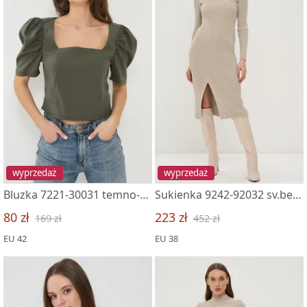
wyprzedaż
wyprzedaż
Bluzka 7221-30031 temno-olivk
Sukienka 9242-92032 sv.bezh
80 zł
223 zł
169 zł
452 zł
EU 42
EU 38