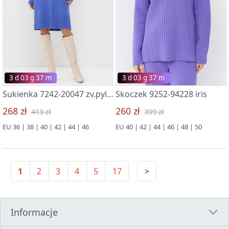
3 d 03 g 37 m
3 d 03 g 37 m
Sukienka 7242-20047 zv.pyl/bel
Skoczek 9252-94228 iris
268 zł
260 zł
413 zł
399 zł
EU 36 | 38 | 40 | 42 | 44 | 46
EU 40 | 42 | 44 | 46 | 48 | 50
1
2
3
4
5
17
>
Informacje