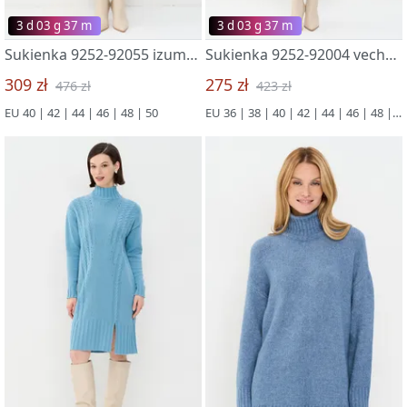
3 d 03 g 37 m
3 d 03 g 37 m
Sukienka 9252-92055 izumrud/m.bezdna/t.sin/bel
Sukienka 9252-92004 vechernij inej/grozovoe nebo/zimnee utro
309 zł
275 zł
476 zł
423 zł
EU 40 | 42 | 44 | 46 | 48 | 50
EU 36 | 38 | 40 | 42 | 44 | 46 | 48 | 50