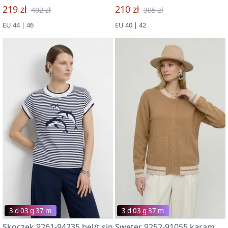
219 zł
210 zł
402 zł
385 zł
EU 44 | 46
EU 40 | 42
3 d 03 g 37 m
3 d 03 g 37 m
Skoczek 9261-94235 bel/t.sin
Sweter 9252-91055 karamelnyj kofe/vanil