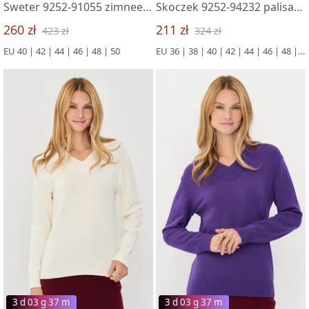
Sweter 9252-91055 zimnee utro/osennee nebo
Skoczek 9252-94232 palisandr
260 zł
211 zł
423 zł
324 zł
EU 40 | 42 | 44 | 46 | 48 | 50
EU 36 | 38 | 40 | 42 | 44 | 46 | 48 | 50
3 d 03 g 37 m
3 d 03 g 37 m