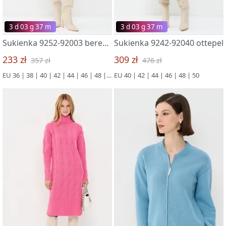
3 d 03 g 37 m
3 d 03 g 37 m
Sukienka 9252-92003 bereg reki/mol/sv.fialka
Sukienka 9242-92040 ottepel
233 zł
309 zł
357 zł
476 zł
EU 36 | 38 | 40 | 42 | 44 | 46 | 48 | 50
EU 40 | 42 | 44 | 46 | 48 | 50