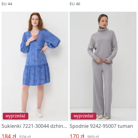
EU 44
EU 46
wyprzedaż
wyprzedaż
Sukienki 7221-30044 dzhinsovyj rajskie cvety
Spodnie 9242-95007 tuman
184 zł
170 zł
374 zł
365 zł