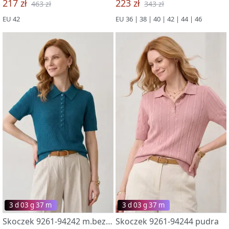
217 zł
223 zł
463 zł
343 zł
EU 42
EU 36 | 38 | 40 | 42 | 44 | 46
3 d 03 g 37 m
3 d 03 g 37 m
Skoczek 9261-94242 m.bezdna
Skoczek 9261-94244 pudra