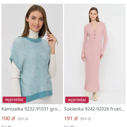
wyprzedaż
wyprzedaż
Kamizelka 9232-91031 grozovoe nebo/mol
Sukienka 9242-92026 fruktovyj sorbet
100 zł
191 zł
207 zł
391 zł
EU 40
EU 40