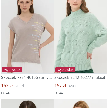
wyprzedaż
wyprzedaż
Skoczek 7251-40166 vanil/bel/gol/limnyj shherbet
Skoczek 7242-40277 malaxit
153 zł
157 zł
313 zł
320 zł
EU 44
EU 44