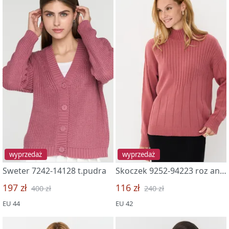
wyprzedaż
wyprzedaż
Sweter 7242-14128 t.pudra
Skoczek 9252-94223 roz antik
197 zł
116 zł
400 zł
240 zł
EU 44
EU 42