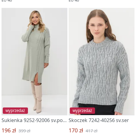
wyprzedaż
wyprzedaż
Sukienka 9252-92006 sv.polyn
Skoczek 7242-40256 sv.ser
196 zł
170 zł
399 zł
417 zł