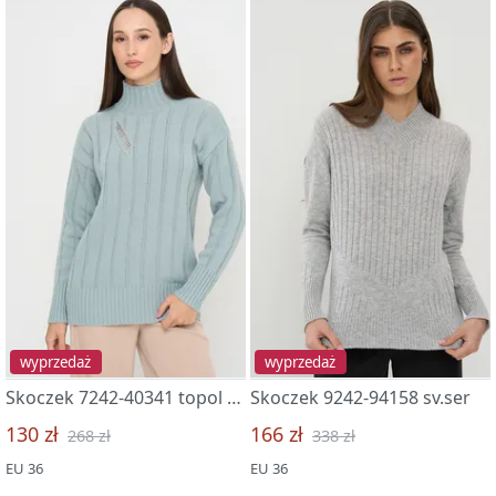
wyprzedaż
wyprzedaż
Skoczek 7242-40341 topol serebristyj
Skoczek 9242-94158 sv.ser
130 zł
166 zł
268 zł
338 zł
EU 36
EU 36