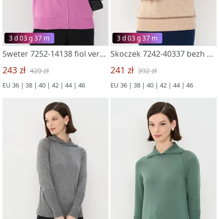
3 d 03 g 37 m
3 d 03 g 37 m
Sweter 7252-14138 fiol veresk
Skoczek 7242-40337 bezh melanzh/pylnyj kedr
243 zł
241 zł
420 zł
392 zł
EU 36 | 38 | 40 | 42 | 44 | 46
EU 36 | 38 | 40 | 42 | 44 | 46