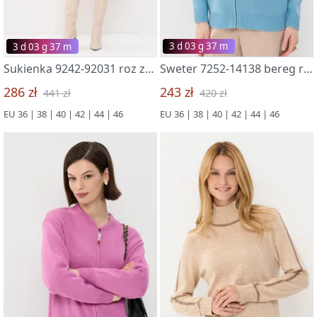
3 d 03 g 37 m
3 d 03 g 37 m
Sukienka 9242-92031 roz zakat
Sweter 7252-14138 bereg reki
286 zł
243 zł
441 zł
420 zł
EU 36 | 38 | 40 | 42 | 44 | 46
EU 36 | 38 | 40 | 42 | 44 | 46