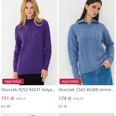
wyprzedaż
wyprzedaż
Skoczek 9252-94231 italyanskaya sliva
Skoczek 7242-40268 zimnee utro
151 zł
174 zł
308 zł
354 zł
EU 44
EU 42