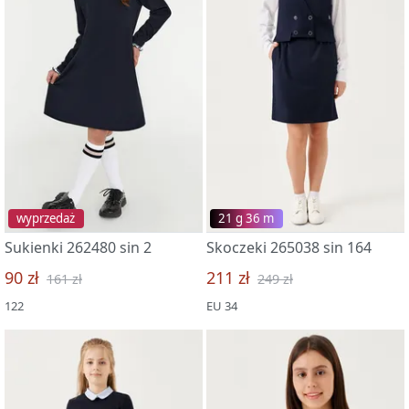
wyprzedaż
21 g 36 m
Sukienki 262480 sin 2
Skoczeki 265038 sin 164
90 zł
211 zł
161 zł
249 zł
122
EU 34