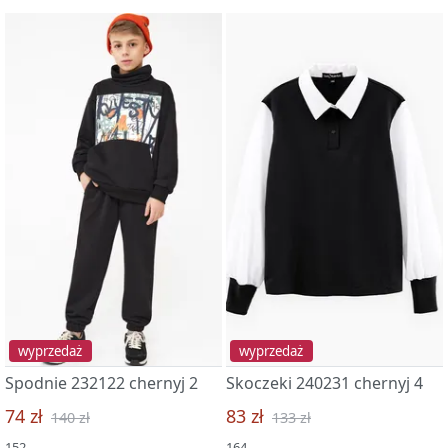
wyprzedaż
wyprzedaż
Spodnie 232122 chernyj 2
Skoczeki 240231 chernyj 4
74 zł
83 zł
140 zł
133 zł
152
164