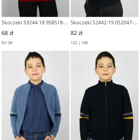
Skoczeki S9244-18 9S8518-D43 vishnevyj
Skoczeki S2442-19 0S2047-D43 t.sinij
68 zł
82 zł
EU 34
122 | 140