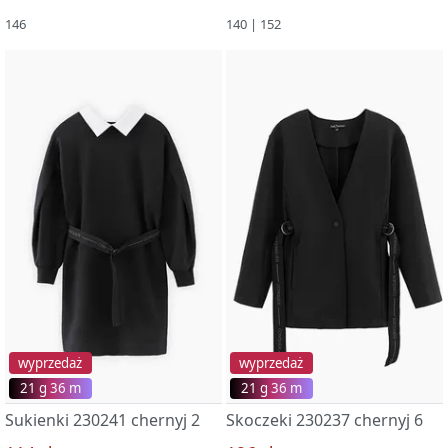
146
140 | 152
wyprzedaż
wyprzedaż
21 g 36 m
21 g 36 m
Sukienki 230241 chernyj 2
Skoczeki 230237 chernyj 6