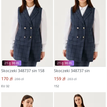
21 g 36 m
21 g 36 m
Skoczeki 348737 sin 158
Skoczeki 348737 sin
170 zł
159 zł
286 zł
283 zł
EU 32
152