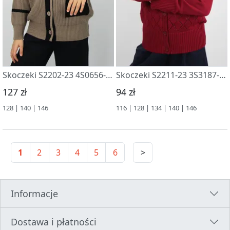
Skoczeki S2202-23 4S0656-D43 bledno-korichnevyj
Skoczeki S2211-23 3S3187-D43 bordovaya roza
127 zł
94 zł
128 | 140 | 146
116 | 128 | 134 | 140 | 146
1
2
3
4
5
6
>
Informacje
Dostawa i płatności