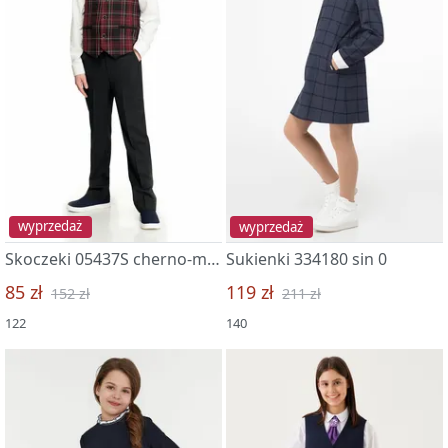
wyprzedaż
wyprzedaż
Skoczeki 05437S cherno-malinovyj 2
Sukienki 334180 sin 0
85 zł
119 zł
152 zł
211 zł
122
140