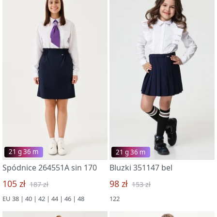
21 g 36 m
21 g 36 m
Spódnice 264551A sin 170
Bluzki 351147 bel
105 zł
98 zł
187 zł
153 zł
EU 38 | 40 | 42 | 44 | 46 | 48
122