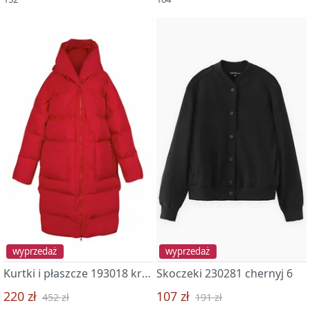
wyprzedaż
wyprzedaż
Kurtki i płaszcze 193018 krasnyj 0
Skoczeki 230281 chernyj 6
220 zł
107 zł
452 zł
191 zł