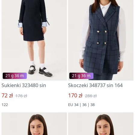
21 g 36 m
21 g 36 m
Sukienki 323480 sin
Skoczeki 348737 sin 164
72 zł
170 zł
176 zł
286 zł
122
EU 34 | 36 | 38