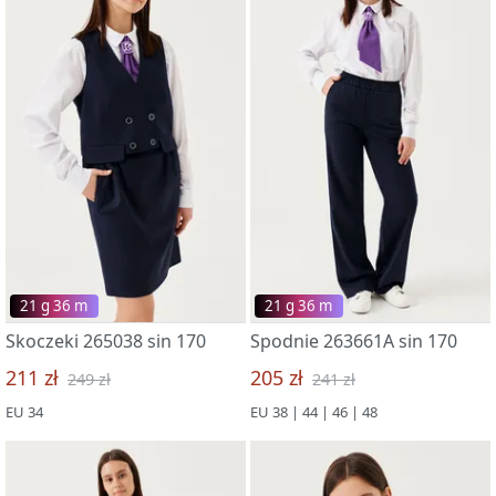
21 g 36 m
21 g 36 m
Skoczeki 265038 sin 170
Spodnie 263661A sin 170
211 zł
205 zł
249 zł
241 zł
EU 34
EU 38 | 44 | 46 | 48