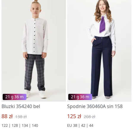
21 g 36 m
21 g 36 m
Bluzki 354240 bel
Spodnie 360460A sin 158
88 zł
125 zł
138 zł
208 zł
122 | 128 | 134 | 140
EU 38 | 42 | 44