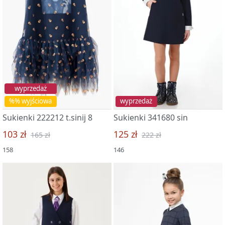
wyprzedaż
%% wyjściowa
wyprzedaż
Sukienki 222212 t.sinij 8
Sukienki 341680 sin
103 zł
125 zł
165 zł
222 zł
158
146