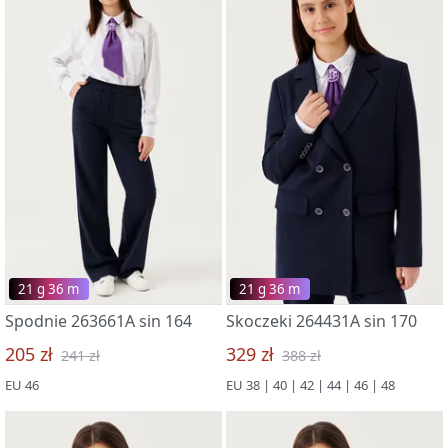
21 g 36 m
21 g 36 m
Spodnie 263661A sin 164
Skoczeki 264431A sin 170
205 zł
329 zł
241 zł
388 zł
EU 46
EU 38 | 40 | 42 | 44 | 46 | 48