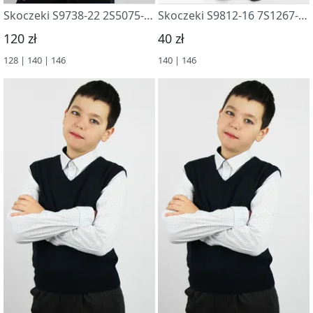
Skoczeki S9738-22 2S5075-D43 t.sinij
Skoczeki S9812-16 7S1267-D43 m. sinij
120 zł
40 zł
128 | 140 | 146
140 | 146