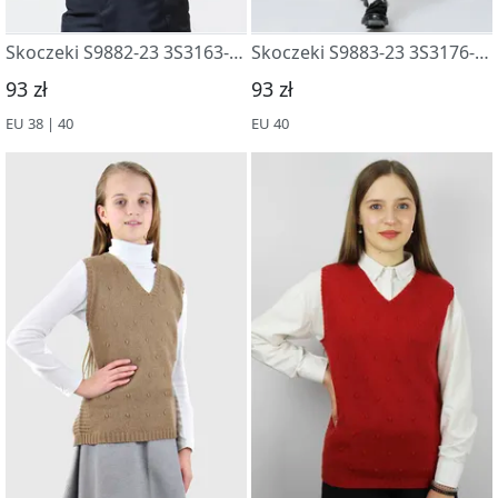
Skoczeki S9882-23 3S3163-D43 t.sinij 170
Skoczeki S9883-23 3S3176-D43 t.sinij
93 zł
93 zł
EU 38 | 40
EU 40