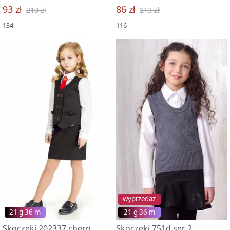
93 zł
86 zł
213 zł
213 zł
134
116
wyprzedaż
21 g 36 m
21 g 36 m
Skoczeki 202337 chern
Skoczeki 751d ser 2