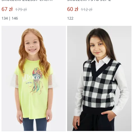
67 zł
60 zł
179 zł
112 zł
134 | 146
122