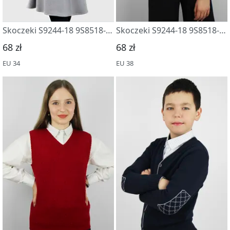
Skoczeki S9244-18 9S8518-D43 yasen
Skoczeki S9244-18 9S8518-D43 krasnyj mineral
68 zł
68 zł
EU 34
EU 38