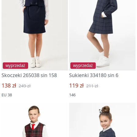
wyprzedaż
wyprzedaż
Skoczeki 265038 sin 158
Sukienki 334180 sin 6
138 zł
119 zł
249 zł
211 zł
EU 38
146