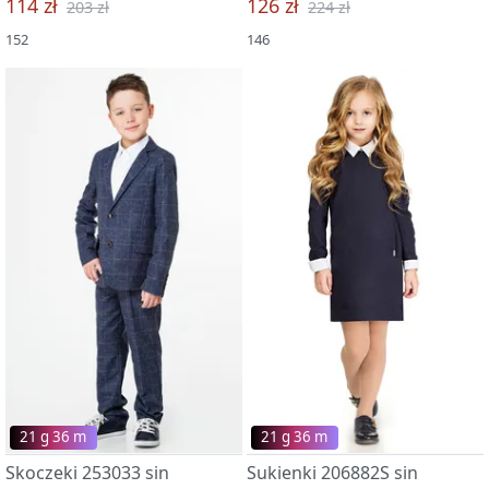
114 zł
126 zł
203 zł
224 zł
152
146
21 g 36 m
21 g 36 m
Skoczeki 253033 sin
Sukienki 206882S sin