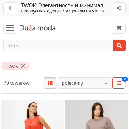
TWOK: Элегантность и минимализм
Белорусская одежда с акцентом на чистоту линий.
TWOK
2
70 towarów