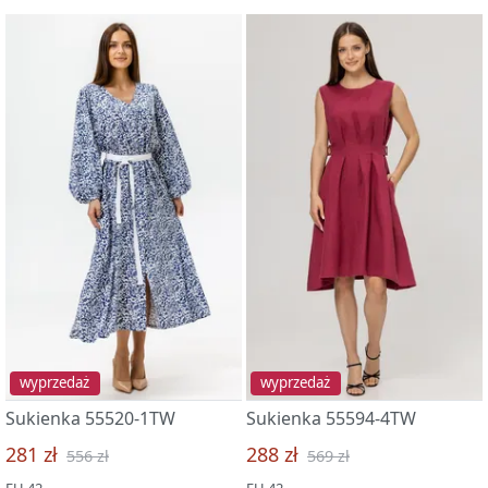
wyprzedaż
wyprzedaż
Sukienka 55520-1TW
Sukienka 55594-4TW
281 zł
288 zł
556 zł
569 zł
EU 42
EU 42