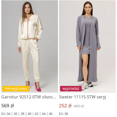
%% wyjściowa
wyprzedaż
Garnitur 92512-0TW slivochnyj
Sweter 11115-5TW seryj
569 zł
252 zł
402 zł
EU 34 | 36 | 38 | 40 | 42 | 44 | 46
EU 38