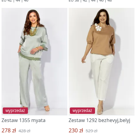
wyprzedaż
wyprzedaż
Zestaw 1355 myata
Zestaw 1292 bezhevyj,belyj
278 zł
230 zł
428 zł
529 zł