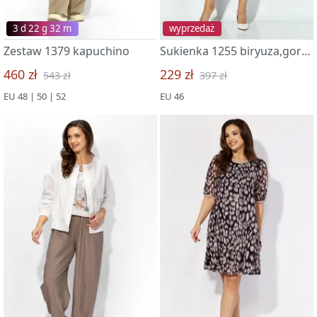
3 d 22 g 32 m
wyprzedaż
Zestaw 1379 kapuchino
Sukienka 1255 biryuza,gorox
460 zł
229 zł
543 zł
397 zł
EU 48 | 50 | 52
EU 46