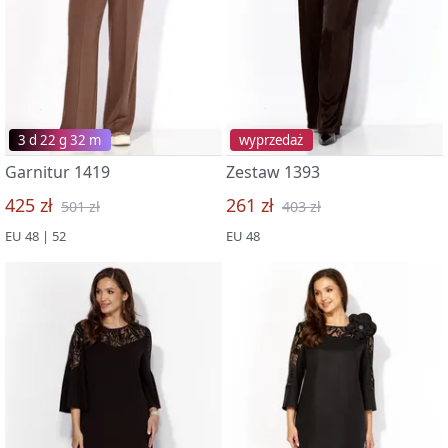
3 d 22 g 32 m
wyprzedaż
Garnitur 1419
Zestaw 1393
425 zł
261 zł
501 zł
403 zł
EU 48 | 52
EU 48