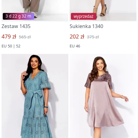
3 d 22 g 32 m
wyprzedaż
Zestaw 1435
Sukienka 1340
479 zł
202 zł
565 zł
375 zł
EU 50 | 52
EU 46