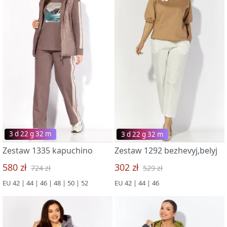
3 d 22 g 32 m
3 d 22 g 32 m
Zestaw 1335 kapuchino
Zestaw 1292 bezhevyj,belyj
580 zł
302 zł
724 zł
529 zł
EU 42 | 44 | 46 | 48 | 50 | 52
EU 42 | 44 | 46