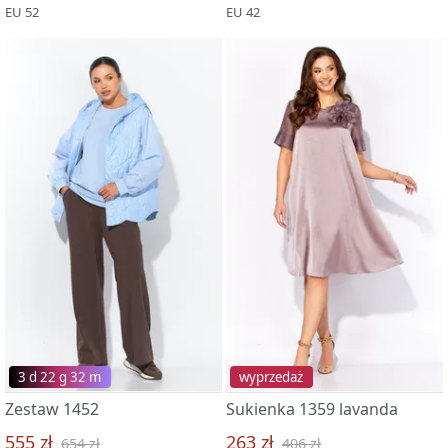
EU 52
EU 42
3 d 22 g 32 m
wyprzedaż
Zestaw 1452
Sukienka 1359 lavanda
555 zł
263 zł
654 zł
406 zł