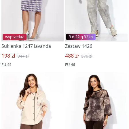
wyprzedaż
3 d 22 g 32 m
Sukienka 1247 lavanda
Zestaw 1426
198 zł
488 zł
344 zł
576 zł
EU 44
EU 46