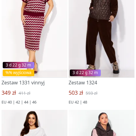
3 d 22 g 32 m
%% wyjściowa
3 d 22 g 32 m
Zestaw 1331 vinnyj
Zestaw 1324
349 zł
503 zł
411 zł
593 zł
EU 40 | 42 | 44 | 46
EU 42 | 48