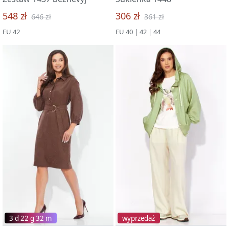
548 zł
306 zł
646 zł
361 zł
EU 42
EU 40 | 42 | 44
3 d 22 g 32 m
wyprzedaż