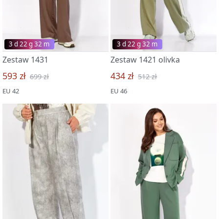
3 d 22 g 32 m
3 d 22 g 32 m
Zestaw 1431
Zestaw 1421 olivka
593 zł
434 zł
699 zł
512 zł
EU 42
EU 46