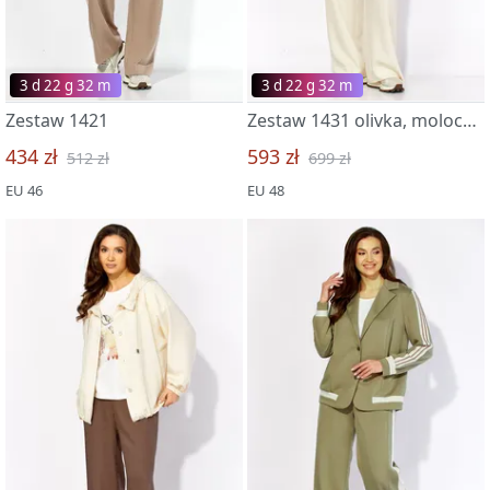
3 d 22 g 32 m
3 d 22 g 32 m
Zestaw 1421
Zestaw 1431 olivka, molochnyj
434 zł
593 zł
512 zł
699 zł
EU 46
EU 48