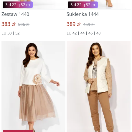
3 d 22 g 32 m
3 d 22 g 32 m
Zestaw 1440
Sukienka 1444
383 zł
389 zł
506 zł
459 zł
EU 50 | 52
EU 42 | 44 | 46 | 48