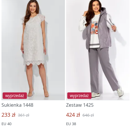
wyprzedaż
wyprzedaż
Sukienka 1448
Zestaw 1425
233 zł
424 zł
361 zł
646 zł
EU 40
EU 38