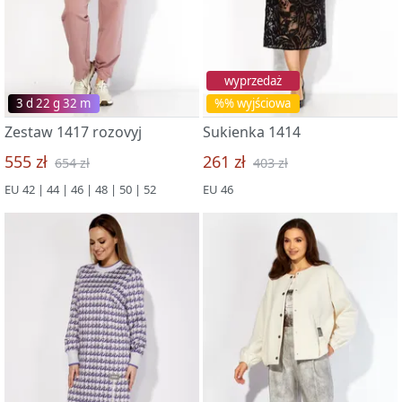
wyprzedaż
3 d 22 g 32 m
%% wyjściowa
Zestaw 1417 rozovyj
Sukienka 1414
555 zł
261 zł
654 zł
403 zł
EU 42 | 44 | 46 | 48 | 50 | 52
EU 46