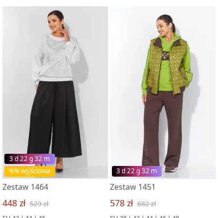
3 d 22 g 32 m
%% wyjściowa
3 d 22 g 32 m
Zestaw 1464
Zestaw 1451
448 zł
578 zł
529 zł
682 zł
EU 42 | 44 | 46
EU 38 | 42 | 44 | 46 | 48