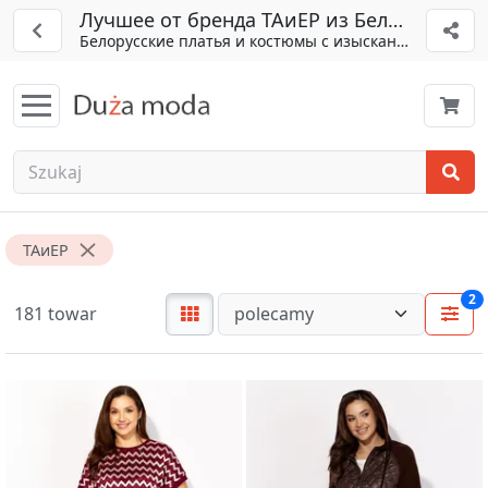
Лучшее от бренда ТАиЕР из Беларуси
Белорусские платья и костюмы с изысканным дизай
ТАиЕР
2
181 towar