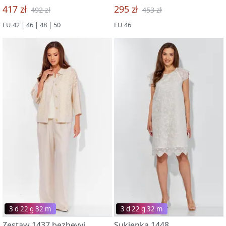
417 zł
295 zł
492 zł
453 zł
EU 42 | 46 | 48 | 50
EU 46
3 d 22 g 32 m
3 d 22 g 32 m
Zestaw 1437 bezhevyj
Sukienka 1448