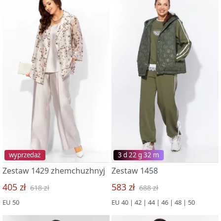
wyprzedaż
3 d 22 g 32 m
Zestaw 1429 zhemchuzhnyj
Zestaw 1458
405 zł
583 zł
618 zł
688 zł
EU 50
EU 40 | 42 | 44 | 46 | 48 | 50