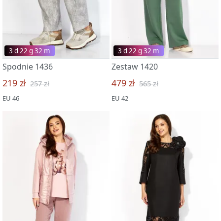
3 d 22 g 32 m
3 d 22 g 32 m
Spodnie 1436
Zestaw 1420
219 zł
479 zł
257 zł
565 zł
EU 46
EU 42