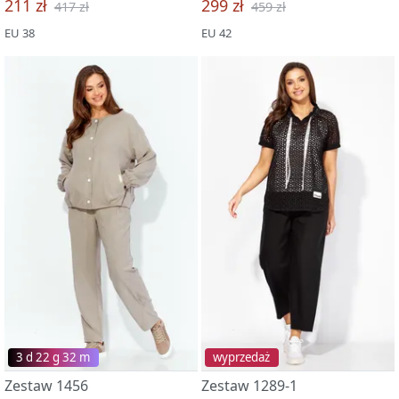
211 zł
299 zł
417 zł
459 zł
EU 38
EU 42
3 d 22 g 32 m
wyprzedaż
Zestaw 1456
Zestaw 1289-1