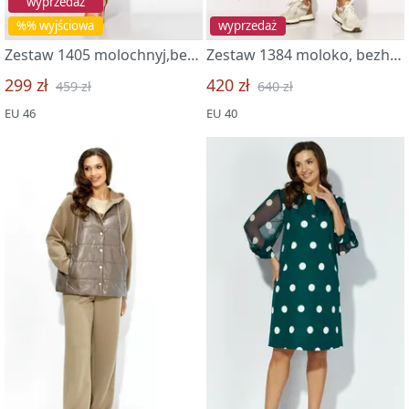
wyprzedaż
%% wyjściowa
wyprzedaż
Zestaw 1405 molochnyj,bezhevyj
Zestaw 1384 moloko, bezhevyj
299 zł
420 zł
459 zł
640 zł
EU 46
EU 40