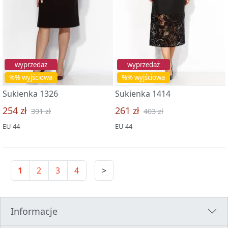
wyprzedaż
wyprzedaż
%% wyjściowa
%% wyjściowa
Sukienka 1326
Sukienka 1414
254 zł
261 zł
391 zł
403 zł
EU 44
EU 44
1
2
3
4
>
Informacje