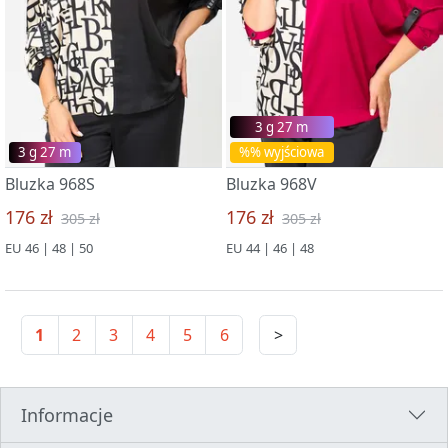
3 g 27 m
3 g 27 m
%% wyjściowa
Bluzka 968S
Bluzka 968V
176 zł
176 zł
305 zł
305 zł
EU 46 | 48 | 50
EU 44 | 46 | 48
1
2
3
4
5
6
>
Informacje