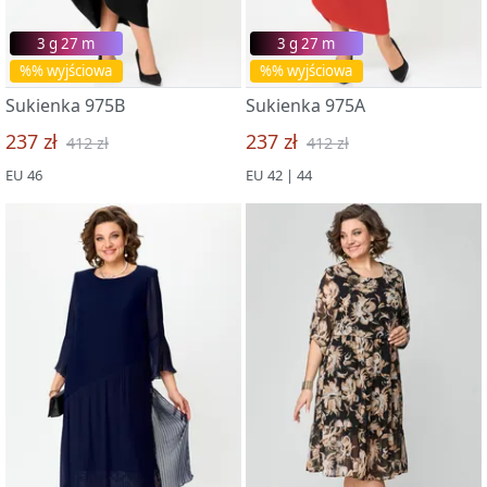
3 g 27 m
3 g 27 m
%% wyjściowa
%% wyjściowa
Sukienka 975B
Sukienka 975A
237 zł
237 zł
412 zł
412 zł
EU 46
EU 42 | 44