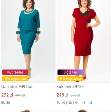
wyprzedaż
3 g 27 m
%% wyjściowa
%% wyjściowa
Garnitur 949 but
Sukienka 973E
292 zł
218 zł
449 zł
379 zł
EU 50
EU 40 | 42 | 44 | 46 | 48