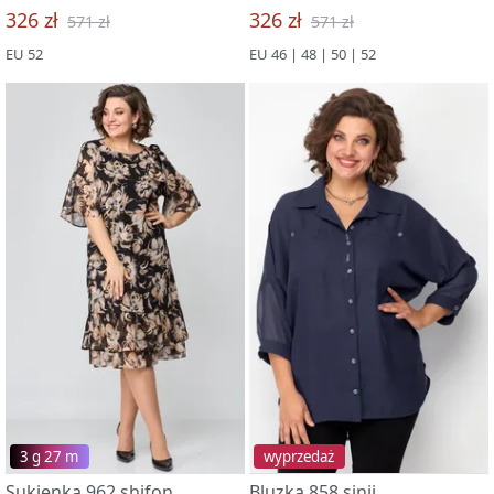
326 zł
326 zł
571 zł
571 zł
EU 52
EU 46 | 48 | 50 | 52
3 g 27 m
wyprzedaż
Sukienka 962 shifon
Bluzka 858 sinij