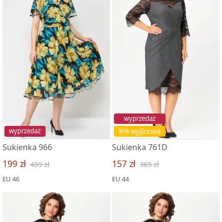
wyprzedaż
wyprzedaż
%% wyjściowa
Sukienka 966
Sukienka 761D
199 zł
157 zł
459 zł
365 zł
EU 46
EU 44