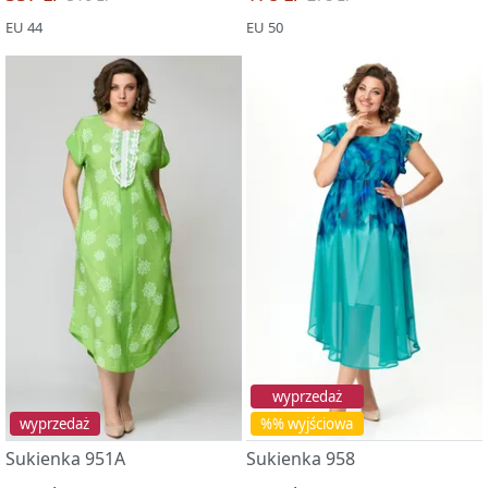
EU 44
EU 50
wyprzedaż
wyprzedaż
%% wyjściowa
Sukienka 951A
Sukienka 958