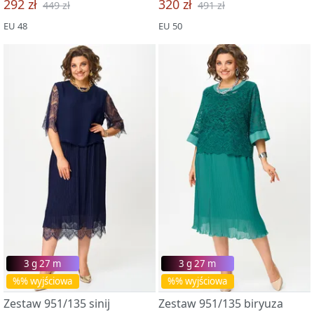
292 zł
320 zł
449 zł
491 zł
EU 48
EU 50
3 g 27 m
3 g 27 m
%% wyjściowa
%% wyjściowa
Zestaw 951/135 sinij
Zestaw 951/135 biryuza