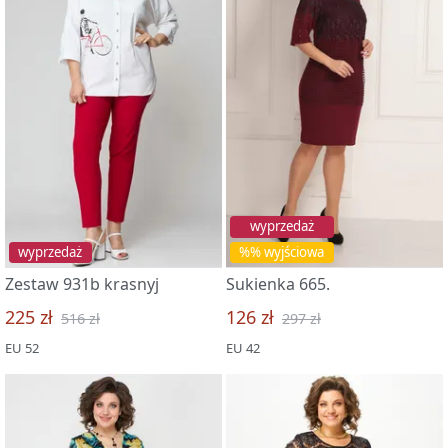
wyprzedaż
wyprzedaż
%% wyjściowa
Zestaw 931b krasnyj
Sukienka 665.
225 zł
126 zł
516 zł
297 zł
EU 52
EU 42