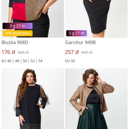
3 g 27 m
%% wyjściowa
3 g 27 m
Bluzka 968D
Garnitur 949B
176 zł
257 zł
305 zł
449 zł
EU 46 | 48 | 50 | 52 | 54
EU 50