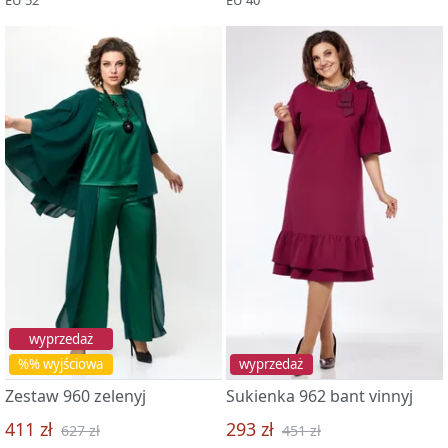
wyprzedaż
%% wyjściowa
wyprzedaż
Zestaw 960 zelenyj
Sukienka 962 bant vinnyj
411 zł
293 zł
627 zł
451 zł