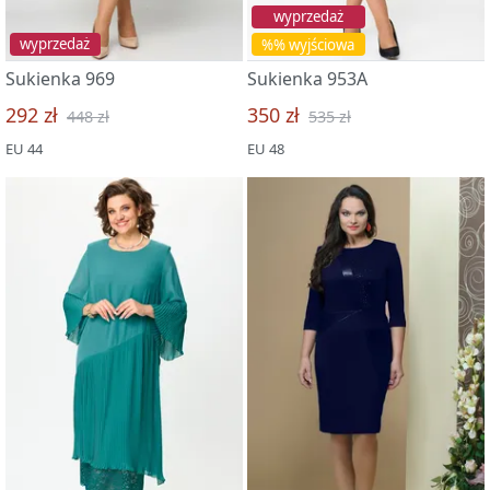
wyprzedaż
wyprzedaż
%% wyjściowa
Sukienka 969
Sukienka 953A
292 zł
350 zł
448 zł
535 zł
EU 44
EU 48