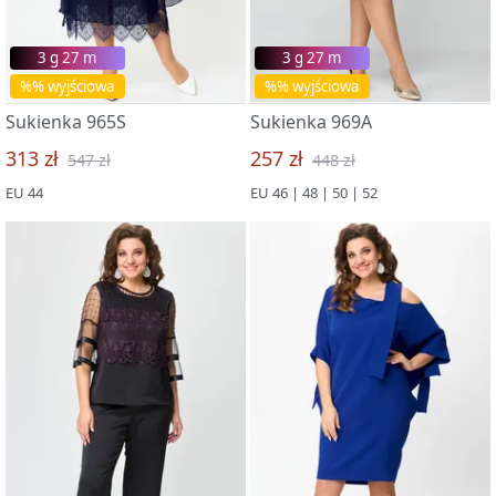
3 g 27 m
3 g 27 m
%% wyjściowa
%% wyjściowa
Sukienka 965S
Sukienka 969A
313 zł
257 zł
547 zł
448 zł
EU 44
EU 46 | 48 | 50 | 52