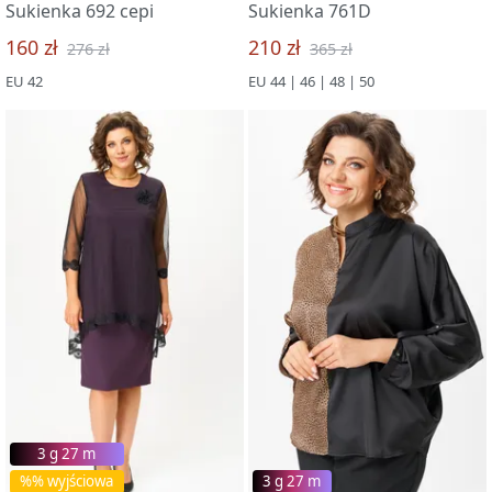
Sukienka 692 cepi
Sukienka 761D
160 zł
210 zł
276 zł
365 zł
EU 42
EU 44 | 46 | 48 | 50
3 g 27 m
%% wyjściowa
3 g 27 m