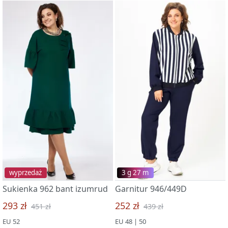
wyprzedaż
3 g 27 m
Sukienka 962 bant izumrud
Garnitur 946/449D
293 zł
252 zł
451 zł
439 zł
EU 52
EU 48 | 50