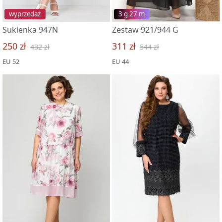
wyprzedaż
3 g 27 m
Sukienka 947N
Zestaw 921/944 G
250 zł
311 zł
432 zł
544 zł
EU 52
EU 44