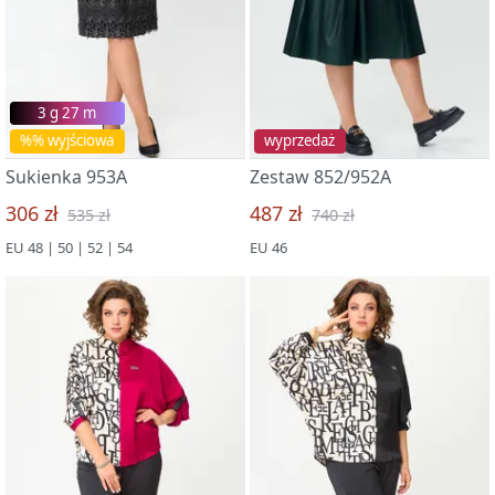
3 g 27 m
%% wyjściowa
wyprzedaż
Sukienka 953A
Zestaw 852/952A
306 zł
487 zł
535 zł
740 zł
EU 48 | 50 | 52 | 54
EU 46