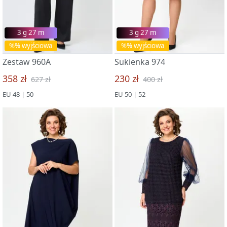
3 g 27 m
3 g 27 m
%% wyjściowa
%% wyjściowa
Zestaw 960A
Sukienka 974
358 zł
230 zł
627 zł
400 zł
EU 48 | 50
EU 50 | 52