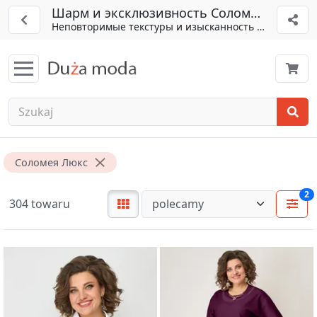
Шарм и эксклюзивность Соломея Люкс
Неповторимые текстуры и изысканность линий
Соломея Люкс
2
304 towaru