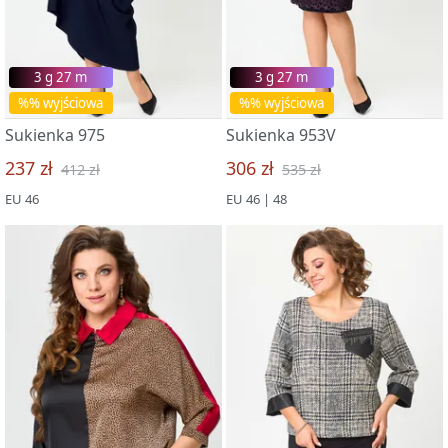
3 g 27 m
3 g 27 m
%% wyjściowa
%% wyjściowa
Sukienka 975
Sukienka 953V
237 zł
306 zł
412 zł
535 zł
EU 46
EU 46 | 48