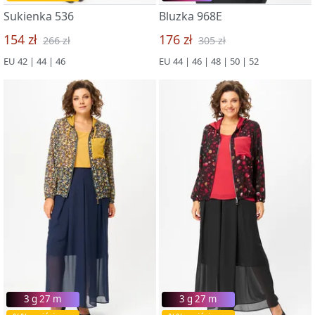
Sukienka 536
Bluzka 968E
154 zł
176 zł
266 zł
305 zł
EU 42 | 44 | 46
EU 44 | 46 | 48 | 50 | 52
3 g 27 m
3 g 27 m