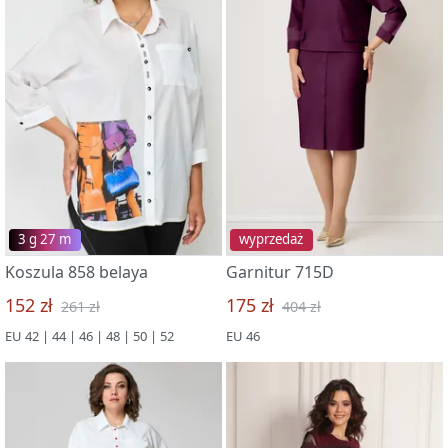
3 g 27 m
wyprzedaż
Koszula 858 belaya
Garnitur 715D
152 zł
175 zł
261 zł
404 zł
EU 42 | 44 | 46 | 48 | 50 | 52
EU 46