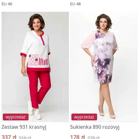
EU 46
EU 48
wyprzedaż
wyprzedaż
Zestaw 931 krasnyj
Sukienka 890 rozovyj
337 zł
178 zł
516 zł
278 zł