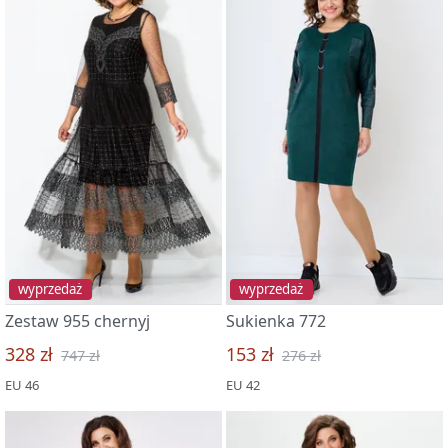
wyprzedaż
wyprzedaż
Zestaw 955 chernyj
Sukienka 772
328 zł
153 zł
747 zł
276 zł
EU 46
EU 42