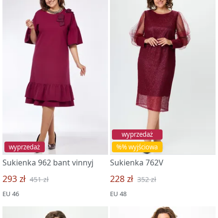
wyprzedaż
wyprzedaż
%% wyjściowa
Sukienka 962 bant vinnyj
Sukienka 762V
293 zł
228 zł
451 zł
352 zł
EU 46
EU 48