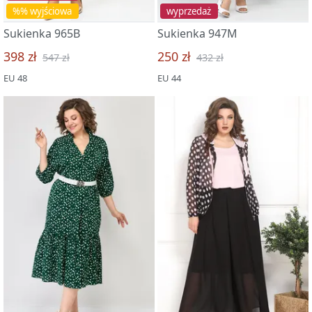
%% wyjściowa
wyprzedaż
Sukienka 965B
Sukienka 947M
398 zł
250 zł
547 zł
432 zł
EU 48
EU 44