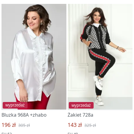
wyprzedaż
wyprzedaż
Bluzka 968A +zhabo
Żakiet 728a
196 zł
143 zł
305 zł
325 zł
EU 52
EU 40