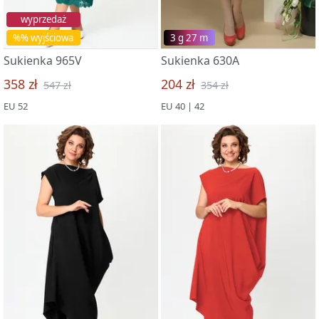
wyprzedaż
%% wyjściowa
3 g 27 m
Sukienka 965V
Sukienka 630A
358 zł
204 zł
547 zł
354 zł
EU 52
EU 40 | 42