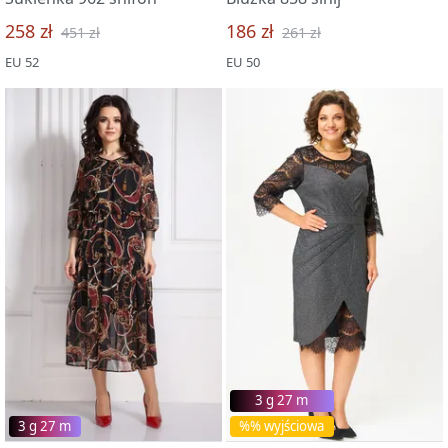
258 zł
186 zł
451 zł
261 zł
EU 52
EU 50
3 g 27 m
3 g 27 m
%% wyjściowa