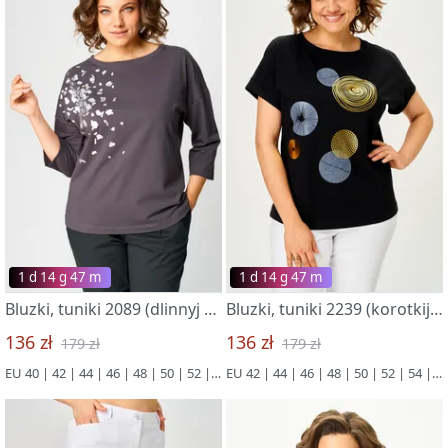
1 d 14 g 47 m
1 d 14 g 47 m
Bluzki, tuniki 2089 (dlinnyj rukav) grafitovyj
Bluzki, tuniki 2239 (korotkij rukav) chernyj
136 zł
136 zł
179 zł
179 zł
EU 40 | 42 | 44 | 46 | 48 | 50 | 52 | 54 | 56
EU 42 | 44 | 46 | 48 | 50 | 52 | 54 | 56