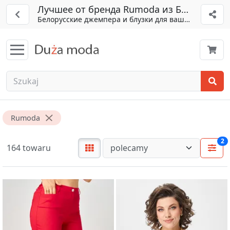
Лучшее от бренда Rumoda из Беларуси
Белорусские джемпера и блузки для вашего гардеро
Rumoda
2
164 towaru