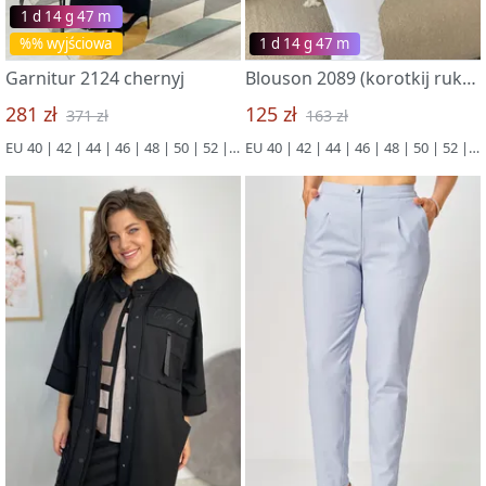
1 d 14 g 47 m
%% wyjściowa
1 d 14 g 47 m
Garnitur 2124 chernyj
Blouson 2089 (korotkij rukav) chern
281 zł
125 zł
371 zł
163 zł
EU 40 | 42 | 44 | 46 | 48 | 50 | 52 | 54 | 56
EU 40 | 42 | 44 | 46 | 48 | 50 | 52 | 54 | 56