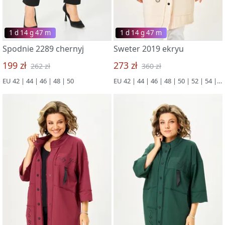
1 d 14 g 47 m
1 d 14 g 47 m
Spodnie 2289 chernyj
Sweter 2019 ekryu
199 zł
273 zł
262 zł
360 zł
EU 42 | 44 | 46 | 48 | 50
EU 42 | 44 | 46 | 48 | 50 | 52 | 54 | 56