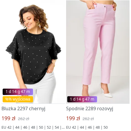
1 d 14 g 47 m
%% wyjściowa
1 d 14 g 47 m
Bluzka 2297 chernyj
Spodnie 2289 rozovyj
199 zł
199 zł
262 zł
262 zł
EU 42 | 44 | 46 | 48 | 50 | 52 | 54 | 56
EU 42 | 44 | 46 | 48 | 50