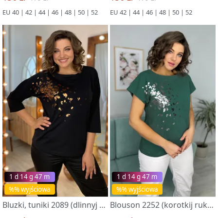
EU 40 | 42 | 44 | 46 | 48 | 50 | 52
EU 42 | 44 | 46 | 48 | 50 | 52
1 d 14 g 47 m
1 d 14 g 47 m
%% wyjściowa
%% wyjściowa
Bluzki, tuniki 2089 (dlinnyj rukav) chernaya
Blouson 2252 (korotkij rukav) temno-zelenyj