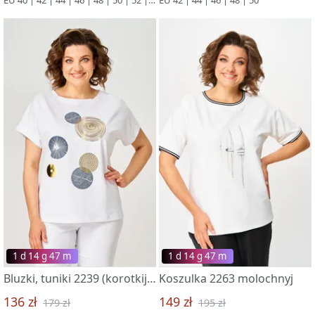
1 d 14 g 47 m
1 d 14 g 47 m
Bluzki, tuniki 2239 (korotkij rukav) belyj
Koszulka 2263 molochnyj
136 zł
149 zł
179 zł
195 zł