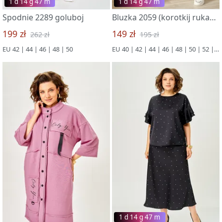
1 d 14 g 47 m
1 d 14 g 47 m
Spodnie 2289 goluboj
Bluzka 2059 (korotkij rukav) belyj
199 zł
149 zł
262 zł
195 zł
EU 42 | 44 | 46 | 48 | 50
EU 40 | 42 | 44 | 46 | 48 | 50 | 52 | 54
1 d 14 g 47 m