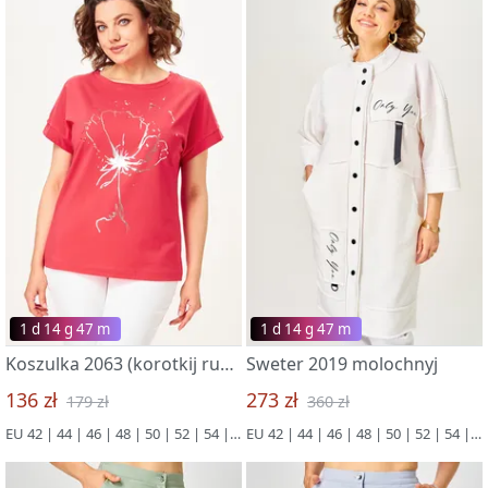
1 d 14 g 47 m
1 d 14 g 47 m
Koszulka 2063 (korotkij rukav) korallovyj
Sweter 2019 molochnyj
136 zł
273 zł
179 zł
360 zł
EU 42 | 44 | 46 | 48 | 50 | 52 | 54 | 56
EU 42 | 44 | 46 | 48 | 50 | 52 | 54 | 56