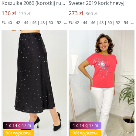
Koszulka 2069 (korotkij rukav) belyj
Sweter 2019 korichnevyj
136 zł
273 zł
179 zł
360 zł
EU 40 | 42 | 44 | 46 | 48 | 50 | 52 | 54
EU 42 | 44 | 46 | 48 | 50 | 52 | 54 | 56
1 d 14 g 47 m
1 d 14 g 47 m
%% wyjściowa
%% wyjściowa