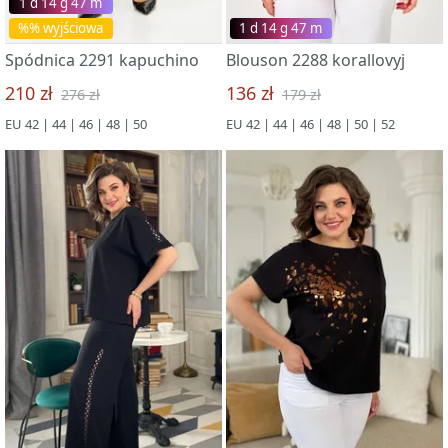
1 d 14 g 47 m
%% wyjściowa
1 d 14 g 47 m
Spódnica 2291 kapuchino
Blouson 2288 korallovyj
210 zł
136 zł
276 zł
179 zł
EU 42 | 44 | 46 | 48 | 50
EU 42 | 44 | 46 | 48 | 50 | 52