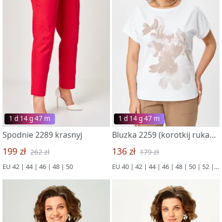
1 d 14 g 47 m
1 d 14 g 47 m
Spodnie 2289 krasnyj
Bluzka 2259 (korotkij rukav) kapuchino-belyj
199 zł
136 zł
262 zł
179 zł
EU 42 | 44 | 46 | 48 | 50
EU 40 | 42 | 44 | 46 | 48 | 50 | 52 | 54 | 56