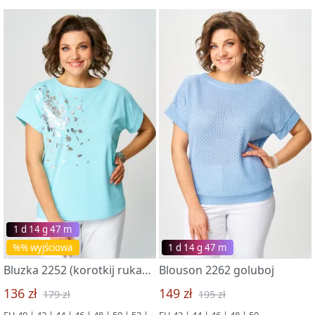
1 d 14 g 47 m
%% wyjściowa
1 d 14 g 47 m
Bluzka 2252 (korotkij rukav) goluboj
Blouson 2262 goluboj
136 zł
149 zł
179 zł
195 zł
EU 40 | 42 | 44 | 46 | 48 | 50 | 52 | 54 | 56
EU 42 | 44 | 46 | 48 | 50