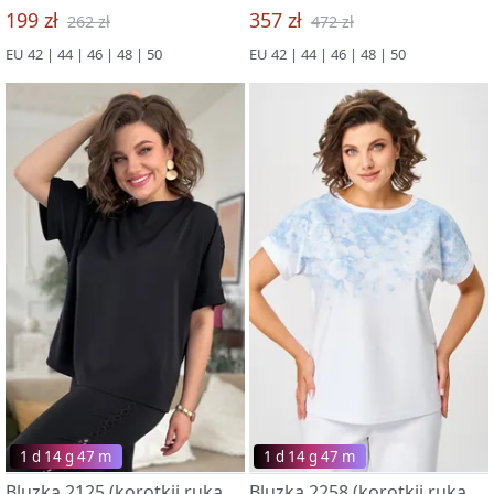
199 zł
357 zł
262 zł
472 zł
EU 42 | 44 | 46 | 48 | 50
EU 42 | 44 | 46 | 48 | 50
1 d 14 g 47 m
1 d 14 g 47 m
Bluzka 2125 (korotkij rukav) chernyj
Bluzka 2258 (korotkij rukav) belo-goluboj