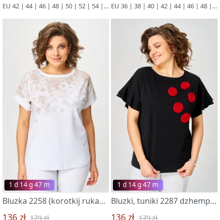
EU 42 | 44 | 46 | 48 | 50 | 52 | 54 | 56
EU 36 | 38 | 40 | 42 | 44 | 46 | 48 | 50 | 52
1 d 14 g 47 m
1 d 14 g 47 m
Bluzka 2258 (korotkij rukav) belyj-kapuchino
Bluzki, tuniki 2287 dzhemper chernyj
136 zł
136 zł
179 zł
179 zł