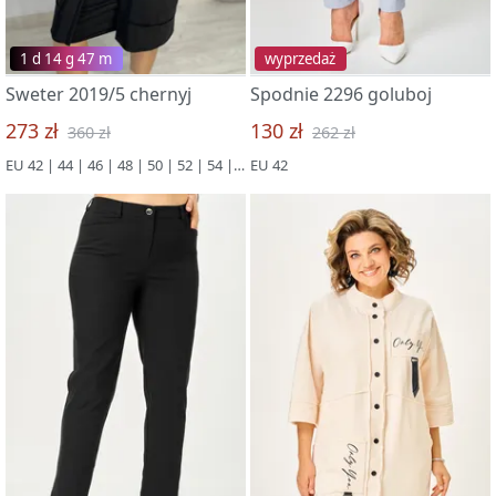
1 d 14 g 47 m
wyprzedaż
Sweter 2019/5 chernyj
Spodnie 2296 goluboj
273 zł
130 zł
360 zł
262 zł
EU 42 | 44 | 46 | 48 | 50 | 52 | 54 | 56
EU 42