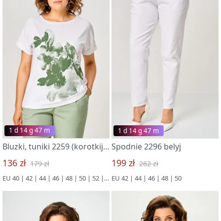
1 d 14 g 47 m
1 d 14 g 47 m
Bluzki, tuniki 2259 (korotkij rukav) zelenyj-belyj
Spodnie 2296 belyj
136 zł
199 zł
179 zł
262 zł
EU 40 | 42 | 44 | 46 | 48 | 50 | 52 | 54 | 56
EU 42 | 44 | 46 | 48 | 50