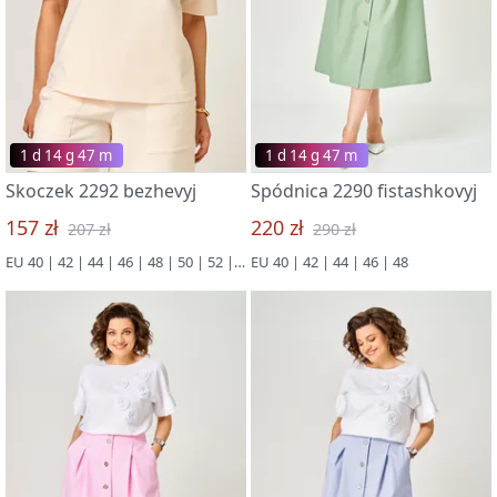
1 d 14 g 47 m
1 d 14 g 47 m
Skoczek 2292 bezhevyj
Spódnica 2290 fistashkovyj
157 zł
220 zł
207 zł
290 zł
EU 40 | 42 | 44 | 46 | 48 | 50 | 52 | 54 | 56
EU 40 | 42 | 44 | 46 | 48