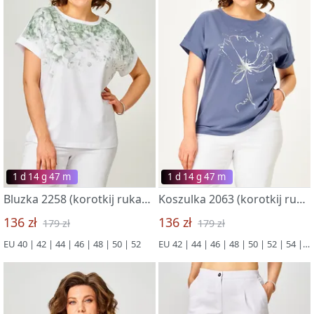
1 d 14 g 47 m
1 d 14 g 47 m
Bluzka 2258 (korotkij rukav) belyj-zelenyj
Koszulka 2063 (korotkij rukav) indigo
136 zł
136 zł
179 zł
179 zł
EU 40 | 42 | 44 | 46 | 48 | 50 | 52
EU 42 | 44 | 46 | 48 | 50 | 52 | 54 | 56