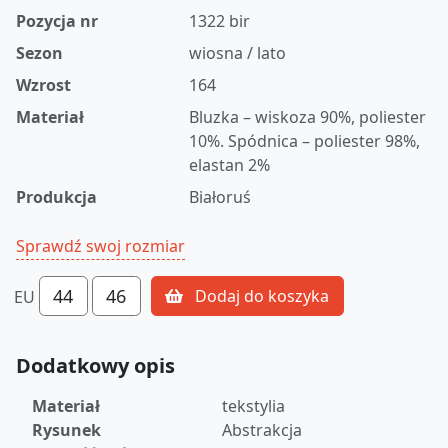
Pozycja nr
1322 bir
Sezon
wiosna / lato
Wzrost
164
Materiał
Bluzka – wiskoza 90%, poliester
10%. Spódnica – poliester 98%,
elastan 2%
Produkcja
Białoruś
Sprawdź swoj rozmiar
44
46
Dodaj do koszyka
EU
Dodatkowy opis
Materiał
tekstylia
Rysunek
Abstrakcja