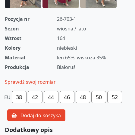
Pozycja nr
26-703-1
Sezon
wiosna / lato
Wzrost
164
Kolory
niebieski
Materiał
len 65%, wiskoza 35%
Produkcja
Białoruś
Sprawdź swoj rozmiar
38
42
44
46
48
50
52
EU
Dodaj do koszyka
Dodatkowy opis