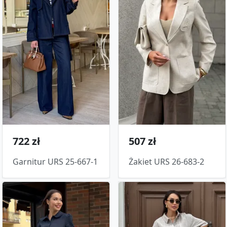
722 zł
507 zł
Garnitur URS 25-667-1
Żakiet URS 26-683-2