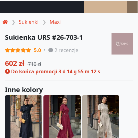
Sukienki
Maxi
Sukienka URS #26-703-1
5.0
2 recenzje
602 zł
710 zł
Do końca promocji
3 d 14 g 55 m 11 s
Inne kolory