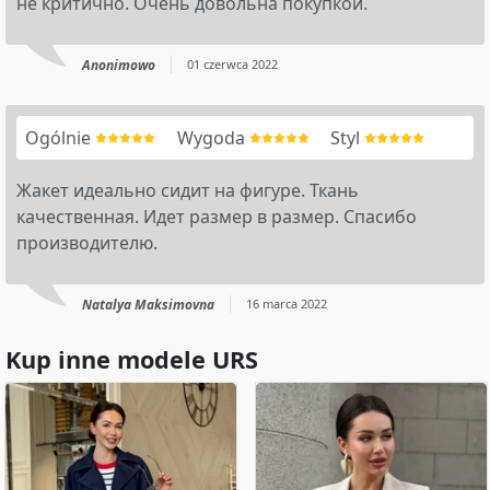
не критично. Очень довольна покупкой.
Anonimowo
01 czerwca 2022
Ogólnie
Wygoda
Styl
Жакет идеально сидит на фигуре. Ткань
качественная. Идет размер в размер. Спасибо
производителю.
Natalya Maksimovna
16 marca 2022
Kup inne modele URS