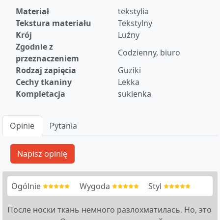
Materiał
tekstylia
Tekstura materiału
Tekstylny
Krój
Luźny
Zgodnie z
Codzienny, biuro
przeznaczeniem
Rodzaj zapięcia
Guziki
Cechy tkaniny
Lekka
Kompletacja
sukienka
Opinie
Pytania
Ogólnie
Wygoda
Styl
После носки ткань немного разлохматилась. Но, это