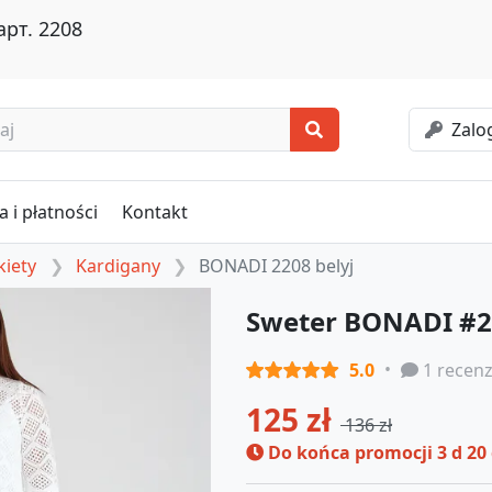
рт. 2208
Zalog
 i płatności
Kontakt
kiety
Kardigany
BONADI 2208 belyj
Sweter BONADI #22
5.0
1 recenz
125 zł
136 zł
Do końca promocji
3 d 20