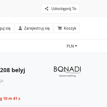
Udostępnij To
uj się
Zarejestruj się
Koszyk
PLN
08 belyj
ja
 g 10 m 41 s