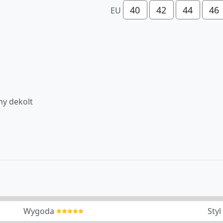
40
42
44
46
EU
ny dekolt
Wygoda
Styl