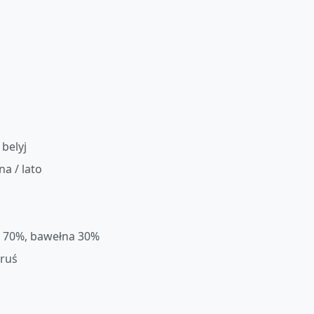
 belyj
na / lato
l 70%, bawełna 30%
oruś