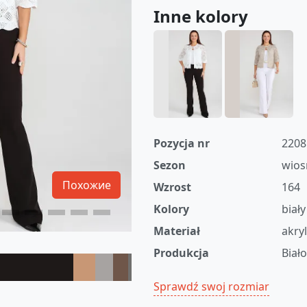
Inne kolory
Pozycja nr
2208
Sezon
wios
Похожие
Wzrost
164
Kolory
biały
Materiał
akry
Produkcja
Biał
Sprawdź swoj rozmiar