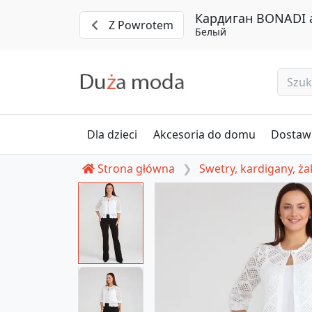
Кардиган BONADI а
Z Powrotem
Белый
Dla dzieci
Akcesoria do domu
Dostawa
Strona główna
Swetry, kardigany, ża