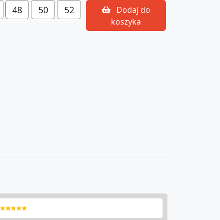
48
50
52
Dodaj do
koszyka