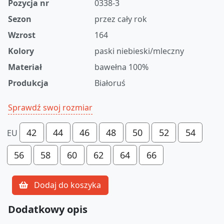
Pozycja nr
0338-3
Sezon
przez cały rok
Wzrost
164
Kolory
paski niebieski/mleczny
Materiał
bawełna 100%
Produkcja
Białoruś
Sprawdź swoj rozmiar
42
44
46
48
50
52
54
EU
56
58
60
62
64
66
Dodaj do koszyka
Dodatkowy opis