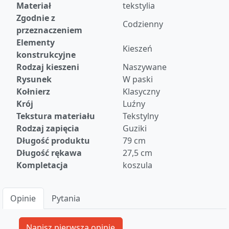
Materiał
tekstylia
Zgodnie z
Codzienny
przeznaczeniem
Elementy
Kieszeń
konstrukcyjne
Rodzaj kieszeni
Naszywane
Rysunek
W paski
Kołnierz
Klasyczny
Krój
Luźny
Tekstura materiału
Tekstylny
Rodzaj zapięcia
Guziki
Długość produktu
79 cm
Długość rękawa
27,5 cm
Kompletacja
koszula
Opinie
Pytania