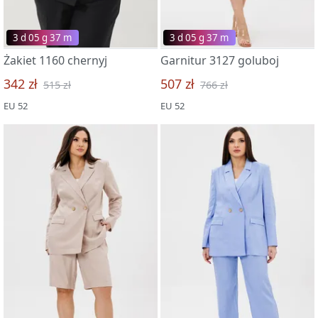
3 d 05 g 37 m
3 d 05 g 37 m
Żakiet 1160 chernyj
Garnitur 3127 goluboj
342 zł
507 zł
515 zł
766 zł
EU 52
EU 52