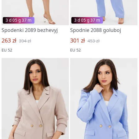
3 d 05 g 37 m
3 d 05 g 37 m
Spodenki 2089 bezhevyj
Spodnie 2088 goluboj
263 zł
301 zł
394 zł
453 zł
EU 52
EU 52