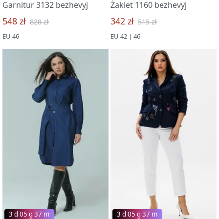
Garnitur 3132 bezhevyj
Żakiet 1160 bezhevyj
548 zł
342 zł
828 zł
515 zł
EU 46
EU 42 | 46
3 d 05 g 37 m
3 d 05 g 37 m