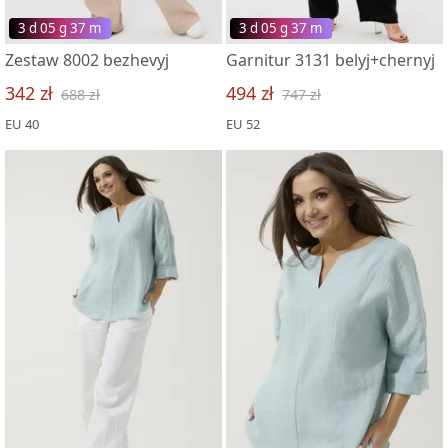
3 d 05 g 37 m
3 d 05 g 37 m
Zestaw 8002 bezhevyj
Garnitur 3131 belyj+chernyj
342 zł
494 zł
688 zł
747 zł
EU 40
EU 52