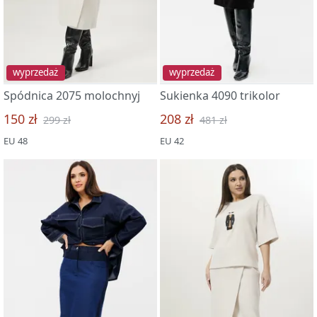
wyprzedaż
wyprzedaż
Spódnica 2075 molochnyj
Sukienka 4090 trikolor
150 zł
208 zł
299 zł
481 zł
EU 48
EU 42