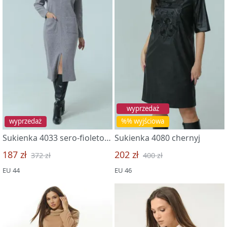
wyprzedaż
wyprzedaż
%% wyjściowa
Sukienka 4033 sero-fioletovyj
Sukienka 4080 chernyj
187 zł
202 zł
372 zł
400 zł
EU 44
EU 46