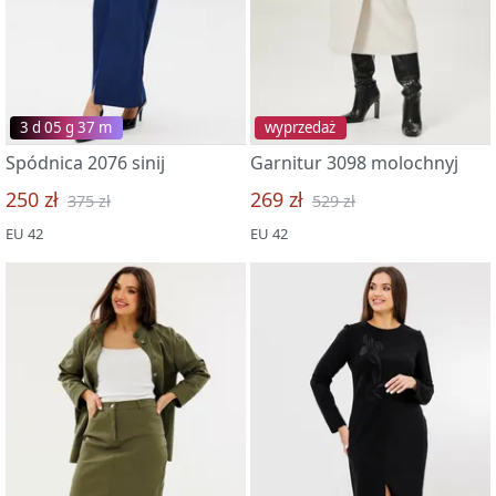
3 d 05 g 37 m
wyprzedaż
Spódnica 2076 sinij
Garnitur 3098 molochnyj
250 zł
269 zł
375 zł
529 zł
EU 42
EU 42