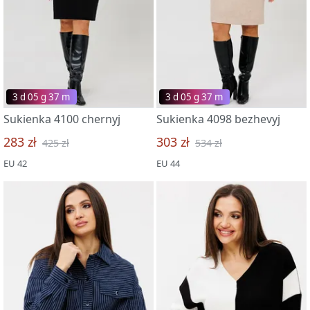
3 d 05 g 37 m
3 d 05 g 37 m
Sukienka 4100 chernyj
Sukienka 4098 bezhevyj
283 zł
303 zł
425 zł
534 zł
EU 42
EU 44