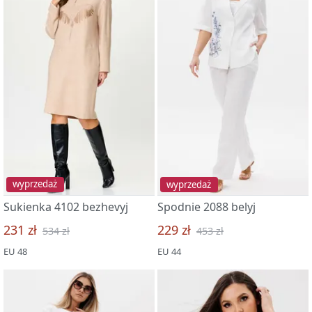
wyprzedaż
wyprzedaż
Sukienka 4102 bezhevyj
Spodnie 2088 belyj
231 zł
229 zł
534 zł
453 zł
EU 48
EU 44