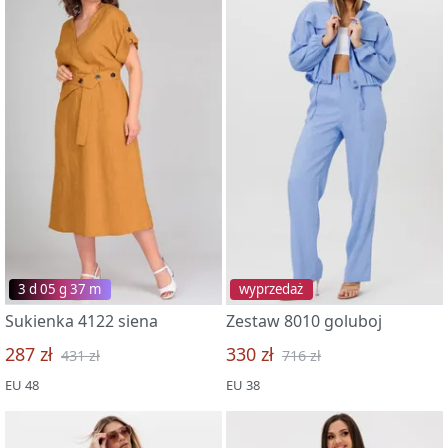
3 d 05 g 37 m
wyprzedaż
Sukienka 4122 siena
Zestaw 8010 goluboj
287 zł
330 zł
431 zł
716 zł
EU 48
EU 38