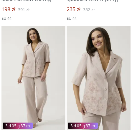
198 zł
235 zł
391 zł
352 zł
EU 44
EU 44
3 d 05 g 37 m
3 d 05 g 37 m