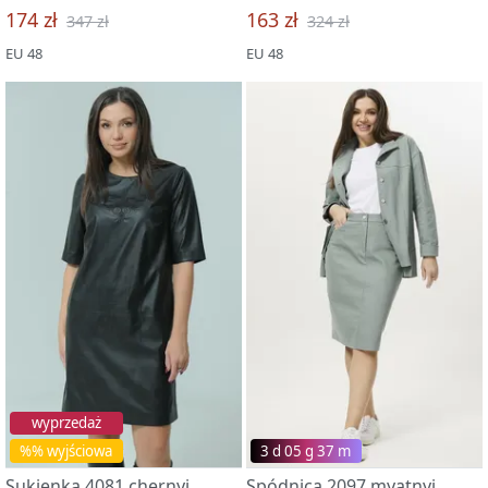
174 zł
163 zł
347 zł
324 zł
EU 48
EU 48
wyprzedaż
%% wyjściowa
3 d 05 g 37 m
Sukienka 4081 chernyj
Spódnica 2097 myatnyj