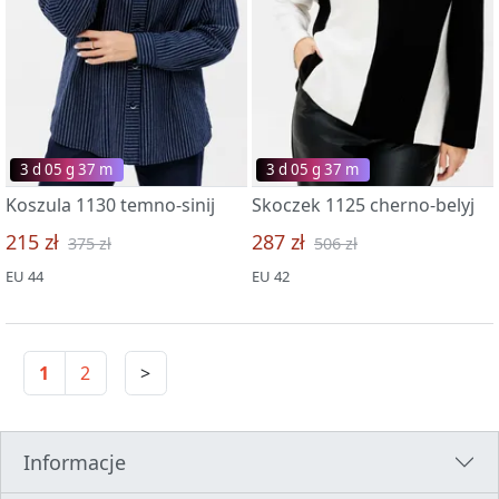
3 d 05 g 37 m
3 d 05 g 37 m
Koszula 1130 temno-sinij
Skoczek 1125 cherno-belyj
215 zł
287 zł
375 zł
506 zł
EU 44
EU 42
1
2
>
Informacje