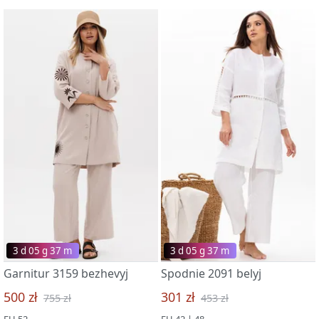
3 d 05 g 37 m
3 d 05 g 37 m
Garnitur 3159 bezhevyj
Spodnie 2091 belyj
500 zł
301 zł
755 zł
453 zł
EU 52
EU 42 | 48