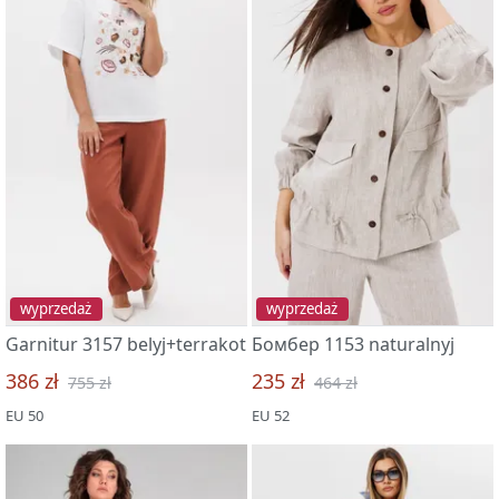
wyprzedaż
wyprzedaż
Garnitur 3157 belyj+terrakot
Бомбер 1153 naturalnyj
386 zł
235 zł
755 zł
464 zł
EU 50
EU 52