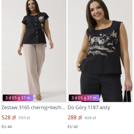
3 d 05 g 37 m
3 d 05 g 37 m
Zestaw 3165 chernyj+bezhevyj
Do Góry 1187 aisty
528 zł
288 zł
797 zł
433 zł
EU 44
EU 42