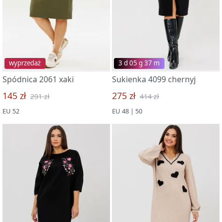
wyprzedaż
3 d 05 g 37 m
Spódnica 2061 xaki
Sukienka 4099 chernyj
145 zł
275 zł
291 zł
414 zł
EU 52
EU 48 | 50