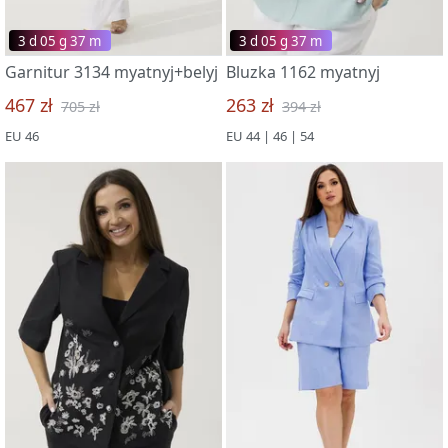
3 d 05 g 37 m
3 d 05 g 37 m
Garnitur 3134 myatnyj+belyj
Bluzka 1162 myatnyj
467 zł
263 zł
705 zł
394 zł
EU 46
EU 44 | 46 | 54