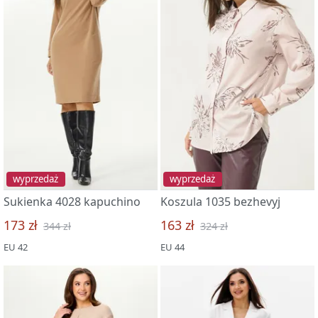
wyprzedaż
wyprzedaż
Sukienka 4028 kapuchino
Koszula 1035 bezhevyj
173 zł
163 zł
344 zł
324 zł
EU 42
EU 44