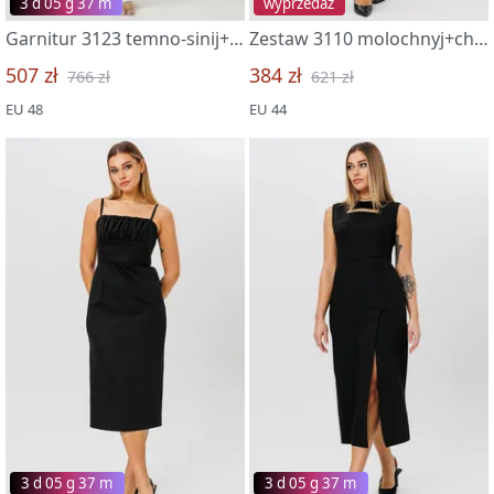
3 d 05 g 37 m
wyprzedaż
Garnitur 3123 temno-sinij+belyj
Zestaw 3110 molochnyj+chernyj
507 zł
384 zł
766 zł
621 zł
EU 48
EU 44
3 d 05 g 37 m
3 d 05 g 37 m