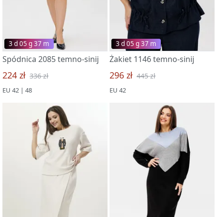
3 d 05 g 37 m
3 d 05 g 37 m
Spódnica 2085 temno-sinij
Żakiet 1146 temno-sinij
224 zł
296 zł
336 zł
445 zł
EU 42 | 48
EU 42