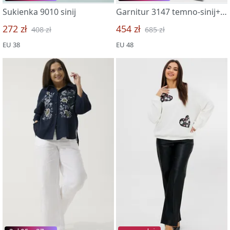
Sukienka 9010 sinij
Garnitur 3147 temno-sinij+belyj
272 zł
454 zł
408 zł
685 zł
EU 38
EU 48