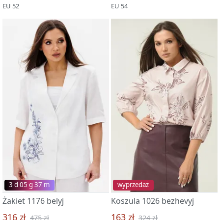
EU 52
EU 54
3 d 05 g 37 m
wyprzedaż
Żakiet 1176 belyj
Koszula 1026 bezhevyj
316 zł
163 zł
475 zł
324 zł