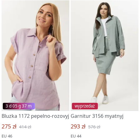
3 d 05 g 37 m
wyprzedaż
Bluzka 1172 pepelno-rozovyj
Garnitur 3156 myatnyj
275 zł
293 zł
414 zł
576 zł
EU 46
EU 44