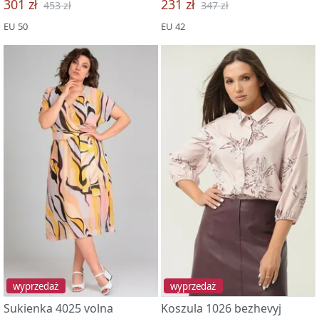
301 zł
231 zł
453 zł
347 zł
EU 50
EU 42
wyprzedaż
wyprzedaż
Sukienka 4025 volna
Koszula 1026 bezhevyj