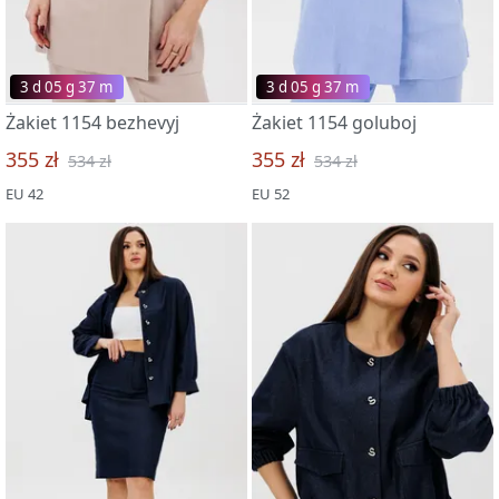
3 d 05 g 37 m
3 d 05 g 37 m
Żakiet 1154 bezhevyj
Żakiet 1154 goluboj
355 zł
355 zł
534 zł
534 zł
EU 42
EU 52