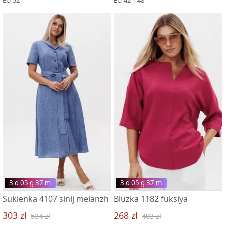
3 d 05 g 37 m
3 d 05 g 37 m
Sukienka 4107 sinij melanzh
Bluzka 1182 fuksiya
303 zł
268 zł
534 zł
403 zł