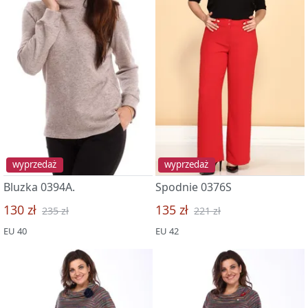
wyprzedaż
wyprzedaż
Bluzka 0394A.
Spodnie 0376S
130 zł
135 zł
235 zł
221 zł
EU 40
EU 42