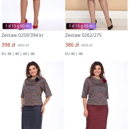
1 d 15 g 00 m
1 d 15 g 00 m
Zestaw 0259/394 kr
Zestaw 0262/275
398 zł
386 zł
469 zł
455 zł
EU 38 | 40 | 44 | 46
EU 40 | 46