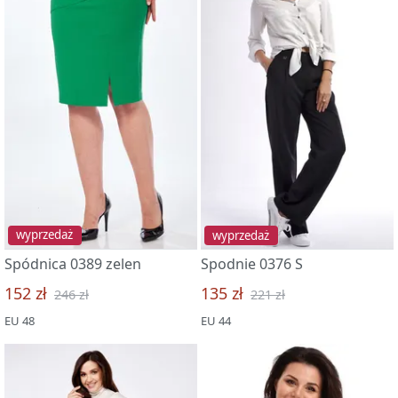
wyprzedaż
wyprzedaż
Spódnica 0389 zelen
Spodnie 0376 S
152 zł
135 zł
246 zł
221 zł
EU 48
EU 44