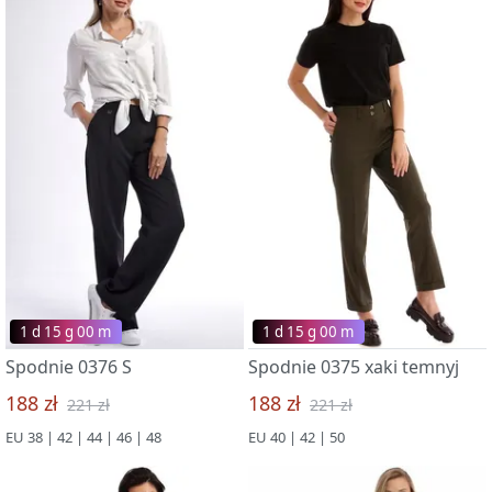
1 d 15 g 00 m
1 d 15 g 00 m
Spodnie 0376 S
Spodnie 0375 xaki temnyj
188 zł
188 zł
221 zł
221 zł
EU 38 | 42 | 44 | 46 | 48
EU 40 | 42 | 50