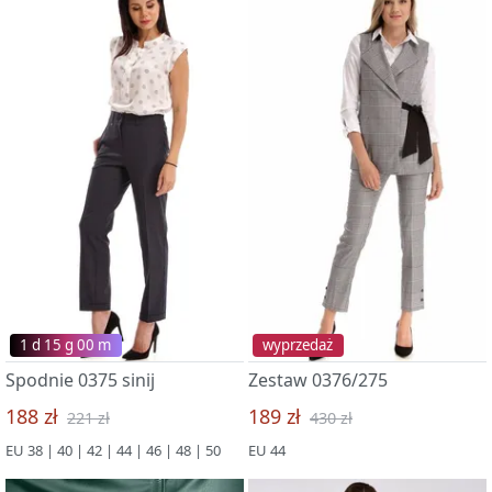
1 d 15 g 00 m
wyprzedaż
Spodnie 0375 sinij
Zestaw 0376/275
188 zł
189 zł
221 zł
430 zł
EU 38 | 40 | 42 | 44 | 46 | 48 | 50
EU 44