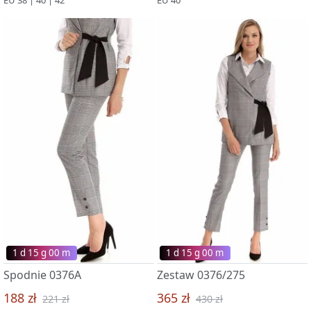
1 d 15 g 00 m
1 d 15 g 00 m
Spodnie 0376A
Zestaw 0376/275
188 zł
365 zł
221 zł
430 zł