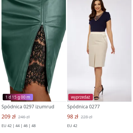
1 d 15 g 00 m
wyprzedaż
Spódnica 0297 izumrud
Spódnica 0277
209 zł
98 zł
246 zł
228 zł
EU 42 | 44 | 46 | 48
EU 42