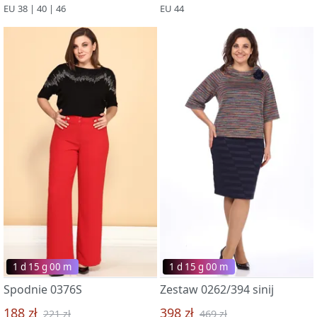
EU 38 | 40 | 46
EU 44
1 d 15 g 00 m
1 d 15 g 00 m
Spodnie 0376S
Zestaw 0262/394 sinij
188 zł
398 zł
221 zł
469 zł