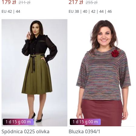
179 zł
217 zł
211 zł
255 zł
EU 42 | 44
EU 38 | 40 | 42 | 44 | 46
1 d 15 g 00 m
1 d 15 g 00 m
Spódnica 0225 olivka
Bluzka 0394/1