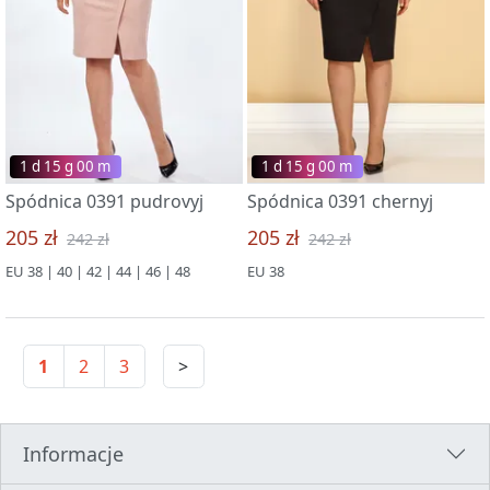
1 d 15 g 00 m
1 d 15 g 00 m
Spódnica 0391 pudrovyj
Spódnica 0391 chernyj
205 zł
205 zł
242 zł
242 zł
EU 38 | 40 | 42 | 44 | 46 | 48
EU 38
1
2
3
>
Informacje