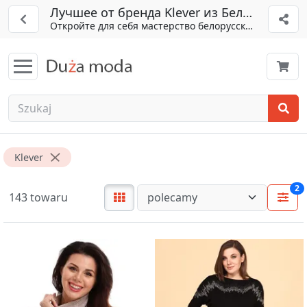
Лучшее от бренда Klever из Беларуси
Откройте для себя мастерство белорусского пошива
Klever
2
143 towaru