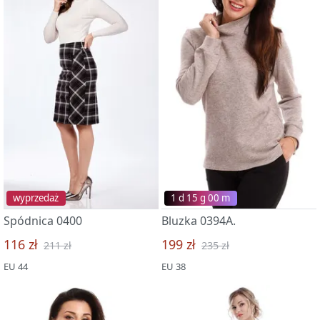
wyprzedaż
1 d 15 g 00 m
Spódnica 0400
Bluzka 0394A.
116 zł
199 zł
211 zł
235 zł
EU 44
EU 38