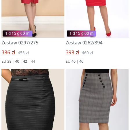
1 d 15 g 00 m
1 d 15 g 00 m
Zestaw 0297/275
Zestaw 0262/394
386 zł
398 zł
455 zł
469 zł
EU 38 | 40 | 42 | 44
EU 40 | 46