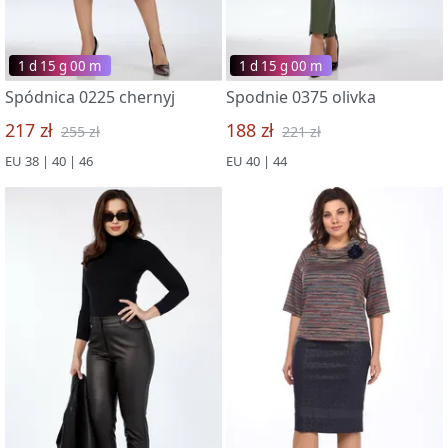
1 d 15 g 00 m
1 d 15 g 00 m
Spódnica 0225 chernyj
Spodnie 0375 olivka
217 zł
188 zł
255 zł
221 zł
EU 38 | 40 | 46
EU 40 | 44