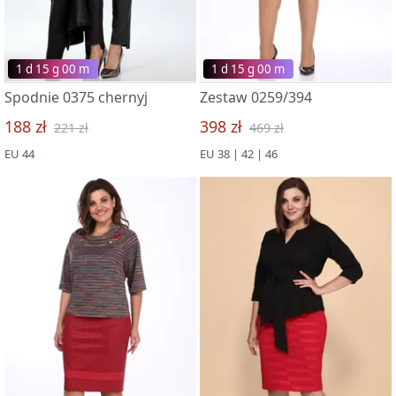
1 d 15 g 00 m
1 d 15 g 00 m
Spodnie 0375 chernyj
Zestaw 0259/394
188 zł
398 zł
221 zł
469 zł
EU 44
EU 38 | 42 | 46