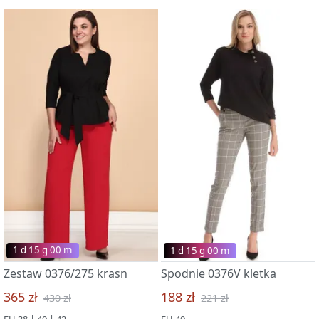
1 d 15 g 00 m
1 d 15 g 00 m
Zestaw 0376/275 krasn
Spodnie 0376V kletka
365 zł
188 zł
430 zł
221 zł
EU 38 | 40 | 42
EU 40