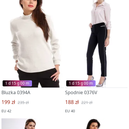
1 d 15 g 00 m
1 d 15 g 00 m
Bluzka 0394A
Spodnie 0376V
199 zł
188 zł
235 zł
221 zł
EU 42
EU 40