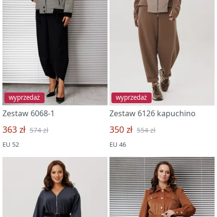
wyprzedaż
wyprzedaż
Zestaw 6068-1
Zestaw 6126 kapuchino
363 zł
350 zł
574 zł
554 zł
EU 52
EU 46