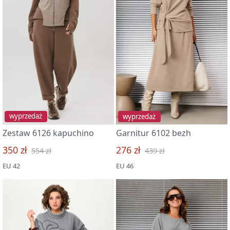
wyprzedaż
wyprzedaż
Zestaw 6126 kapuchino
Garnitur 6102 bezh
350 zł
276 zł
554 zł
439 zł
EU 42
EU 46