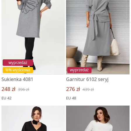
wyprzedaż
%% wyjściowa
wyprzedaż
Sukienka 4081
Garnitur 6102 seryj
248 zł
276 zł
396 zł
439 zł
EU 42
EU 48