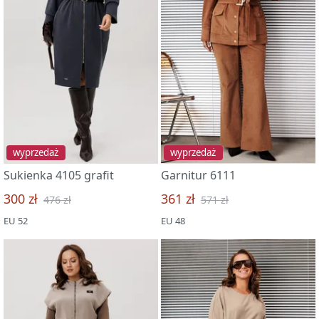
wyprzedaż
wyprzedaż
Sukienka 4105 grafit
Garnitur 6111
300 zł
361 zł
476 zł
571 zł
EU 52
EU 48