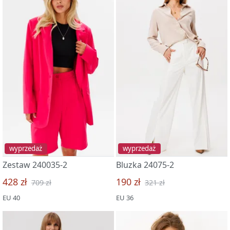
wyprzedaż
wyprzedaż
Zestaw 240035-2
Bluzka 24075-2
428 zł
190 zł
709 zł
321 zł
EU 40
EU 36