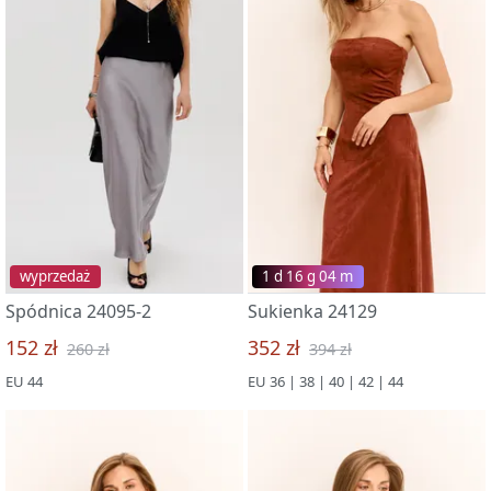
wyprzedaż
1 d 16 g 03 m
Spódnica 24095-2
Sukienka 24129
152 zł
352 zł
260 zł
394 zł
EU 44
EU 36 | 38 | 40 | 42 | 44