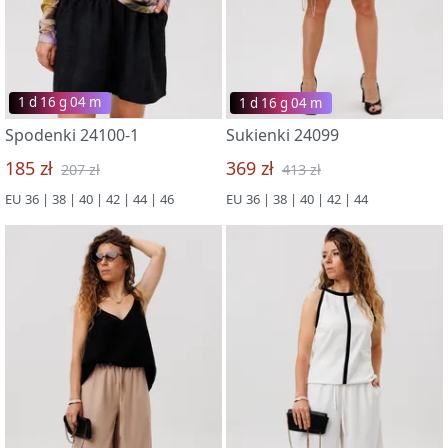
1 d 16 g 03 m
1 d 16 g 03 m
Spodenki 24100-1
Sukienki 24099
185 zł
369 zł
207 zł
413 zł
EU 36 | 38 | 40 | 42 | 44 | 46
EU 36 | 38 | 40 | 42 | 44