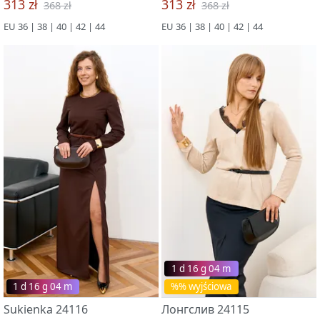
313 zł
313 zł
368 zł
368 zł
EU 36 | 38 | 40 | 42 | 44
EU 36 | 38 | 40 | 42 | 44
1 d 16 g 03 m
1 d 16 g 03 m
%% wyjściowa
Sukienka 24116
Лонгслив 24115