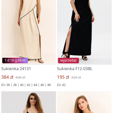
1 d 16 g 03 m
wyprzedaż
Sukienka 24131
Sukienka F12-03BL
384 zł
195 zł
430 zł
329 zł
EU 36 | 38 | 40 | 42 | 44 | 46 | 48
EU 42