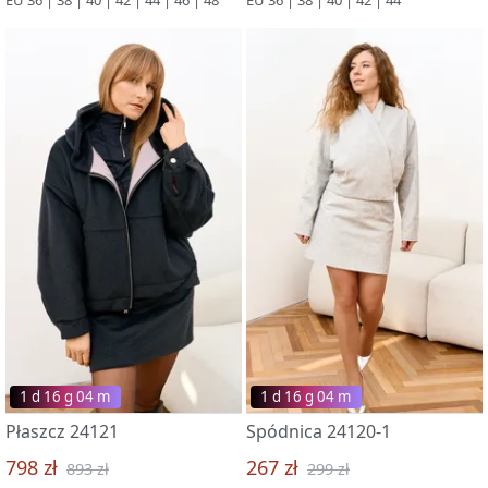
1 d 16 g 03 m
1 d 16 g 03 m
Płaszcz 24121
Spódnica 24120-1
798 zł
267 zł
893 zł
299 zł