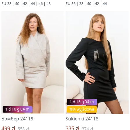
EU 38 | 40 | 42 | 44 | 46 | 48
EU 36 | 38 | 40 | 42 | 44
1 d 16 g 03 m
1 d 16 g 03 m
%% wyjściowa
Бомбер 24119
Sukienki 24118
499 zł
335 zł
558 zł
374 zł