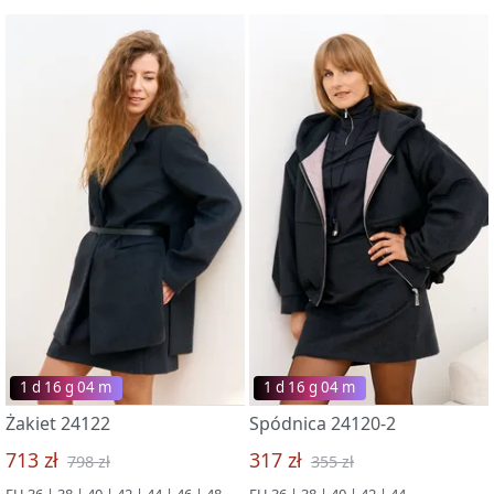
1 d 16 g 03 m
1 d 16 g 03 m
Żakiet 24122
Spódnica 24120-2
713 zł
317 zł
798 zł
355 zł
EU 36 | 38 | 40 | 42 | 44 | 46 | 48
EU 36 | 38 | 40 | 42 | 44