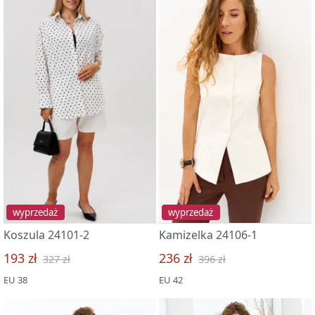
wyprzedaż
wyprzedaż
Koszula 24101-2
Kamizelka 24106-1
193 zł
236 zł
327 zł
396 zł
EU 38
EU 42