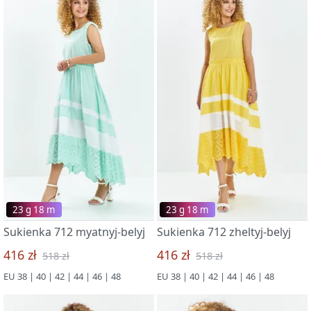
23 g 18 m
23 g 18 m
Sukienka 712 myatnyj-belyj
Sukienka 712 zheltyj-belyj
416 zł
416 zł
518 zł
518 zł
EU 38 | 40 | 42 | 44 | 46 | 48
EU 38 | 40 | 42 | 44 | 46 | 48