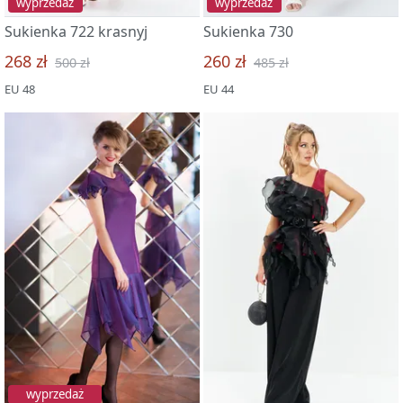
wyprzedaż
wyprzedaż
Sukienka 722 krasnyj
Sukienka 730
268 zł
260 zł
500 zł
485 zł
EU 48
EU 44
wyprzedaż