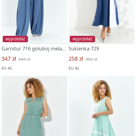
wyprzedaż
wyprzedaż
Garnitur 716 goluboj melanzh
Sukienka 729
347 zł
258 zł
643 zł
482 zł
EU 42
EU 42