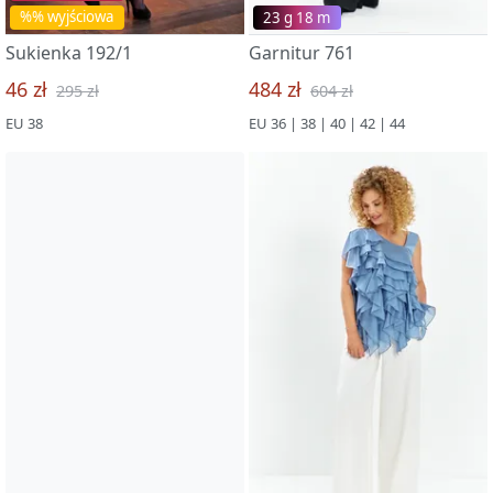
%% wyjściowa
23 g 18 m
Sukienka 192/1
Garnitur 761
46 zł
484 zł
295 zł
604 zł
EU 38
EU 36 | 38 | 40 | 42 | 44