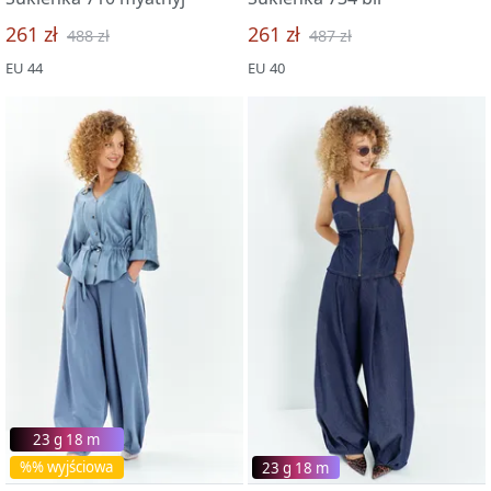
261 zł
261 zł
488 zł
487 zł
EU 44
EU 40
23 g 18 m
%% wyjściowa
23 g 18 m