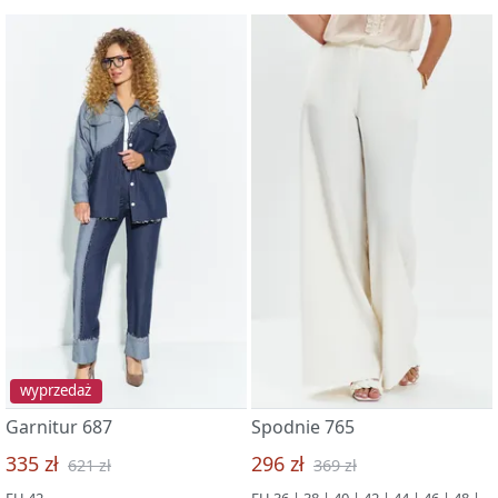
wyprzedaż
Garnitur 687
Spodnie 765
335 zł
296 zł
621 zł
369 zł
EU 42
EU 36 | 38 | 40 | 42 | 44 | 46 | 48 | 50