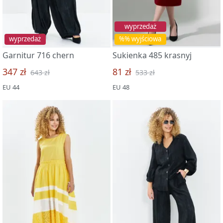
wyprzedaż
wyprzedaż
%% wyjściowa
Garnitur 716 chern
Sukienka 485 krasnyj
347 zł
81 zł
643 zł
533 zł
EU 44
EU 48