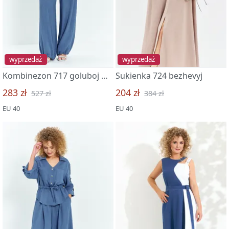
wyprzedaż
wyprzedaż
Kombinezon 717 goluboj melanzh
Sukienka 724 bezhevyj
283 zł
204 zł
527 zł
384 zł
EU 40
EU 40