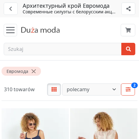
Архитектурный крой Евромода
Современные силуэты с белорусским акцентом
Евромода
2
310 towarów