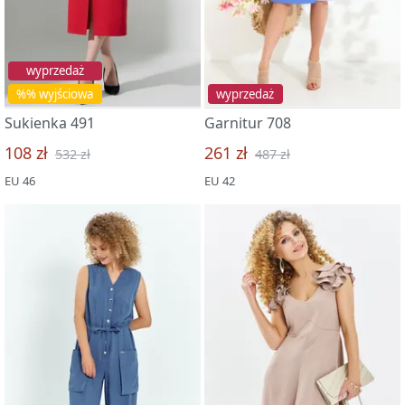
wyprzedaż
%% wyjściowa
wyprzedaż
Sukienka 491
Garnitur 708
108 zł
261 zł
532 zł
487 zł
EU 46
EU 42