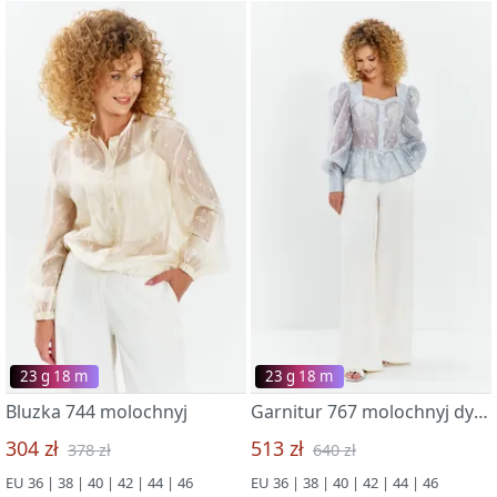
23 g 18 m
23 g 18 m
Bluzka 744 molochnyj
Garnitur 767 molochnyj dymchato-goluboj
304 zł
513 zł
378 zł
640 zł
EU 36 | 38 | 40 | 42 | 44 | 46
EU 36 | 38 | 40 | 42 | 44 | 46