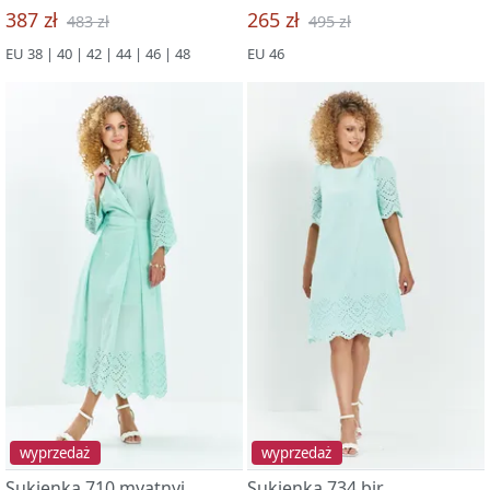
387 zł
265 zł
483 zł
495 zł
EU 38 | 40 | 42 | 44 | 46 | 48
EU 46
wyprzedaż
wyprzedaż
Sukienka 710 myatnyj
Sukienka 734 bir