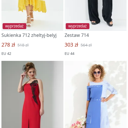
wyprzedaż
wyprzedaż
Sukienka 712 zheltyj-belyj
Zestaw 714
278 zł
303 zł
518 zł
564 zł
EU 42
EU 44