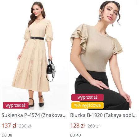
wyprzedaż
wyprzedaż
%% wyjściowa
Sukienka P-4574 (Znakovaya model, nyu)
Bluzka B-1920 (Takaya soblaznitelnaya, gold)
137 zł
128 zł
280 zł
269 zł
EU 38
EU 40