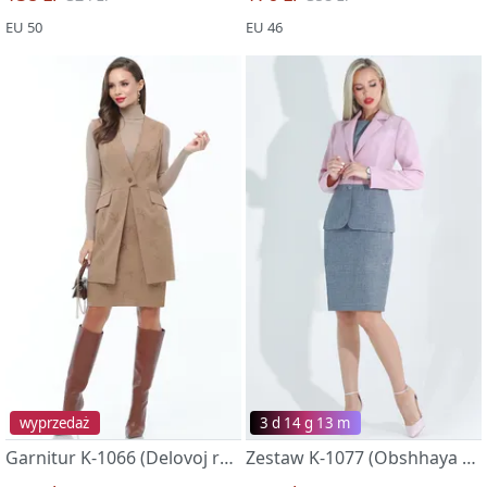
EU 50
EU 46
wyprzedaż
3 d 14 g 13 m
Garnitur K-1066 (Delovoj rajon, nyu)
Zestaw K-1077 (Obshhaya garmoniya, xit)