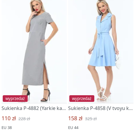
wyprzedaż
wyprzedaż
Sukienka P-4882 (Yarkie kanikuly, xit)
Sukienka P-4858 (V tvoyu kollekciyu)
110 zł
158 zł
228 zł
325 zł
EU 38
EU 44