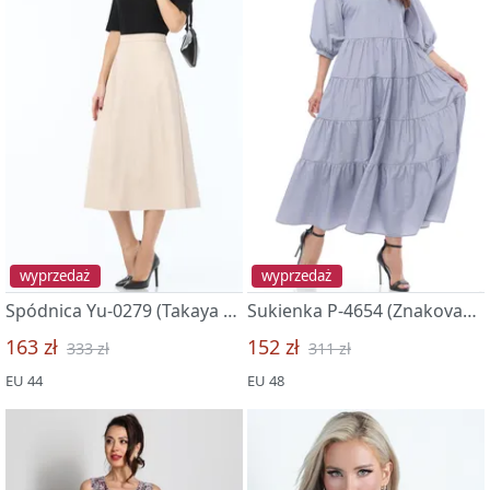
wyprzedaż
wyprzedaż
Spódnica Yu-0279 (Takaya bezuprechnaya, xit)
Sukienka P-4654 (Znakovaya model, bravo)
163 zł
152 zł
333 zł
311 zł
EU 44
EU 48