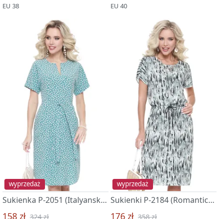
EU 38
EU 40
wyprzedaż
wyprzedaż
Sukienka P-2051 (Italyanskij polden, trend)
Sukienki P-2184 (Romanticheskie kanikuly, nyu)
158 zł
176 zł
324 zł
358 zł