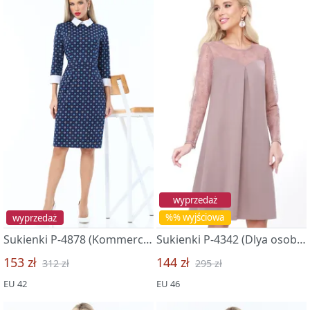
wyprzedaż
wyprzedaż
%% wyjściowa
Sukienki P-4878 (Kommercheskij proekt, xit)
Sukienki P-4342 (Dlya osobyx momentov, xit)
153 zł
144 zł
312 zł
295 zł
EU 42
EU 46