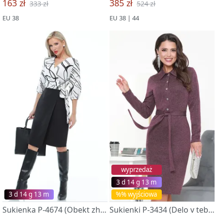
163 zł
385 zł
333 zł
524 zł
EU 38
EU 38 | 44
wyprzedaż
3 d 14 g 13 m
3 d 14 g 13 m
%% wyjściowa
Sukienka P-4674 (Obekt zhelaniya)
Sukienki P-3434 (Delo v tebe, sharm)