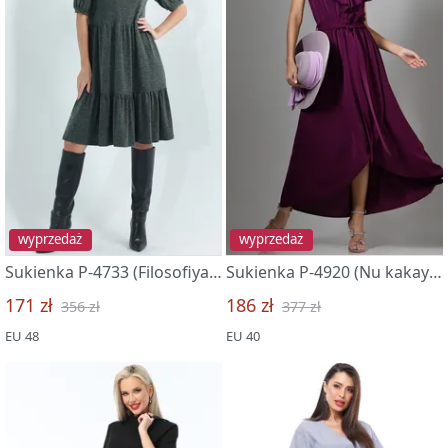
wyprzedaż
wyprzedaż
Sukienka P-4733 (Filosofiya komforta, bravo)
Sukienka P-4920 (Nu kakaya prelest)
171 zł
186 zł
356 zł
377 zł
EU 48
EU 40