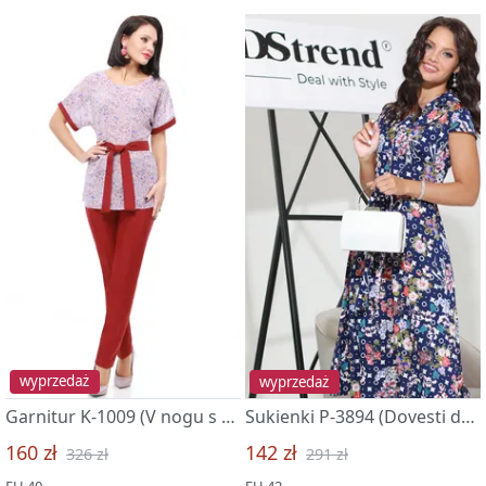
wyprzedaż
wyprzedaż
Garnitur K-1009 (V nogu s modoj, top)
Sukienki P-3894 (Dovesti do sovershenstva, shik)
160 zł
142 zł
326 zł
291 zł
EU 40
EU 42