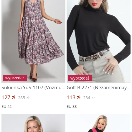
wyprzedaż
wyprzedaż
Sukienka YuS-1107 (Vozmutitelno krasivo, sharm nyu)
Golf B-2271 (Nezamenimaya veshh, xit)
127 zł
113 zł
285 zł
234 zł
EU 42
EU 38