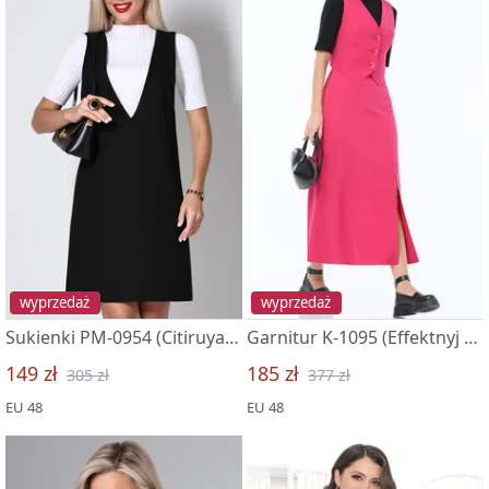
wyprzedaż
wyprzedaż
Sukienki PM-0954 (Citiruya klassiku)
Garnitur K-1095 (Effektnyj obraz)
149 zł
185 zł
305 zł
377 zł
EU 48
EU 48