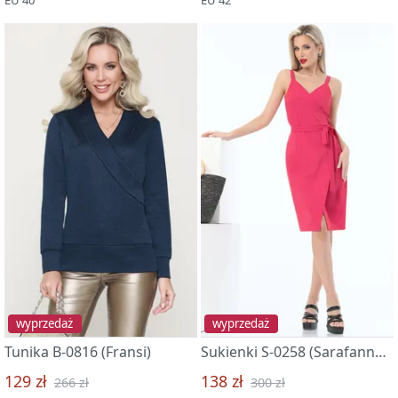
wyprzedaż
wyprzedaż
Tunika B-0816 (Fransi)
Sukienki S-0258 (Sarafannoe radio)
129 zł
138 zł
266 zł
300 zł