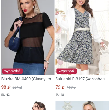
wyprzedaż
wyprzedaż
Bluzka BM-0409 (Glavnyj mast xev)
Sukienki P-3197 (Xorosha soboj)
98 zł
79 zł
204 zł
167 zł
EU 42
EU 48