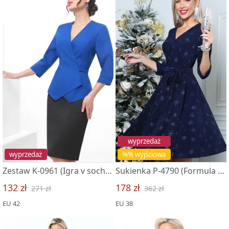
wyprzedaż
wyprzedaż
%% wyjściowa
Zestaw K-0961 (Igra v sochetanii)
Sukienka P-4790 (Formula soblazna, nyu)
132 zł
178 zł
271 zł
362 zł
EU 42
EU 38