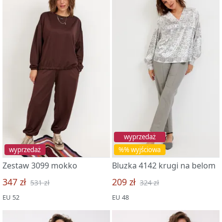
wyprzedaż
wyprzedaż
%% wyjściowa
Zestaw 3099 mokko
Bluzka 4142 krugi na belom
347 zł
209 zł
531 zł
324 zł
EU 52
EU 48