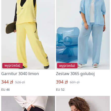
wyprzedaż
wyprzedaż
Garnitur 3040 limon
Zestaw 3065 goluboj
344 zł
394 zł
526 zł
601 zł
EU 46
EU 52