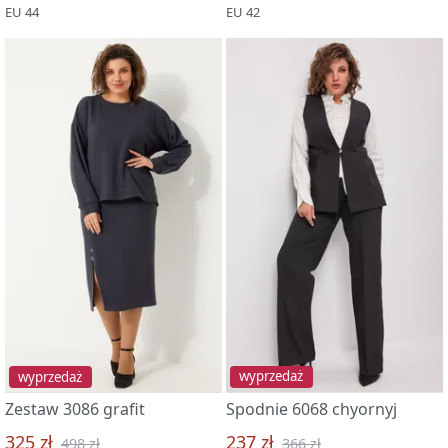
EU 44
EU 42
wyprzedaż
wyprzedaż
Zestaw 3086 grafit
Spodnie 6068 chyornyj
325 zł
237 zł
498 zł
366 zł