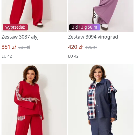
wyprzedaż
3 d 13 g 58 m
Zestaw 3087 alyj
Zestaw 3094 vinograd
351 zł
420 zł
537 zł
495 zł
EU 42
EU 42