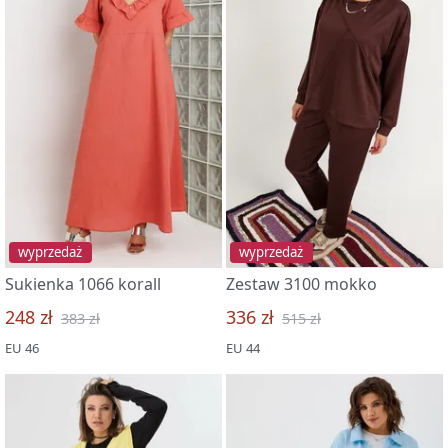
wyprzedaż
wyprzedaż
Sukienka 1066 korall
Zestaw 3100 mokko
248 zł
336 zł
383 zł
515 zł
EU 46
EU 44