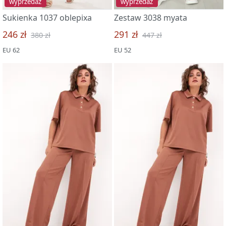
wyprzedaż
wyprzedaż
Sukienka 1037 oblepixa
Zestaw 3038 myata
246 zł
291 zł
380 zł
447 zł
EU 62
EU 52