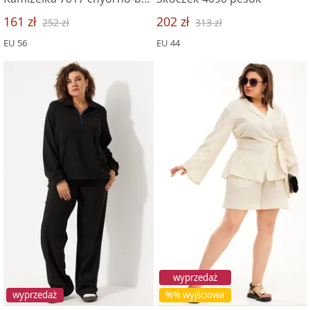
161 zł
202 zł
252 zł
313 zł
EU 56
EU 44
wyprzedaż
wyprzedaż
%% wyjściowa