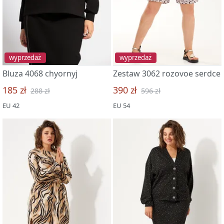
wyprzedaż
wyprzedaż
Bluza 4068 chyornyj
Zestaw 3062 rozovoe serdce
185 zł
390 zł
288 zł
596 zł
EU 42
EU 54