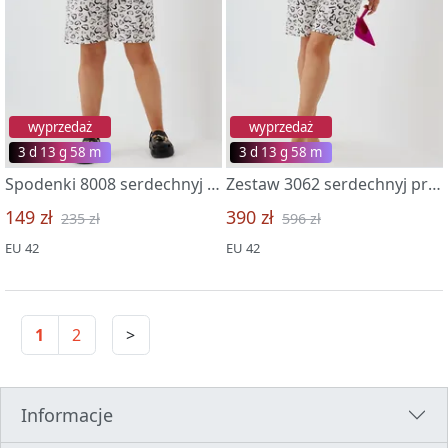
wyprzedaż
wyprzedaż
3 d 13 g 58 m
3 d 13 g 58 m
Spodenki 8008 serdechnyj print
Zestaw 3062 serdechnyj print
149 zł
390 zł
235 zł
596 zł
EU 42
EU 42
1
2
>
Informacje