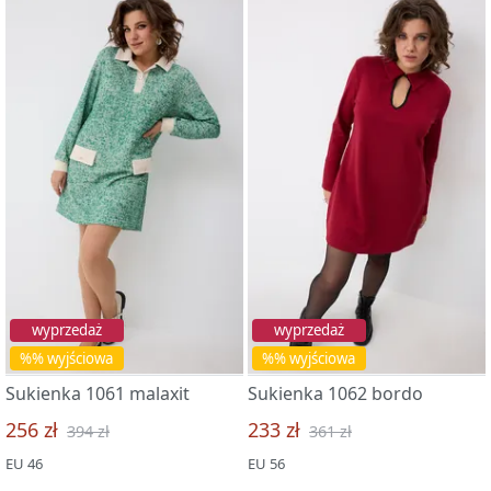
wyprzedaż
wyprzedaż
%% wyjściowa
%% wyjściowa
Sukienka 1061 malaxit
Sukienka 1062 bordo
256 zł
233 zł
394 zł
361 zł
EU 46
EU 56