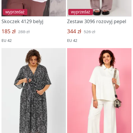
wyprzedaż
wyprzedaż
Skoczek 4129 belyj
Zestaw 3096 rozovyj pepel
185 zł
344 zł
288 zł
526 zł
EU 42
EU 42