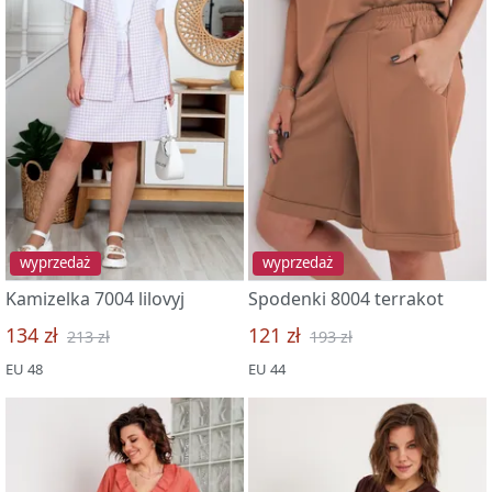
wyprzedaż
wyprzedaż
Kamizelka 7004 lilovyj
Spodenki 8004 terrakot
134 zł
121 zł
213 zł
193 zł
EU 48
EU 44