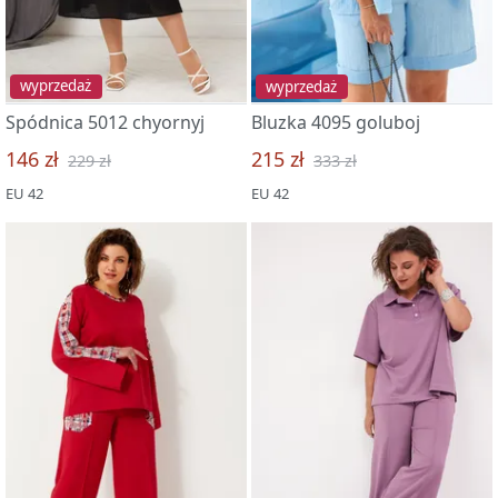
wyprzedaż
wyprzedaż
Spódnica 5012 chyornyj
Bluzka 4095 goluboj
146 zł
215 zł
229 zł
333 zł
EU 42
EU 42