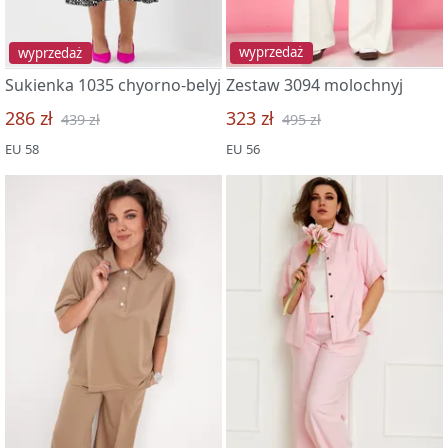
wyprzedaż
wyprzedaż
Sukienka 1035 chyorno-belyj
Zestaw 3094 molochnyj
286 zł
323 zł
439 zł
495 zł
EU 58
EU 56