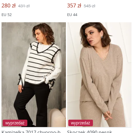
280 zł
357 zł
431 zł
545 zł
EU 52
EU 44
wyprzedaż
wyprzedaż
Kamizelka 7017 chyorno-belyj
Skoczek 4090 pesok