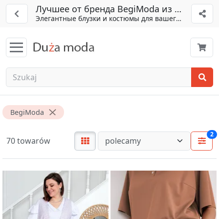
Лучшее от бренда BegiModa из Беларуси
Элегантные блузки и костюмы для вашего гардероба
BegiModa
2
70 towarów