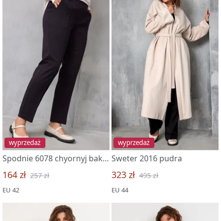
wyprzedaż
wyprzedaż
Spodnie 6078 chyornyj baklazhan
Sweter 2016 pudra
164 zł
323 zł
257 zł
495 zł
EU 42
EU 44