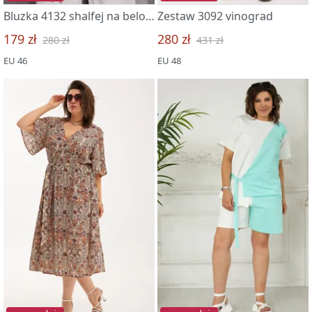
Bluzka 4132 shalfej na belom
Zestaw 3092 vinograd
179 zł
280 zł
280 zł
431 zł
EU 46
EU 48