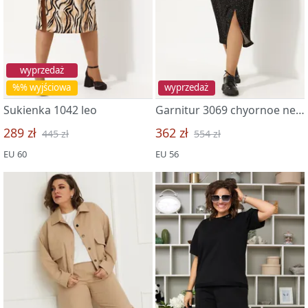
wyprzedaż
%% wyjściowa
wyprzedaż
Sukienka 1042 leo
Garnitur 3069 chyornoe nebo
289 zł
362 zł
445 zł
554 zł
EU 60
EU 56