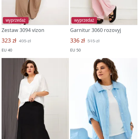
wyprzedaż
wyprzedaż
Zestaw 3094 vizon
Garnitur 3060 rozovyj
323 zł
336 zł
495 zł
515 zł
EU 40
EU 50