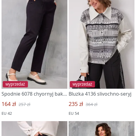
wyprzedaż
wyprzedaż
Spodnie 6078 chyornyj baklazhan
Bluzka 4136 slivochno-seryj
164 zł
235 zł
257 zł
364 zł
EU 42
EU 54