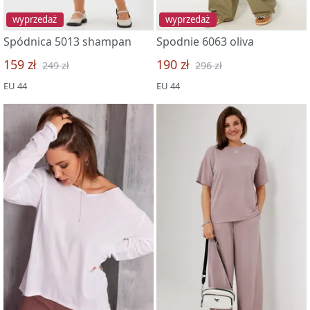
wyprzedaż
wyprzedaż
Spódnica 5013 shampan
Spodnie 6063 oliva
159 zł
190 zł
249 zł
296 zł
EU 44
EU 44