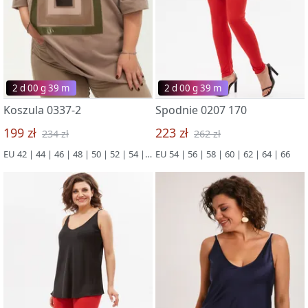
2 d 00 g 39 m
2 d 00 g 39 m
Koszula 0337-2
Spodnie 0207 170
199 zł
223 zł
234 zł
262 zł
EU 42 | 44 | 46 | 48 | 50 | 52 | 54 | 56 | 58 | 60 | 62 | 64 | 66
EU 54 | 56 | 58 | 60 | 62 | 64 | 66