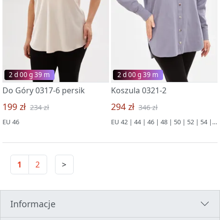
2 d 00 g 39 m
2 d 00 g 39 m
Do Góry 0317-6 persik
Koszula 0321-2
199 zł
294 zł
234 zł
346 zł
EU 46
EU 42 | 44 | 46 | 48 | 50 | 52 | 54 | 56 | 58 | 60 | 62 | 64 | 66
1
2
>
Informacje