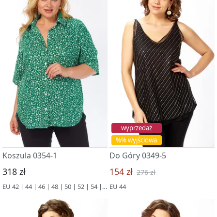
wyprzedaż
%% wyjściowa
Koszula 0354-1
Do Góry 0349-5
318 zł
154 zł
276 zł
EU 42 | 44 | 46 | 48 | 50 | 52 | 54 | 56 | 58 | 60 | 62 | 64 | 66
EU 44