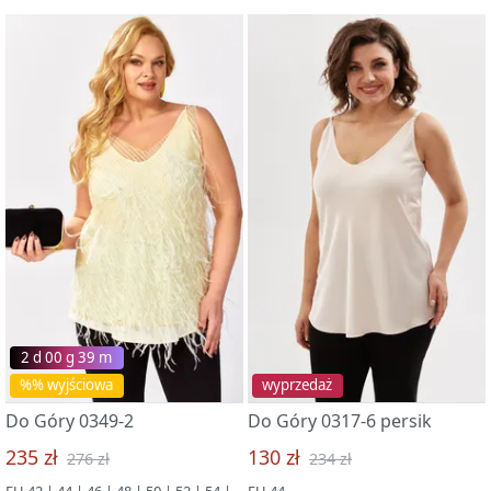
2 d 00 g 39 m
%% wyjściowa
wyprzedaż
Do Góry 0349-2
Do Góry 0317-6 persik
235 zł
130 zł
276 zł
234 zł
EU 42 | 44 | 46 | 48 | 50 | 52 | 54 | 56 | 58 | 60 | 62 | 64 | 66
EU 44