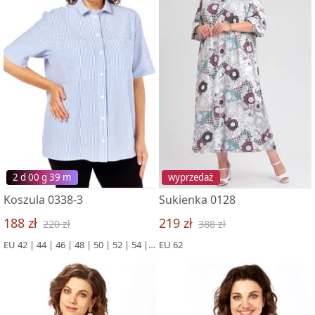
2 d 00 g 39 m
wyprzedaż
Koszula 0338-3
Sukienka 0128
188 zł
219 zł
220 zł
388 zł
EU 42 | 44 | 46 | 48 | 50 | 52 | 54 | 56 | 58 | 60 | 62 | 64 | 66
EU 62