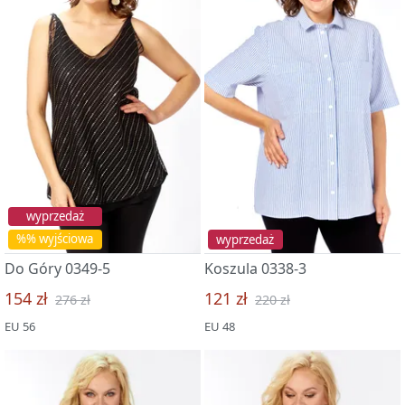
wyprzedaż
%% wyjściowa
wyprzedaż
Do Góry 0349-5
Koszula 0338-3
154 zł
121 zł
276 zł
220 zł
EU 56
EU 48