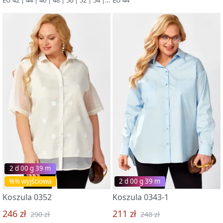
2 d 00 g 39 m
%% wyjściowa
2 d 00 g 39 m
Koszula 0352
Koszula 0343-1
246 zł
211 zł
290 zł
248 zł