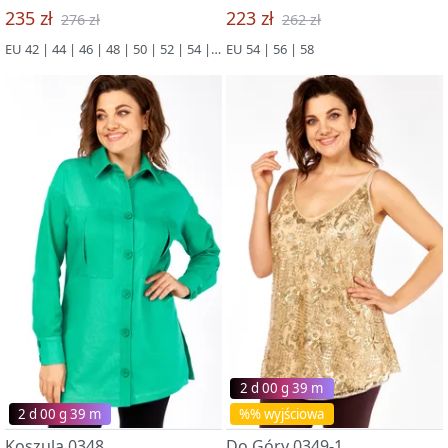
235 zł
223 zł
276 zł
262 zł
EU 42 | 44 | 46 | 48 | 50 | 52 | 54 | 56 | 58 | 60 | 62 | 64 | 66
EU 54 | 56 | 58
2 d 00 g 39 m
2 d 00 g 39 m
%% wyjściowa
Koszula 0348
Do Góry 0349-1