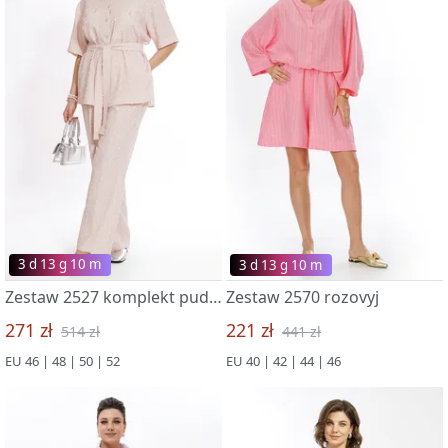
3 d 13 g 09 m
3 d 13 g 09 m
Zestaw 2527 komplekt pudra
Zestaw 2570 rozovyj
271 zł
221 zł
514 zł
441 zł
EU 46 | 48 | 50 | 52
EU 40 | 42 | 44 | 46