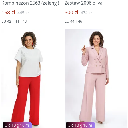
Kombinezon 2563 (zelenyj)
Zestaw 2096 oliva
168 zł
300 zł
445 zł
474 zł
EU 42 | 44 | 48
EU 44 | 46
3 d 13 g 09 m
3 d 13 g 09 m