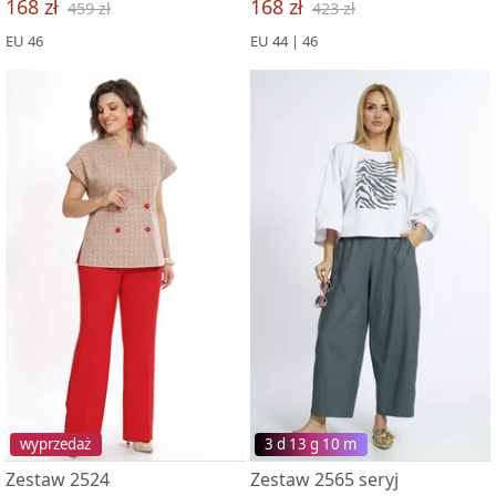
168 zł
168 zł
459 zł
423 zł
EU 46
EU 44 | 46
wyprzedaż
3 d 13 g 09 m
Zestaw 2524
Zestaw 2565 seryj