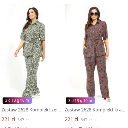
3 d 13 g 09 m
3 d 13 g 09 m
Zestaw 2628 Komplekt zelenye serdechki
Zestaw 2628 Komplekt krasnye serdechki
221 zł
221 zł
347 zł
347 zł
EU 48 | 50 | 52
EU 46 | 48 | 50 | 52