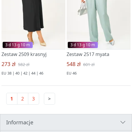
3 d 13 g 09 m
3 d 13 g 09 m
Zestaw 2509 krasnyj
Zestaw 2517 myata
273 zł
548 zł
582 zł
601 zł
EU 38 | 40 | 42 | 44 | 46
EU 46
1
2
3
>
Informacje