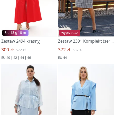
3 d 13 g 09 m
wyprzedaż
Zestaw 2494 krasnyj
Zestaw 2391 Komplekt (seryj)
300 zł
372 zł
572 zł
582 zł
EU 40 | 42 | 44 | 46
EU 44