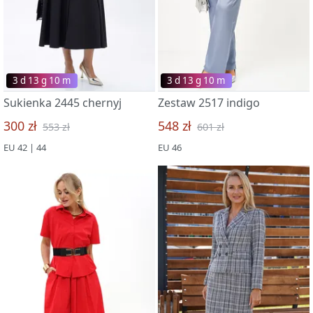
3 d 13 g 09 m
3 d 13 g 09 m
Sukienka 2445 chernyj
Zestaw 2517 indigo
300 zł
548 zł
553 zł
601 zł
EU 42 | 44
EU 46