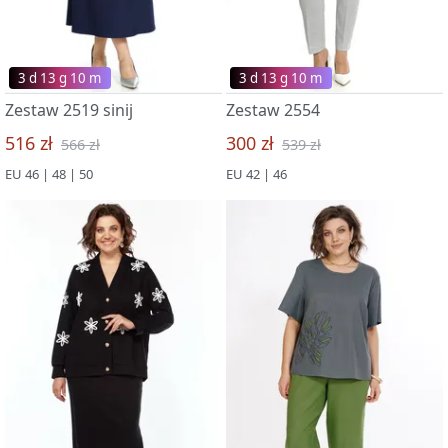
3 d 13 g 09 m
3 d 13 g 09 m
Zestaw 2519 sinij
Zestaw 2554
516 zł
300 zł
566 zł
539 zł
EU 46 | 48 | 50
EU 42 | 46