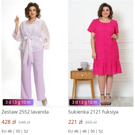
3 d 13 g 09 m
3 d 13 g 09 m
Zestaw 2552 lavanda
Sukienka 2121 fuksiya
428 zł
221 zł
548 zł
355 zł
EU 48 | 50 | 52
EU 46 | 48 | 50 | 52