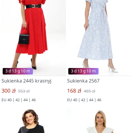
3 d 13 g 09 m
3 d 13 g 09 m
Sukienka 2445 krasnyj
Sukienka 2567
300 zł
168 zł
553 zł
485 zł
EU 40 | 42 | 44 | 46
EU 40 | 42 | 44 | 46