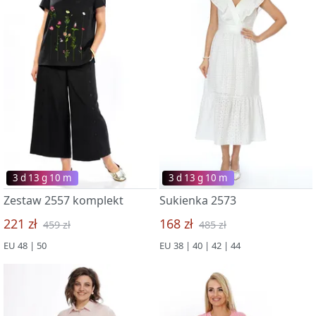
3 d 13 g 09 m
3 d 13 g 09 m
Zestaw 2557 komplekt
Sukienka 2573
221 zł
168 zł
459 zł
485 zł
EU 48 | 50
EU 38 | 40 | 42 | 44