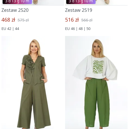
3 d 13 g 09 m
3 d 13 g 09 m
Zestaw 2520
Zestaw 2519
468 zł
516 zł
575 zł
566 zł
EU 42 | 44
EU 46 | 48 | 50