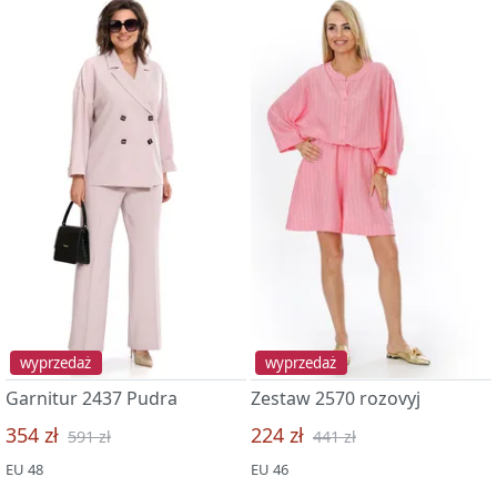
wyprzedaż
wyprzedaż
Garnitur 2437 Pudra
Zestaw 2570 rozovyj
354 zł
224 zł
591 zł
441 zł
EU 48
EU 46