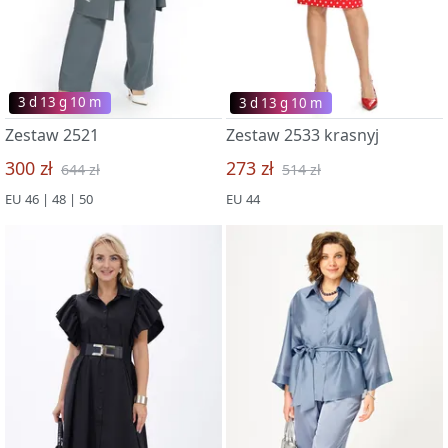
3 d 13 g 09 m
3 d 13 g 09 m
Zestaw 2521
Zestaw 2533 krasnyj
300 zł
273 zł
644 zł
514 zł
EU 46 | 48 | 50
EU 44