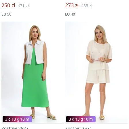
250 zł
273 zł
471 zł
485 zł
EU 50
EU 40
3 d 13 g 09 m
3 d 13 g 09 m
Zestaw 2577
Zestaw 2571