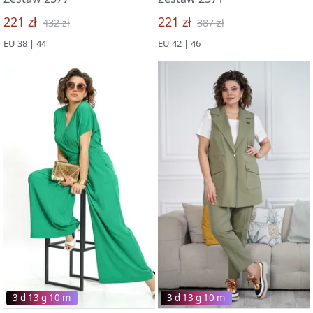
221 zł
221 zł
432 zł
387 zł
EU 38 | 44
EU 42 | 46
3 d 13 g 09 m
3 d 13 g 09 m