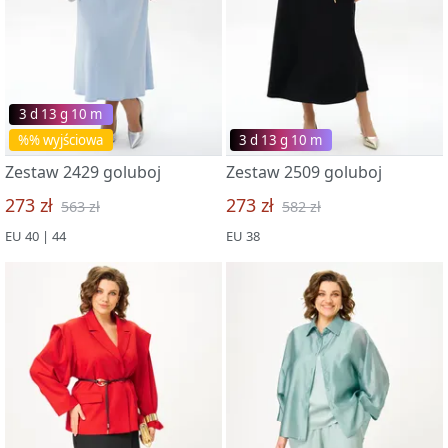
3 d 13 g 09 m
%% wyjściowa
3 d 13 g 09 m
Zestaw 2429 goluboj
Zestaw 2509 goluboj
273 zł
273 zł
563 zł
582 zł
EU 40 | 44
EU 38