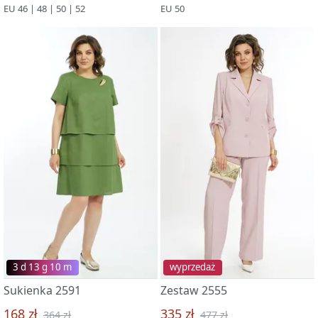
EU 46 | 48 | 50 | 52
EU 50
3 d 13 g 09 m
wyprzedaż
Sukienka 2591
Zestaw 2555
168 zł
335 zł
364 zł
477 zł