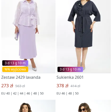
3 d 13 g 09 m
%% wyjściowa
3 d 13 g 09 m
Zestaw 2429 lavanda
Sukienka 2601
273 zł
378 zł
563 zł
414 zł
EU 40 | 42 | 44 | 46 | 48 | 50
EU 46 | 48 | 50