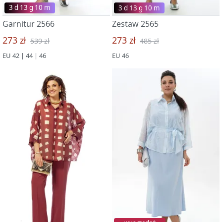
3 d 13 g 09 m
3 d 13 g 09 m
Garnitur 2566
Zestaw 2565
273 zł
273 zł
539 zł
485 zł
EU 42 | 44 | 46
EU 46