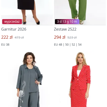
wyprzedaż
3 d 13 g 09 m
Garnitur 2026
Zestaw 2522
222 zł
294 zł
473 zł
523 zł
EU 38
EU 48 | 50 | 52 | 54