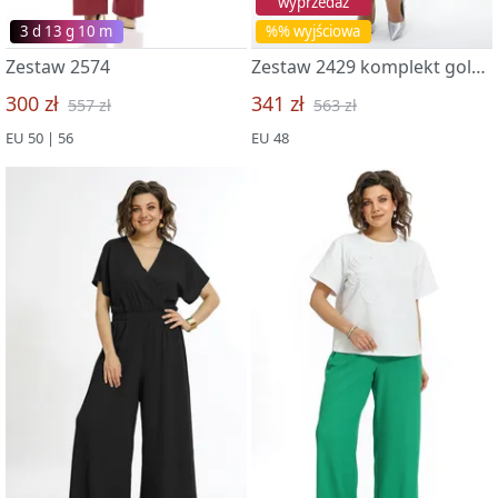
wyprzedaż
3 d 13 g 09 m
%% wyjściowa
Zestaw 2574
Zestaw 2429 komplekt goluboj
300 zł
341 zł
557 zł
563 zł
EU 50 | 56
EU 48