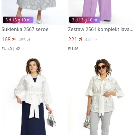
3 d 13 g 09 m
3 d 13 g 09 m
Sukienka 2567 seroe
Zestaw 2561 komplekt lavanda
168 zł
221 zł
485 zł
441 zł
EU 40 | 42
EU 46