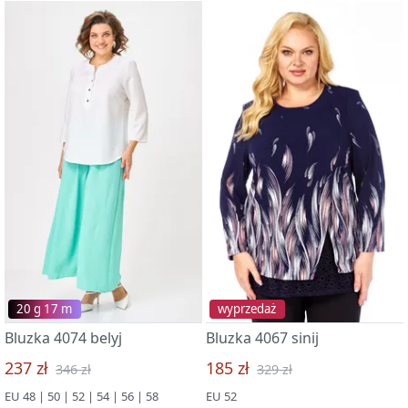
20 g 17 m
wyprzedaż
Bluzka 4074 belyj
Bluzka 4067 sinij
237 zł
185 zł
346 zł
329 zł
EU 48 | 50 | 52 | 54 | 56 | 58
EU 52