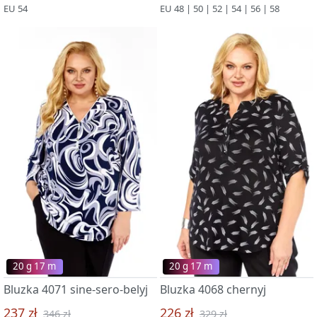
EU 54
EU 48 | 50 | 52 | 54 | 56 | 58
20 g 17 m
20 g 17 m
Bluzka 4071 sine-sero-belyj
Bluzka 4068 chernyj
237 zł
226 zł
346 zł
329 zł