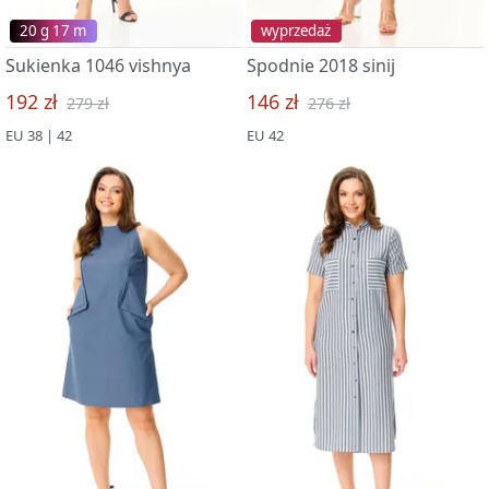
20 g 17 m
wyprzedaż
Sukienka 1046 vishnya
Spodnie 2018 sinij
192 zł
146 zł
279 zł
276 zł
EU 38 | 42
EU 42