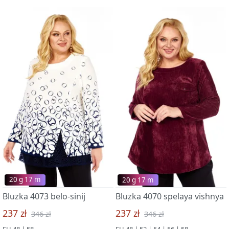
20 g 17 m
20 g 17 m
Bluzka 4073 belo-sinij
Bluzka 4070 spelaya vishnya
237 zł
237 zł
346 zł
346 zł
EU 48 | 58
EU 48 | 52 | 54 | 56 | 58