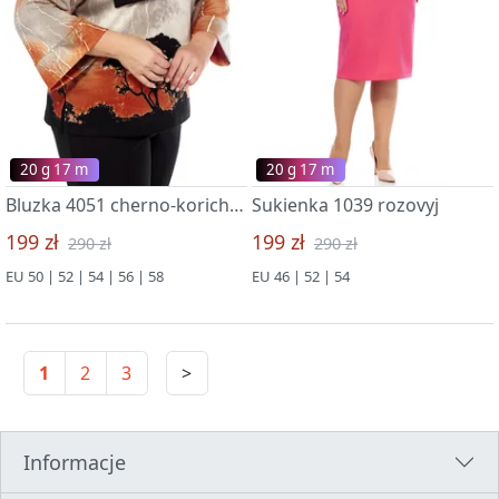
20 g 17 m
20 g 17 m
Bluzka 4051 cherno-korichnevyj
Sukienka 1039 rozovyj
199 zł
199 zł
290 zł
290 zł
EU 50 | 52 | 54 | 56 | 58
EU 46 | 52 | 54
1
2
3
>
Informacje