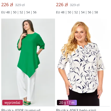
226 zł
226 zł
329 zł
329 zł
EU 48 | 50 | 52 | 54 | 56
EU 48 | 50 | 52 | 54 | 56 | 58
wyprzedaż
20 g 17 m
Bluzka 4008 izumrud
Bluzka 4063 belo-sinij