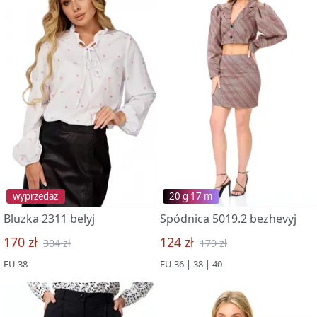
wyprzedaż
20 g 17 m
Bluzka 2311 belyj
Spódnica 5019.2 bezhevyj
170 zł
124 zł
304 zł
179 zł
EU 38
EU 36 | 38 | 40