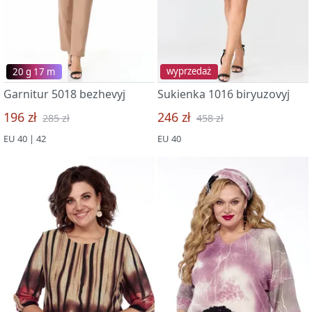
20 g 17 m
wyprzedaż
Garnitur 5018 bezhevyj
Sukienka 1016 biryuzovyj
196 zł
246 zł
285 zł
458 zł
EU 40 | 42
EU 40