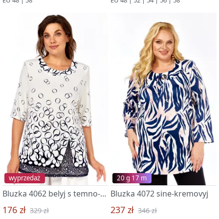
wyprzedaż
20 g 17 m
Bluzka 4062 belyj s temno-sinim
Bluzka 4072 sine-kremovyj
176 zł
237 zł
329 zł
346 zł