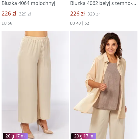
Bluzka 4064 molochnyj
Bluzka 4062 belyj s temno-sinim
226 zł
226 zł
329 zł
329 zł
EU 56
EU 48 | 52
20 g 17 m
20 g 17 m