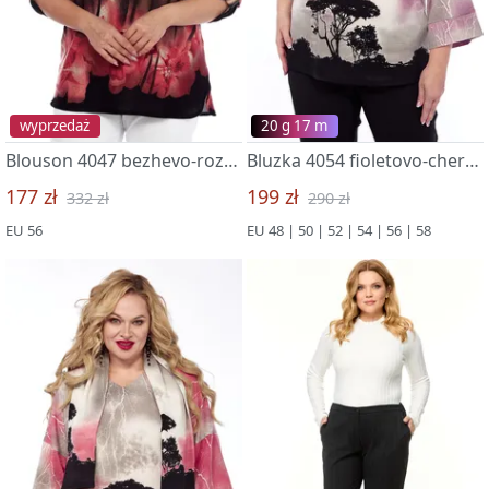
wyprzedaż
20 g 17 m
Blouson 4047 bezhevo-rozovyj
Bluzka 4054 fioletovo-chernyj
177 zł
199 zł
332 zł
290 zł
EU 56
EU 48 | 50 | 52 | 54 | 56 | 58