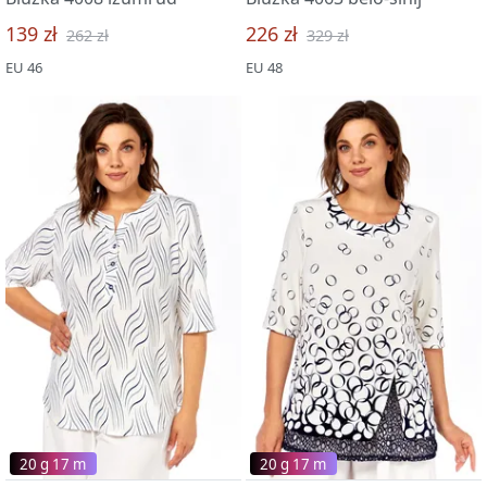
139 zł
226 zł
262 zł
329 zł
EU 46
EU 48
20 g 17 m
20 g 17 m