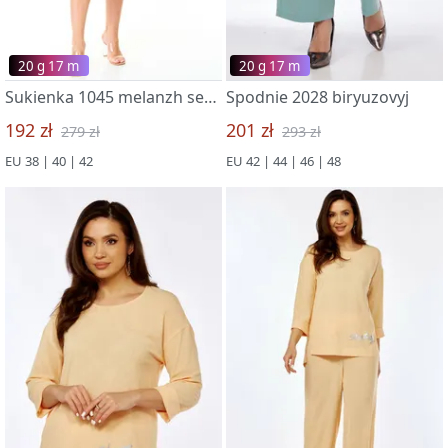
20 g 17 m
20 g 17 m
Sukienka 1045 melanzh sero-belyj
Spodnie 2028 biryuzovyj
192 zł
201 zł
279 zł
293 zł
EU 38 | 40 | 42
EU 42 | 44 | 46 | 48