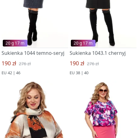
20 g 17 m
20 g 17 m
Sukienka 1044 temno-seryj
Sukienka 1043.1 chernyj
190 zł
190 zł
276 zł
276 zł
EU 42 | 46
EU 38 | 40