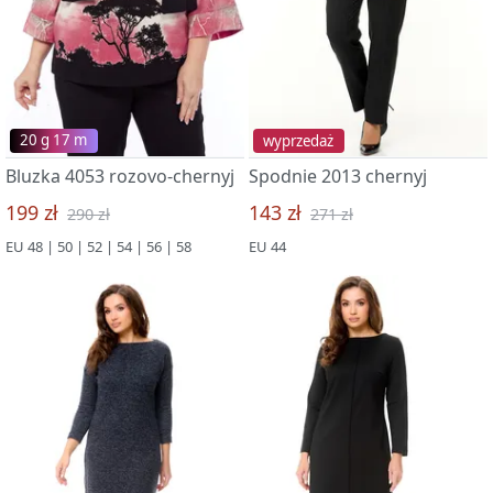
20 g 17 m
wyprzedaż
Bluzka 4053 rozovo-chernyj
Spodnie 2013 chernyj
199 zł
143 zł
290 zł
271 zł
EU 48 | 50 | 52 | 54 | 56 | 58
EU 44