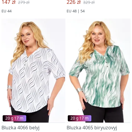
147 zł
226 zł
279 zł
329 zł
EU 44
EU 48 | 54
20 g 17 m
20 g 17 m
Bluzka 4066 belyj
Bluzka 4065 biryuzovyj