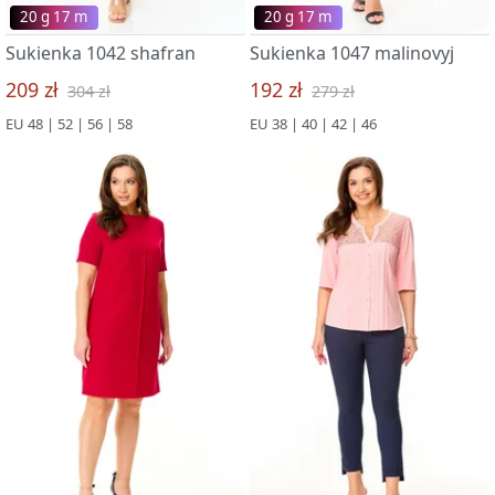
20 g 17 m
20 g 17 m
Sukienka 1042 shafran
Sukienka 1047 malinovyj
209 zł
192 zł
304 zł
279 zł
EU 48 | 52 | 56 | 58
EU 38 | 40 | 42 | 46