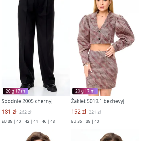
20 g 17 m
20 g 17 m
Spodnie 2005 chernyj
Żakiet 5019.1 bezhevyj
181 zł
152 zł
262 zł
221 zł
EU 38 | 40 | 42 | 44 | 46 | 48
EU 36 | 38 | 40