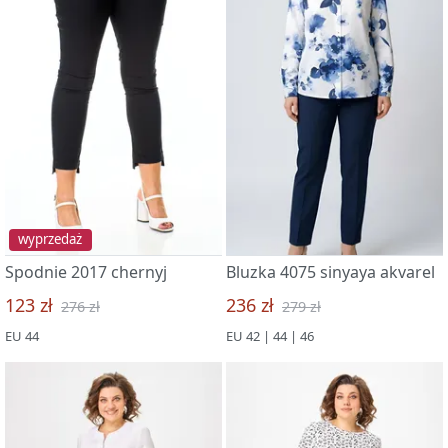
wyprzedaż
Spodnie 2017 chernyj
Bluzka 4075 sinyaya akvarel
123 zł
236 zł
276 zł
279 zł
EU 44
EU 42 | 44 | 46