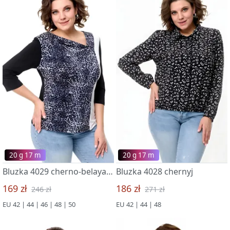
20 g 17 m
20 g 17 m
Bluzka 4029 cherno-belaya s printom
Bluzka 4028 chernyj
169 zł
186 zł
246 zł
271 zł
EU 42 | 44 | 46 | 48 | 50
EU 42 | 44 | 48