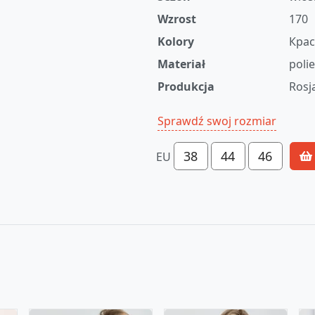
Wzrost
170
Kolory
Кра
Materiał
poli
Produkcja
Rosj
Sprawdź swoj rozmiar
38
44
46
EU