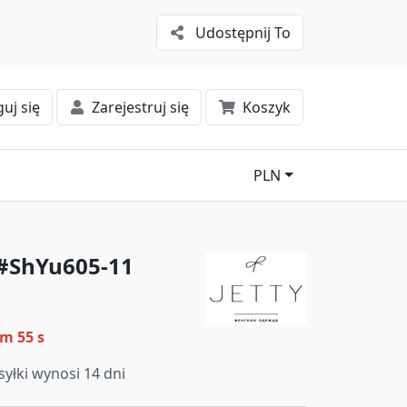
Udostępnij To
uj się
Zarejestruj się
Koszyk
PLN
 #ShYu605-11
 m 55 s
yłki wynosi 14 dni