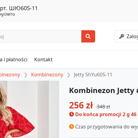
арт. ШЮ605-11
ну/лето
Zalog
 i płatności
Kontakt
mbinezony
Kombinezony
Jetty ShYu605-11
Kombinezon Jetty
256 zł
348 zł
Do końca promocji
2 g 46
Czas przygotowania do wys