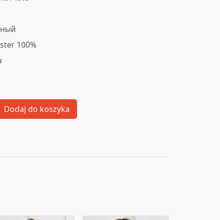
сный
ester 100%
a
Dodaj do koszyka