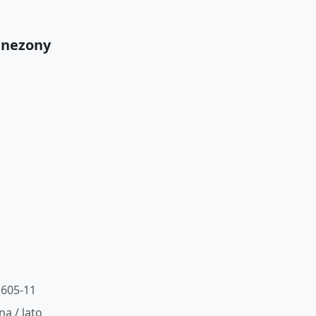
inezony
605-11
na / lato