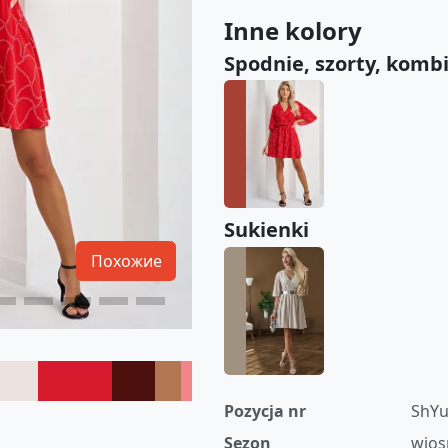
Inne kolory
Spodnie, szorty, komb
Sukienki
Похожие
Pozycja nr
ShYu
Sezon
wios