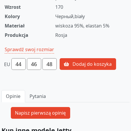
Wzrost
170
Kolory
Черный,biały
Materiał
wiskoza 95%, elastan 5%
Produkcja
Rosja
Sprawdź swoj rozmiar
44
46
48
Dodaj do koszyka
EU
Opinie
Pytania
Kup inne modele Jetty