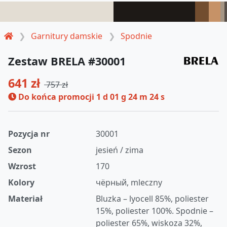
Garnitury damskie
Spodnie
Zestaw BRELA #30001
641 zł
757 zł
Do końca promocji
1 d 01 g 24 m 23 s
Pozycja nr
30001
Sezon
jesień / zima
Wzrost
170
Kolory
чёрный, mleczny
Materiał
Bluzka – lyocell 85%, poliester
15%, poliester 100%. Spodnie –
poliester 65%, wiskoza 32%,