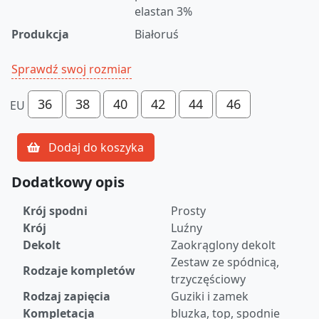
elastan 3%
Produkcja
Białoruś
Sprawdź swoj rozmiar
36
38
40
42
44
46
EU
Dodaj do koszyka
Dodatkowy opis
Krój spodni
Prosty
Krój
Luźny
Dekolt
Zaokrąglony dekolt
Zestaw ze spódnicą,
Rodzaje kompletów
trzyczęściowy
Rodzaj zapięcia
Guziki i zamek
Kompletacja
bluzka, top, spodnie