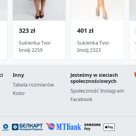
323 zł
401 zł
Sukienka Tvoi
Sukienka Tvoi
Imidj 2259
Imidj 2323
c
ci
Inny
Jesteśmy w sieciach
społecznościowych
Tabela rozmiarów
Społeczność Instagram
Kolor
Facebook