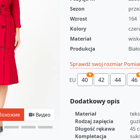
Sezon
prze
Wzrost
164
Kolory
czer
Materiał
wisk
Produkcja
Biał
Sprawdź swoj rozmiar
Pomia
40
42
44
46
EU
Dodatkowy opis
Materiał
teks
Похожие
Видео
Rodzaj zapięcia
guzi
Długość rękawa
45 
Kompletacja
suki