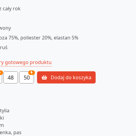
z cały rok
wony
oza 75%, poliester 20%, elastan 5%
oruś
ry gotowego produktu
48
50
Dodaj do koszyka
tylia
ki
cm
enka, pas