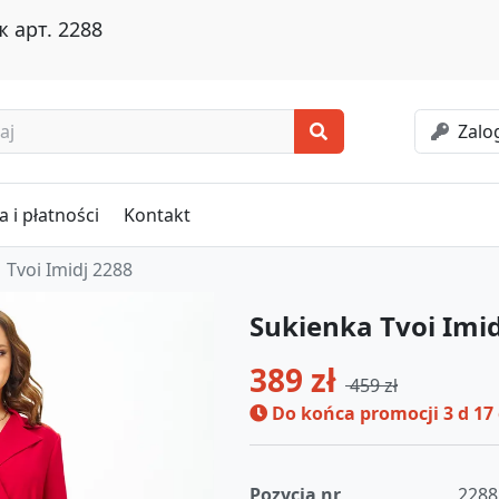
 арт. 2288
Zalog
 i płatności
Kontakt
Tvoi Imidj 2288
Sukienka Tvoi Imi
389 zł
459 zł
Do końca promocji
3 d 17
Pozycja nr
2288