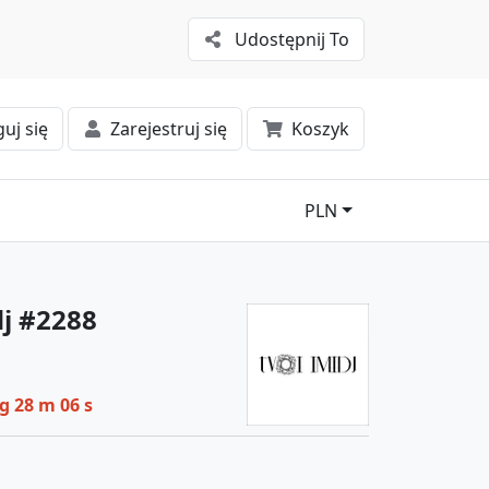
Udostępnij To
uj się
Zarejestruj się
Koszyk
PLN
dj #2288
 g 28 m 06 s