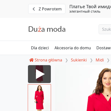
Платье Твой имидж
Z Powrotem
элегантный стиль
Dla dzieci
Akcesoria do domu
Dostawa
Strona główna
Sukienki
Midi
#2288