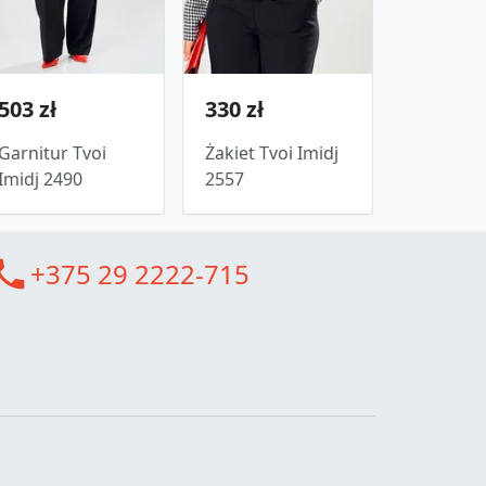
503 zł
330 zł
Garnitur Tvoi
Żakiet Tvoi Imidj
Imidj 2490
2557
all
+375 29 2222-715