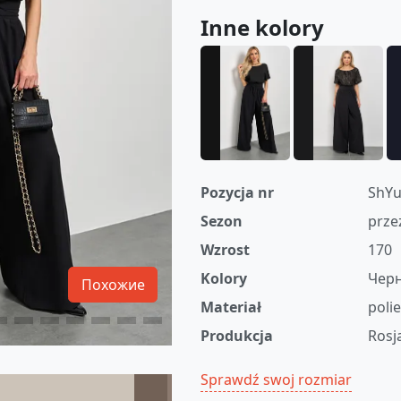
Inne kolory
Pozycja nr
ShYu
Sezon
prze
Wzrost
170
Kolory
Чер
Похожие
Materiał
poli
Produkcja
Rosj
Sprawdź swoj rozmiar