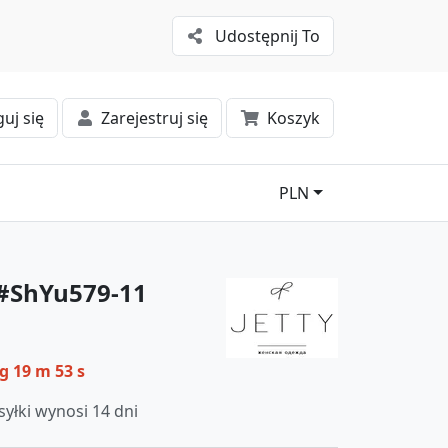
Udostępnij To
uj się
Zarejestruj się
Koszyk
PLN
 #ShYu579-11
 g 19 m 52 s
yłki wynosi 14 dni