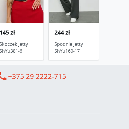
145 zł
244 zł
Skoczek Jetty
Spodnie Jetty
ShYu381-6
ShYu160-17
all
+375 29 2222-715