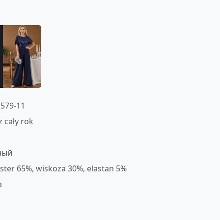
579-11
z cały rok
ный
ester 65%, wiskoza 30%, elastan 5%
a