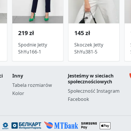
219 zł
145 zł
Spodnie Jetty
Skoczek Jetty
ShYu166-1
ShYu381-5
c
ci
Inny
Jesteśmy w sieciach
społecznościowych
Tabela rozmiarów
Społeczność Instagram
Kolor
Facebook