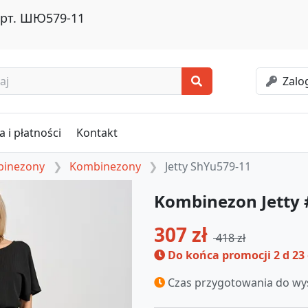
арт. ШЮ579-11
Zalog
 i płatności
Kontakt
mbinezony
Kombinezony
Jetty ShYu579-11
Kombinezon Jetty
307 zł
418 zł
Do końca promocji
2 d 23
Czas przygotowania do wys