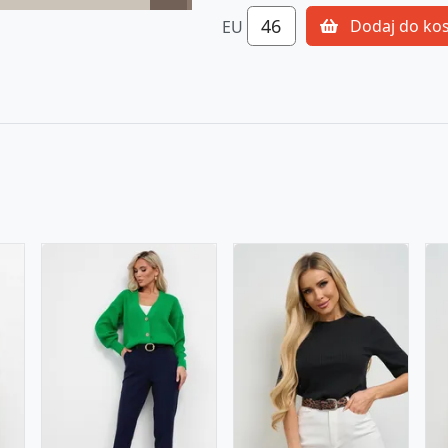
46
Dodaj do ko
EU