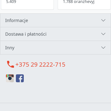
5.409
1.788 oranzhevyj
Informacje
Dostawa i płatności
Inny
call
+375 29 2222-715