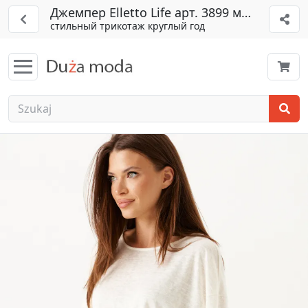
Джемпер Elletto Life арт. 3899 мол очный
стильный трикотаж круглый год