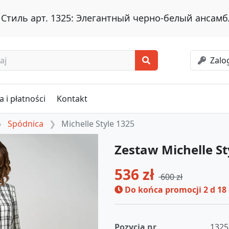
тиль арт. 1325: Элегантный черно-белый ансамб
Zalog
 i płatności
Kontakt
Spódnica
Michelle Style 1325
Zestaw Michelle St
536 zł
600 zł
Do końca promocji
2 d 18
Pozycja nr
1325