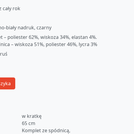
z cały rok
no-biały nadruk, czarny
et – poliester 62%, wiskoza 34%, elastan 4%.
nica – wiskoza 51%, poliester 46%, lycra 3%
oruś
szyka
w kratkę
65 cm
Komplet ze spódnicą,