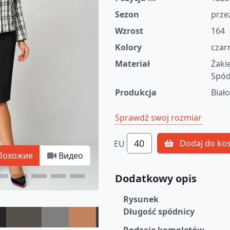
Sezon
prze
Wzrost
164
Kolory
czar
Materiał
Żaki
Spód
Produkcja
Biał
Sprawdź swoj rozmiar
40
Dodaj do ko
EU
Похожие
Видео
Dodatkowy opis
Rysunek
Długość spódnicy