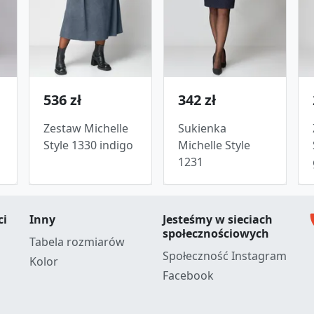
536 zł
342 zł
Zestaw Michelle
Sukienka
Style 1330 indigo
Michelle Style
1231
c
ci
Inny
Jesteśmy w sieciach
społecznościowych
Tabela rozmiarów
Społeczność Instagram
Kolor
Facebook