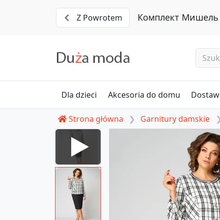
Комплект Мишель С
Z Powrotem
Dla dzieci
Akcesoria do domu
Dostawa
Strona główna
Garnitury damskie
e #1325