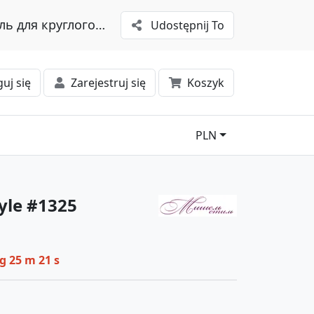
ль для круглогодичного стиля
Udostępnij To
uj się
Zarejestruj się
Koszyk
PLN
yle #1325
 g 25 m 20 s