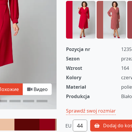
Pozycja nr
1235
Sezon
prze
Wzrost
164
Kolory
czer
Materiał
poli
Похожие
Видео
Produkcja
Biał
Sprawdź swoj rozmiar
44
Dodaj do ko
EU