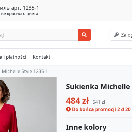
ль арт. 1235-1
ье красного цвета
Zalog
 i płatności
Kontakt
Michelle Style 1235-1
Sukienka Michelle 
484 zł
541 zł
Do końca promocji
2 d 20
Inne kolory