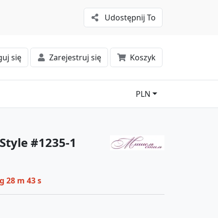
Udostępnij To
uj się
Zarejestruj się
Koszyk
PLN
Style #1235-1
 g 28 m 42 s