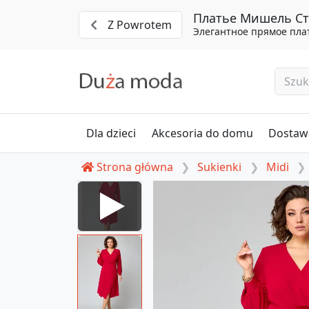
Платье Мишель Сти
Z Powrotem
Элегантное прямое плат
Dla dzieci
Akcesoria do domu
Dostawa
Strona główna
Sukienki
Midi
yle #1235-1