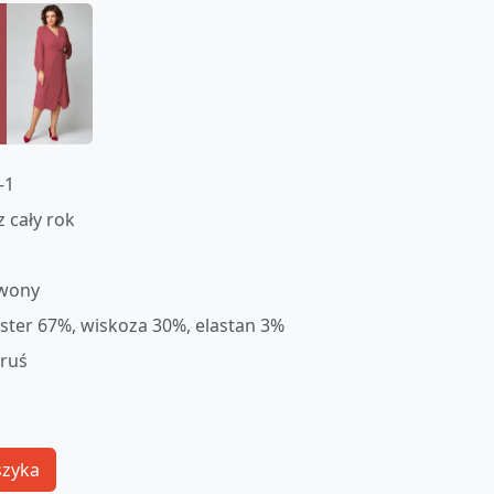
-1
z cały rok
wony
ester 67%, wiskoza 30%, elastan 3%
oruś
szyka