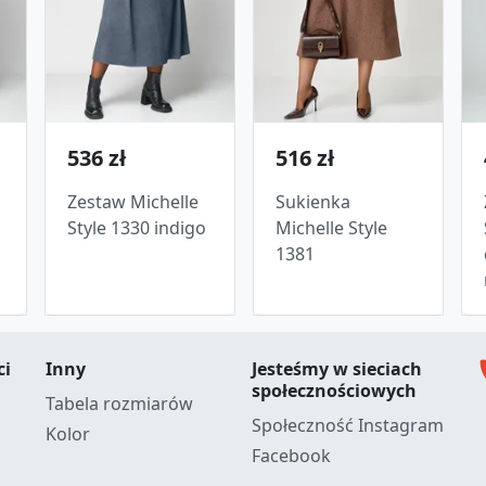
536 zł
516 zł
Zestaw Michelle
Sukienka
Style 1330 indigo
Michelle Style
1381
c
ci
Inny
Jesteśmy w sieciach
społecznościowych
Tabela rozmiarów
Społeczność Instagram
Kolor
Facebook