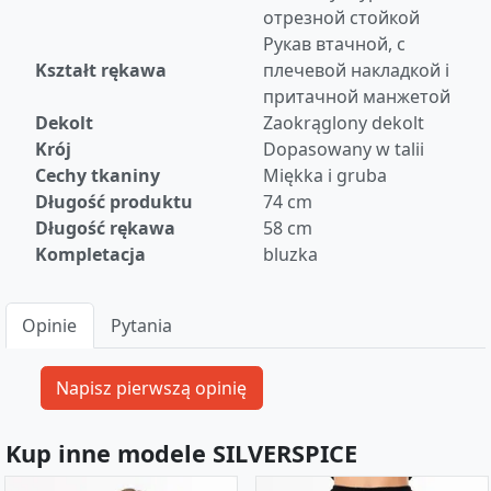
отрезной стойкой
Рукав втачной, с
Kształt rękawa
плечевой накладкой i
притачной манжетой
Dekolt
Zaokrąglony dekolt
Krój
Dopasowany w talii
Cechy tkaniny
Miękka i gruba
Długość produktu
74 cm
Długość rękawa
58 cm
Kompletacja
bluzka
Opinie
Pytania
Kup inne modele SILVERSPICE