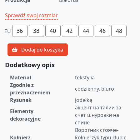
Sprawdź swoj rozmiar
36
38
40
42
44
46
48
EU
Dodaj do koszyka
Dodatkowy opis
Materiał
tekstylia
Zgodnie z
codzienny, biuro
przeznaczeniem
Rysunek
jodełkę
акцент на талии за
Elementy
счет шнуровки на
dekoracyjne
спине
Воротник стояче-
Kołnierz
kołnierzyk typu club с