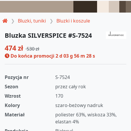
Bluzki, tuniki
Bluzki i koszule
Bluzka SILVERSPICE #S-7524
474 zł
530 zł
Do końca promocji
2 d 03 g 56 m 27 s
Pozycja nr
S-7524
Sezon
przez cały rok
Wzrost
170
Kolory
szaro-beżowy nadruk
Materiał
poliester 63%, wiskoza 33%,
elastan 4%
Produkcja
Białoruś