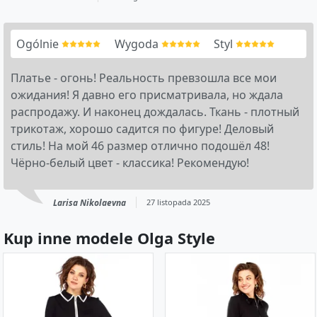
Ogólnie
Wygoda
Styl
Платье - огонь! Реальность превзошла все мои
ожидания! Я давно его присматривала, но ждала
распродажу. И наконец дождалась. Ткань - плотный
трикотаж, хорошо садится по фигуре! Деловый
стиль! На мой 46 размер отлично подошёл 48!
Чёрно-белый цвет - классика! Рекомендую!
Larisa Nikolaevna
27 listopada 2025
Kup inne modele Olga Style