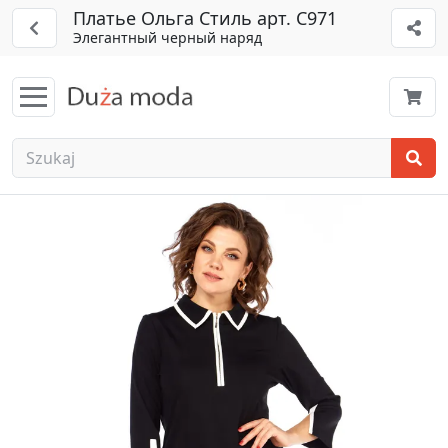
Платье Ольга Стиль арт. С971
Элегантный черный наряд