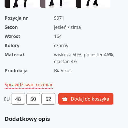
Pozycja nr
S971
Sezon
jesień / zima
Wzrost
164
Kolory
czarny
Materiał
wiskoza 50%, poliester 46%,
elastan 4%
Produkcja
Białoruś
Sprawdź swoj rozmiar
48
50
52
Dodaj do koszyka
EU
Dodatkowy opis