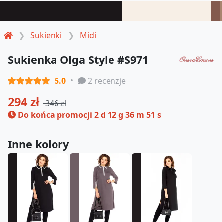
Sukienki
Midi
Sukienka Olga Style #S971
5.0
2 recenzje
294 zł
346 zł
Do końca promocji
2 d 12 g 36 m 51 s
Inne kolory