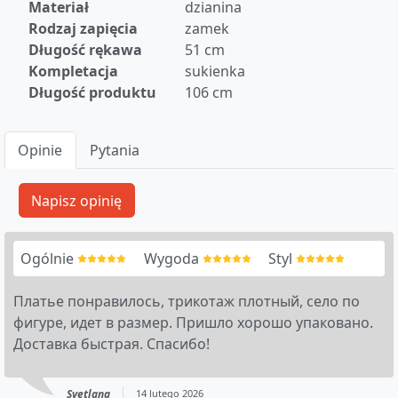
Materiał
dzianina
Rodzaj zapięcia
zamek
Długość rękawa
51 cm
Kompletacja
sukienka
Długość produktu
106 cm
Opinie
Pytania
Ogólnie
Wygoda
Styl
Платье понравилось, трикотаж плотный, село по
фигуре, идет в размер. Пришло хорошо упаковано.
Доставка быстрая. Спасибо!
Svetlana
14 lutego 2026