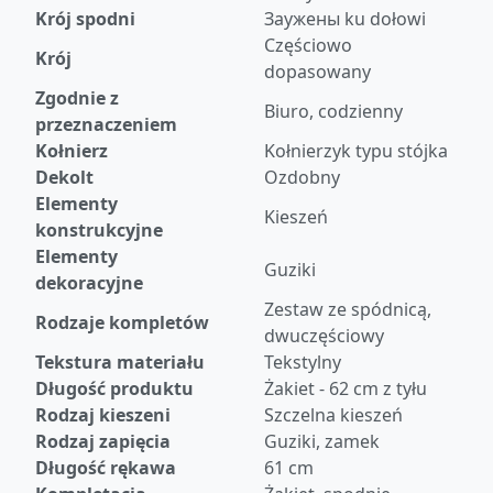
Krój spodni
Заужены ku dołowi
Częściowo
Krój
dopasowany
Zgodnie z
Biuro, codzienny
przeznaczeniem
Kołnierz
Kołnierzyk typu stójka
Dekolt
Ozdobny
Elementy
Kieszeń
konstrukcyjne
Elementy
Guziki
dekoracyjne
Zestaw ze spódnicą,
Rodzaje kompletów
dwuczęściowy
Tekstura materiału
Tekstylny
Długość produktu
Żakiet - 62 cm z tyłu
Rodzaj kieszeni
Szczelna kieszeń
Rodzaj zapięcia
Guziki, zamek
Długość rękawa
61 cm