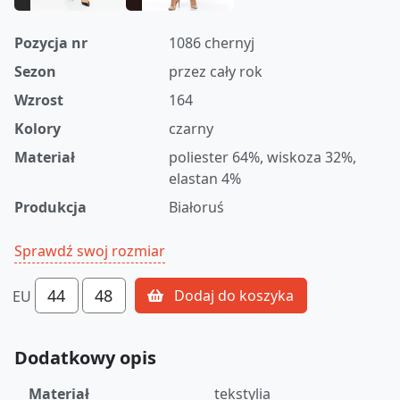
Pozycja nr
1086 chernyj
Sezon
przez cały rok
Wzrost
164
Kolory
czarny
Materiał
poliester 64%, wiskoza 32%,
elastan 4%
Produkcja
Białoruś
Sprawdź swoj rozmiar
44
48
Dodaj do koszyka
EU
Dodatkowy opis
Materiał
tekstylia