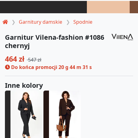
Garnitury damskie
Spodnie
Garnitur Vilena-fashion #1086
chernyj
464 zł
547 zł
Do końca promocji
20 g 44 m 30 s
Inne kolory