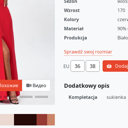
Sezon
wios
Wzrost
170
Kolory
czer
Materiał
90% 
Produkcja
Biał
Sprawdź swoj rozmiar
36
38
Dodaj
EU
Dodatkowy opis
Похожие
Видео
Kompletacja
sukienka