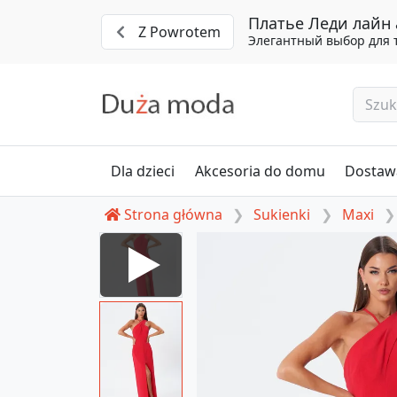
Платье Леди лайн 
Z Powrotem
Элегантный выбор для 
Dla dzieci
Akcesoria do domu
Dostawa
Strona główna
Sukienki
Maxi
#1601