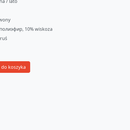
na / lato
wony
полиэфир, 10% wiskoza
oruś
 do koszyka