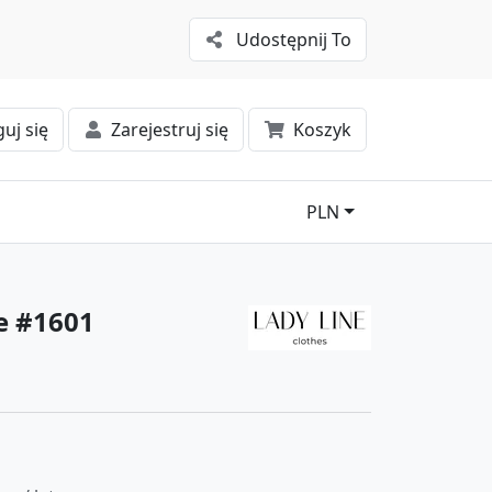
Udostępnij To
uj się
Zarejestruj się
Koszyk
PLN
e #1601