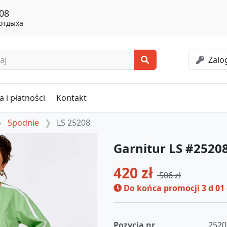
08
 отдыха
Zalog
 i płatności
Kontakt
Spodnie
LS 25208
Garnitur LS #2520
420 zł
506 zł
Do końca promocji
3 d 01
Pozycja nr
2520