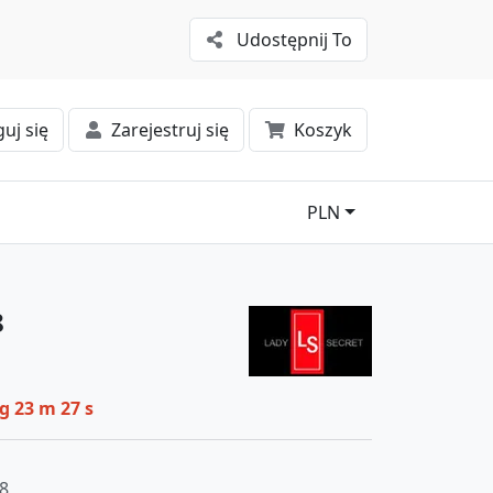
Udostępnij To
uj się
Zarejestruj się
Koszyk
PLN
8
 g 23 m 27 s
8