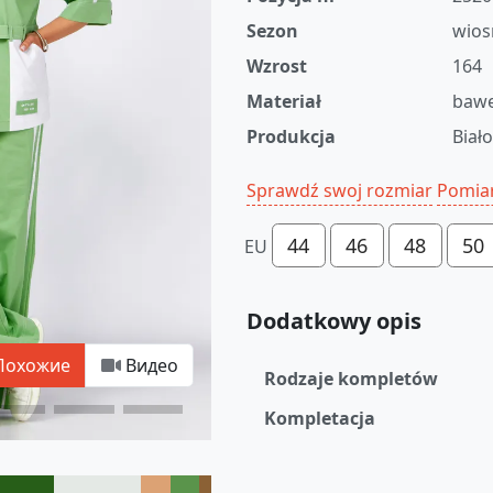
Sezon
wios
Wzrost
164
Materiał
bawe
Produkcja
Biał
Sprawdź swoj rozmiar
Pomia
44
46
48
50
EU
Dodatkowy opis
Похожие
Видео
Rodzaje kompletów
Kompletacja