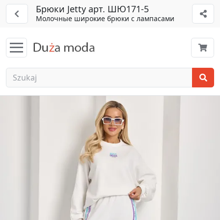
Брюки Jetty арт. ШЮ171-5
Молочные широкие брюки с лампасами