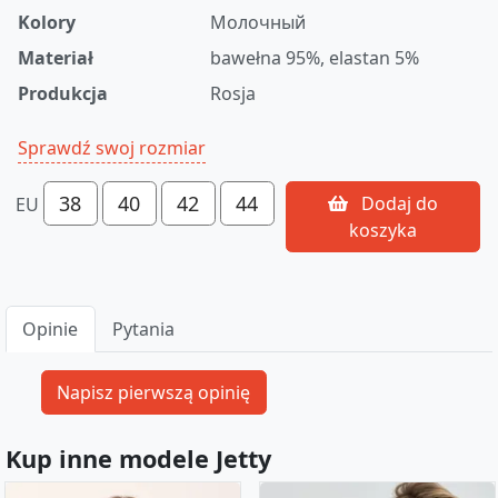
Kolory
Молочный
Materiał
bawełna 95%, elastan 5%
Produkcja
Rosja
Sprawdź swoj rozmiar
38
40
42
44
Dodaj do
EU
koszyka
Opinie
Pytania
Kup inne modele Jetty