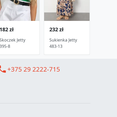
182 zł
232 zł
Skoczek Jetty
Sukienka Jetty
395-8
483-13
all
+375 29 2222-715