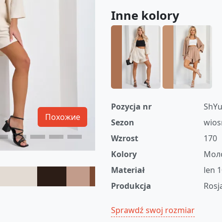
Inne kolory
Pozycja nr
ShYu
Похожие
Sezon
wios
Wzrost
170
Kolory
Мол
Materiał
len 
Produkcja
Rosj
Sprawdź swoj rozmiar