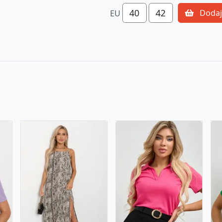
40
42
Dodaj
EU