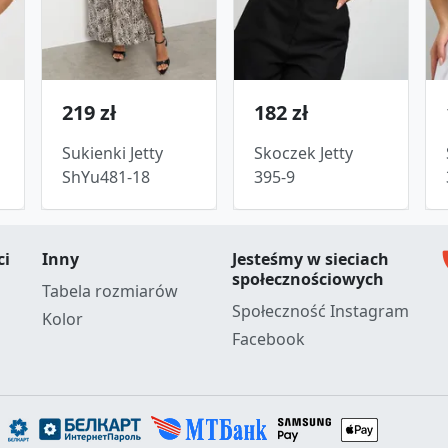
219 zł
182 zł
Sukienki Jetty
Skoczek Jetty
ShYu481-18
395-9
c
ci
Inny
Jesteśmy w sieciach
społecznościowych
Tabela rozmiarów
Społeczność Instagram
Kolor
Facebook