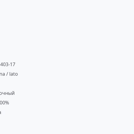
403-17
na / lato
очный
100%
a