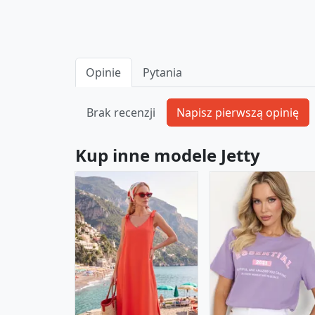
Opinie
Pytania
Brak recenzji
Kup inne modele Jetty