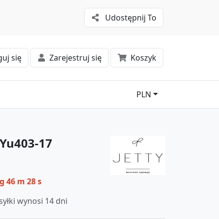
Udostępnij To
uj się
Zarejestruj się
Koszyk
PLN
hYu403-17
 g 46 m 28 s
yłki wynosi 14 dni