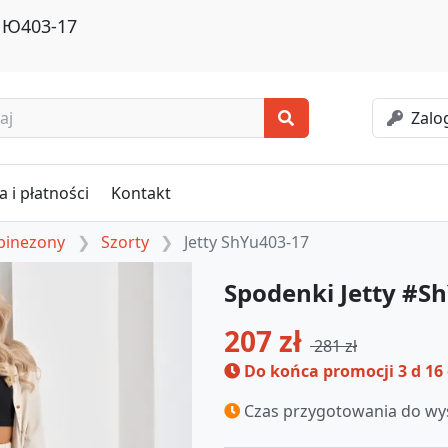
ШЮ403-17
Zalog
 i płatności
Kontakt
mbinezony
Szorty
Jetty ShYu403-17
Spodenki Jetty #S
207 zł
281 zł
Do końca promocji
3 d 16
Czas przygotowania do wys