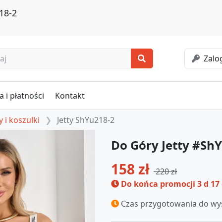
18-2
Zalog
 i płatności
Kontakt
 i koszulki
Jetty ShYu218-2
Do Góry Jetty #Sh
158 zł
220 zł
Do końca promocji
3 d 17
Czas przygotowania do wys