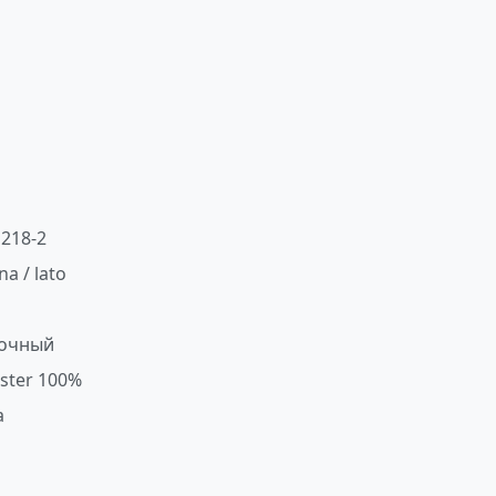
218-2
na / lato
очный
ester 100%
a