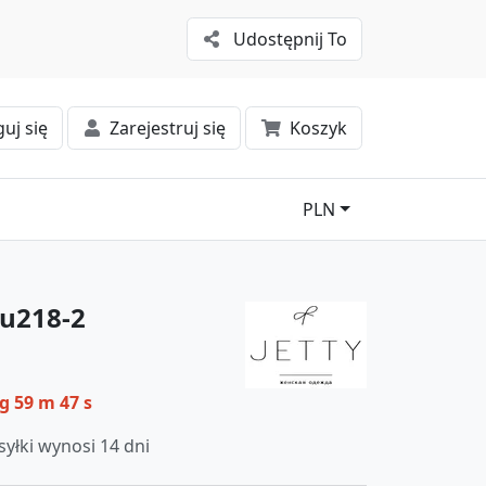
Udostępnij To
uj się
Zarejestruj się
Koszyk
PLN
Yu218-2
 g 59 m 47 s
yłki wynosi 14 dni