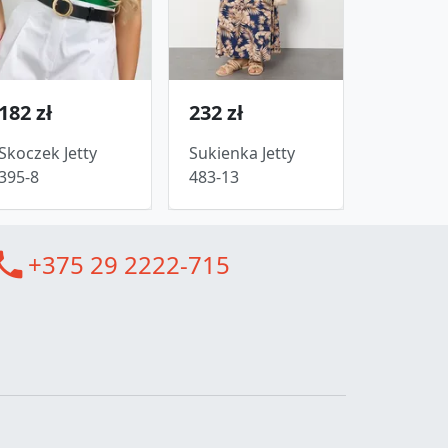
182 zł
232 zł
Skoczek Jetty
Sukienka Jetty
395-8
483-13
all
+375 29 2222-715