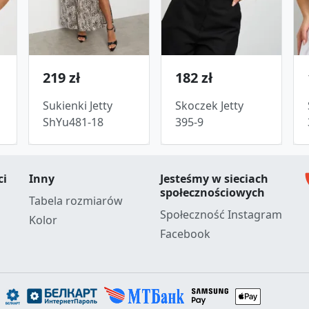
219 zł
182 zł
Sukienki Jetty
Skoczek Jetty
ShYu481-18
395-9
c
ci
Inny
Jesteśmy w sieciach
społecznościowych
Tabela rozmiarów
Społeczność Instagram
Kolor
Facebook