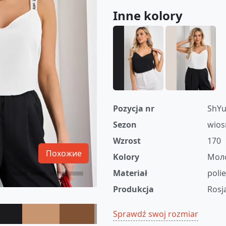
Inne kolory
Pozycja nr
ShYu
Sezon
wios
Wzrost
170
Похожие
Kolory
Мол
Materiał
poli
Produkcja
Rosj
Sprawdź swoj rozmiar