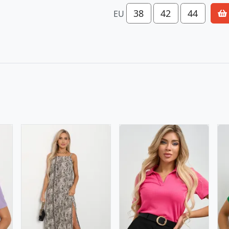
38
42
44
EU