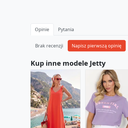
Opinie
Pytania
Brak recenzji
Kup inne modele Jetty