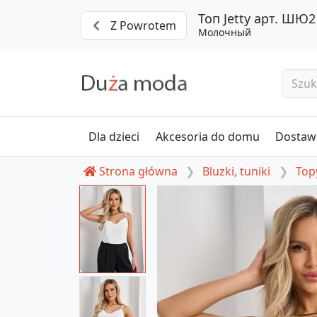
Топ Jetty арт. ШЮ2
Z Powrotem
Молочный
Dla dzieci
Akcesoria do domu
Dostawa
Strona główna
Bluzki, tuniki
Topy