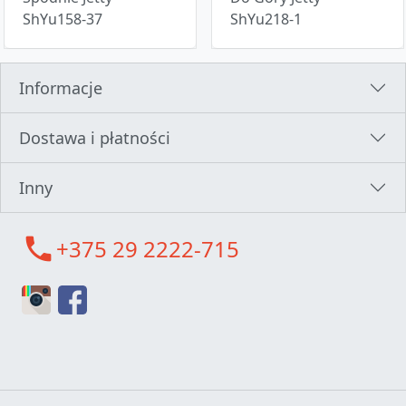
ShYu158-37
ShYu218-1
Informacje
Dostawa i płatności
Inny
call
+375 29 2222-715