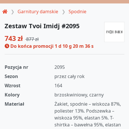
Garnitury damskie
Spodnie
Zestaw Tvoi Imidj #2095
743 zł
877 zł
Do końca promocji
1 d 10 g 20 m 36 s
Pozycja nr
2095
Sezon
przez cały rok
Wzrost
164
Kolory
brzoskwiniowy, czarny
Materiał
Żakiet, spodnie – wiskoza 87%,
poliester 13%. Podszewka –
wiskoza 95%, elastan 5%. T-
shirtka – bawełna 95%, elastan