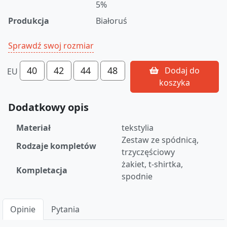
5%
Produkcja
Białoruś
Sprawdź swoj rozmiar
40
42
44
48
Dodaj do
EU
koszyka
Dodatkowy opis
Materiał
tekstylia
Zestaw ze spódnicą,
Rodzaje kompletów
trzyczęściowy
żakiet, t-shirtka,
Kompletacja
spodnie
Opinie
Pytania