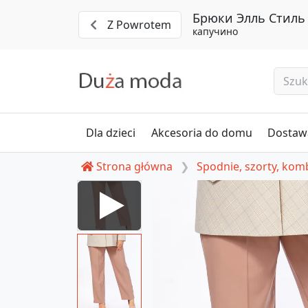
Брюки Элль Стиль 
Z Powrotem
капучино
Dla dzieci
Akcesoria do domu
Dostawa
Strona główna
Spodnie, szorty, ko
yuki 2002/11