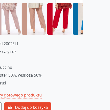
ki 2002/11
z cały rok
uccino
ester 50%, wiskoza 50%
oruś
ry gotowego produktu
Dodaj do koszyka