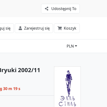
Udostępnij To
uj się
Zarejestruj się
Koszyk
PLN
#Bryuki 2002/11
 g 30 m 18 s