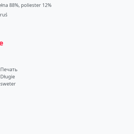
łna 88%, poliester 12%
oruś
e
Печать
Długie
sweter