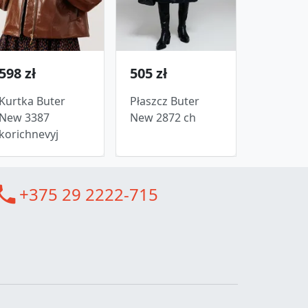
598 zł
505 zł
Kurtka Buter
Płaszcz Buter
New 3387
New 2872 ch
korichnevyj
all
+375 29 2222-715