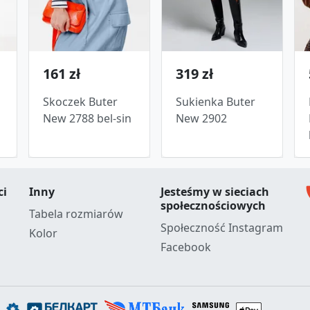
161 zł
319 zł
Skoczek Buter
Sukienka Buter
New 2788 bel-sin
New 2902
c
ci
Inny
Jesteśmy w sieciach
społecznościowych
Tabela rozmiarów
Społeczność Instagram
Kolor
Facebook