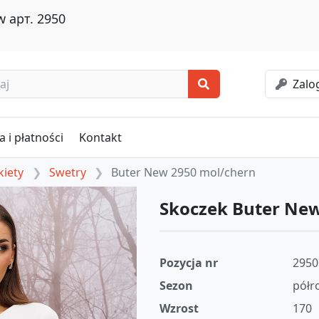
 арт. 2950
Zalog
 i płatności
Kontakt
kiety
Swetry
Buter New 2950 mol/chern
Skoczek Buter Ne
Pozycja nr
2950
Sezon
półr
Wzrost
170