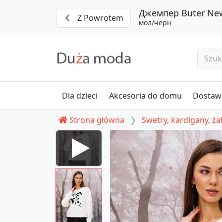
Джемпер Buter New
Z Powrotem
мол/черн
Dla dzieci
Akcesoria do domu
Dostawa
Strona główna
Swetry, kardigany, ża
#2950 mol/chern