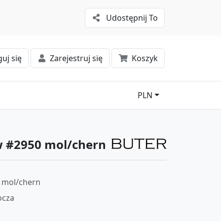
Udostępnij To
uj się
Zarejestruj się
Koszyk
PLN
w #2950 mol/chern
 mol/chern
ocza