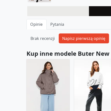
Opinie
Pytania
Brak recenzji
Kup inne modele Buter New