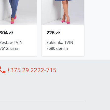
304 zł
226 zł
Zestaw TVIN
Sukienka TVIN
7612l siren
7680 denim
all
+375 29 2222-715