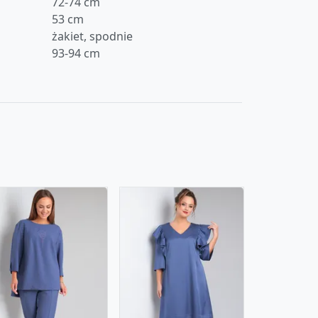
72-74 cm
53 cm
żakiet, spodnie
93-94 cm