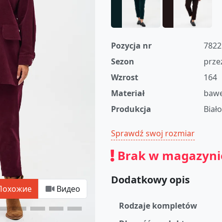
Pozycja nr
7822
Sezon
prze
Wzrost
164
Materiał
bawe
Produkcja
Biał
Sprawdź swoj rozmiar
Brak w magazyni
Dodatkowy opis
Похожие
Видео
Rodzaje kompletów