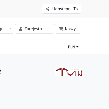
Udostępnij To
uj się
Zarejestruj się
Koszyk
PLN
2