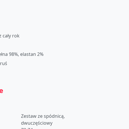
z cały rok
łna 98%, elastan 2%
oruś
e
Zestaw ze spódnicą,
dwuczęściowy