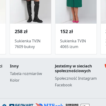
258 zł
152 zł
Sukienka TVIN
Sukienka TVIN
7609 bukvy
4065 izum
c
ci
Inny
Jesteśmy w sieciach
społecznościowych
Tabela rozmiarów
Społeczność Instagram
Kolor
Facebook