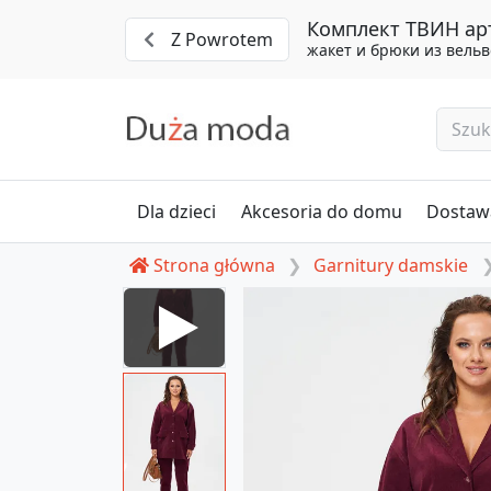
Комплект ТВИН арт
Z Powrotem
жакет и брюки из вельв
Dla dzieci
Akcesoria do domu
Dostawa
Strona główna
Garnitury damskie