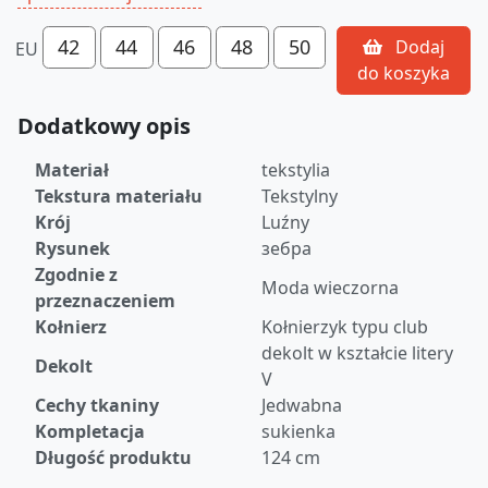
42
44
46
48
50
Dodaj
EU
do koszyka
Dodatkowy opis
Materiał
tekstylia
Tekstura materiału
Tekstylny
Krój
Luźny
Rysunek
зебра
Zgodnie z
Moda wieczorna
przeznaczeniem
Kołnierz
Kołnierzyk typu club
dekolt w kształcie litery
Dekolt
V
Cechy tkaniny
Jedwabna
Kompletacja
sukienka
Długość produktu
124 cm