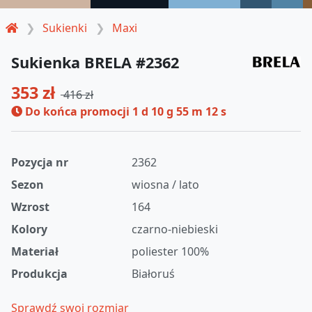
Sukienki
Maxi
Sukienka BRELA #2362
353 zł
416 zł
Do końca promocji
1 d 10 g 55 m 11 s
Pozycja nr
2362
Sezon
wiosna / lato
Wzrost
164
Kolory
czarno-niebieski
Materiał
poliester 100%
Produkcja
Białoruś
Sprawdź swoj rozmiar