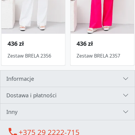
436 zł
436 zł
Zestaw BRELA 2356
Zestaw BRELA 2357
Informacje
Dostawa i płatności
Inny
call
+375 29 2222-715