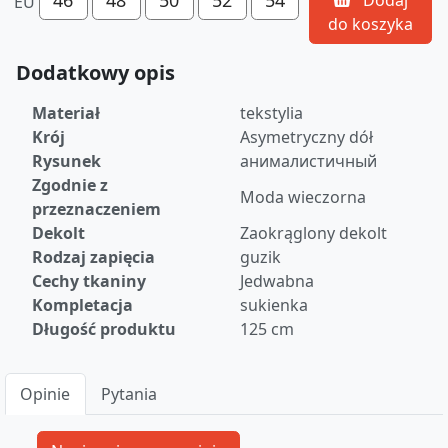
46
48
50
52
54
Dodaj
EU
do koszyka
Dodatkowy opis
Materiał
tekstylia
Krój
Asymetryczny dół
Rysunek
анималистичный
Zgodnie z
Moda wieczorna
przeznaczeniem
Dekolt
Zaokrąglony dekolt
Rodzaj zapięcia
guzik
Cechy tkaniny
Jedwabna
Kompletacja
sukienka
Długość produktu
125 cm
Opinie
Pytania