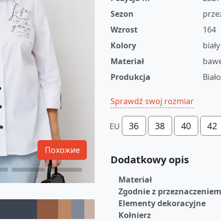
Sezon
prze
Wzrost
164
Kolory
biały
Materiał
bawe
Produkcja
Biał
Sprawdź swoj rozmiar
36
38
40
42
EU
Похожие
Dodatkowy opis
Materiał
Zgodnie z przeznaczenie
Elementy dekoracyjne
Kołnierz