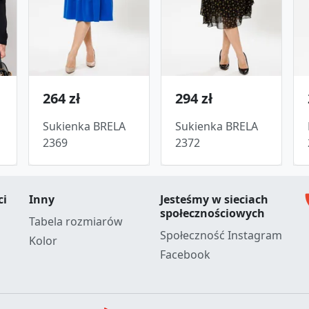
264 zł
294 zł
Sukienka BRELA
Sukienka BRELA
2369
2372
c
ci
Inny
Jesteśmy w sieciach
społecznościowych
Tabela rozmiarów
Społeczność Instagram
Kolor
Facebook