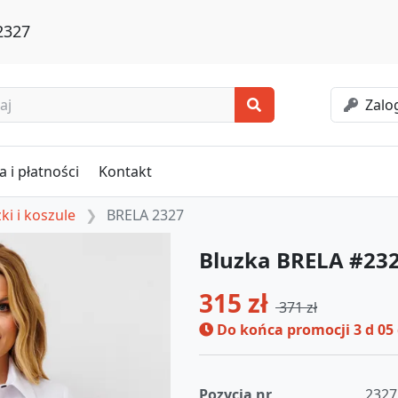
2327
Zalog
 i płatności
Kontakt
ki i koszule
BRELA 2327
Bluzka BRELA #23
315 zł
371 zł
Do końca promocji
3 d 05
Pozycja nr
2327