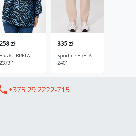
258 zł
335 zł
Bluzka BRELA
Spodnie BRELA
2373.1
2401
all
+375 29 2222-715