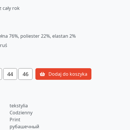
z cały rok
łna 76%, poliester 22%, elastan 2%
oruś
44
46
Dodaj do koszyka
tekstylia
m
Codzienny
Print
рубашечный