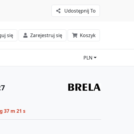
Udostępnij To
uj się
Zarejestruj się
Koszyk
PLN
27
 g 37 m 21 s