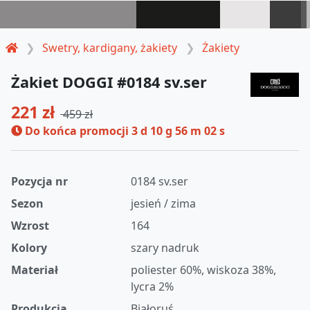
Swetry, kardigany, żakiety
Żakiety
Żakiet DOGGI #0184 sv.ser
221 zł
459 zł
Do końca promocji
3 d 10 g 56 m 01 s
Pozycja nr
0184 sv.ser
Sezon
jesień / zima
Wzrost
164
Kolory
szary nadruk
Materiał
poliester 60%, wiskoza 38%,
lycra 2%
Produkcja
Białoruś