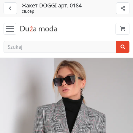
Жакет DOGGI арт. 0184
св.сер