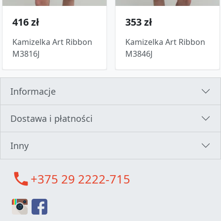
416 zł
353 zł
Kamizelka Art Ribbon
Kamizelka Art Ribbon
M3816J
M3846J
Informacje
Dostawa i płatności
Inny
call
+375 29 2222-715