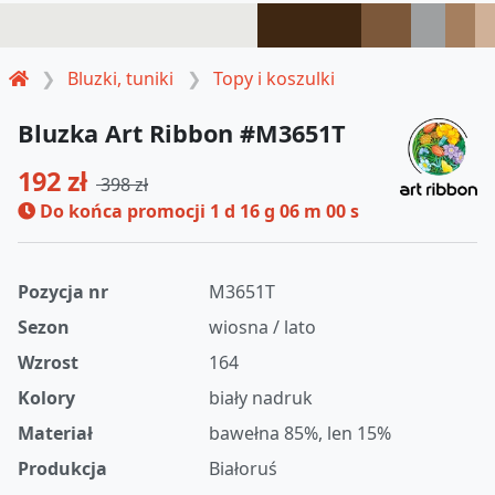
Bluzki, tuniki
Topy i koszulki
Bluzka Art Ribbon #M3651T
192 zł
398 zł
Do końca promocji
1 d 16 g 06 m 00 s
Pozycja nr
M3651T
Sezon
wiosna / lato
Wzrost
164
Kolory
biały nadruk
Materiał
bawełna 85%, len 15%
Produkcja
Białoruś