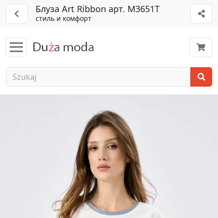
Блуза Art Ribbon арт. М3651T
стиль и комфорт