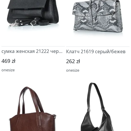
сумка женская 21222 черный/серый
Клатч 21619 серый/бежев
469 zł
262 zł
onesize
onesize