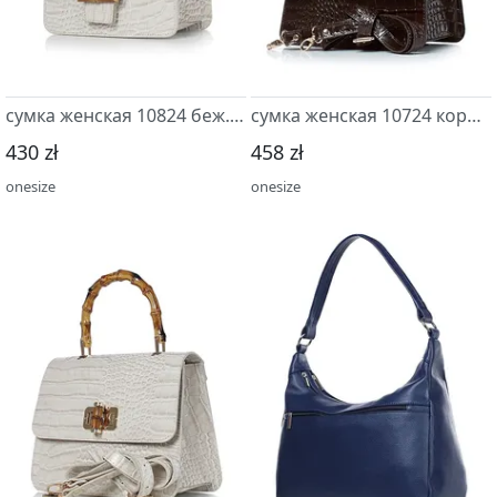
сумка женская 10824 беж.св/бежев
сумка женская 10724 коричневый т.
430 zł
458 zł
onesize
onesize