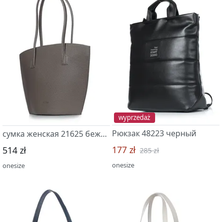
wyprzedaż
Рюкзак 48223 черный
сумка женская 21625 бежевый т.
177 zł
514 zł
285 zł
onesize
onesize