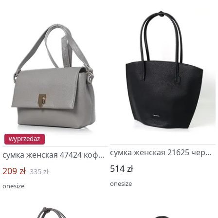
wyprzedaż
сумка женская 21625 черный
сумка женская 47424 кофе/бежев
514 zł
209 zł
335 zł
onesize
onesize