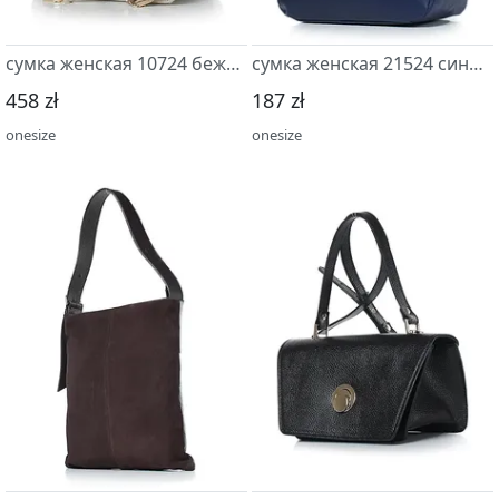
сумка женская 10724 бежевый св.
сумка женская 21524 синий т.
458 zł
187 zł
onesize
onesize