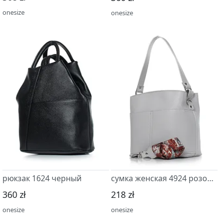
onesize
onesize
рюкзак 1624 черный
сумка женская 4924 розовый св.
360 zł
218 zł
onesize
onesize