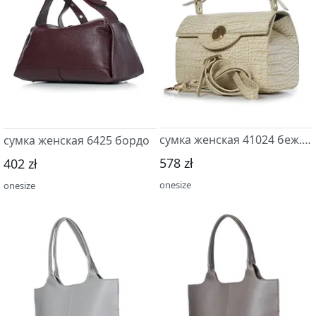
сумка женская 41024 беж.св/бежев
сумка женская 6425 бордо
578 zł
402 zł
onesize
onesize