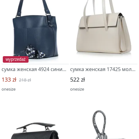
wyprzedaż
сумка женская 4924 синий т.
сумка женская 17425 молочный
133 zł
522 zł
218 zł
onesize
onesize