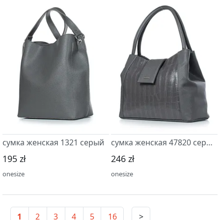
сумка женская 1321 серый
сумка женская 47820 серый т.
195 zł
246 zł
onesize
onesize
1
2
3
4
5
16
>