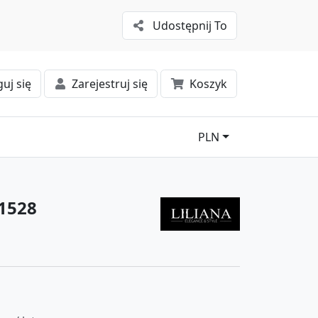
Udostępnij To
uj się
Zarejestruj się
Koszyk
PLN
#1528