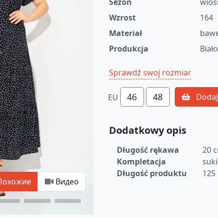
Sezon
wios
Wzrost
164
Materiał
bawe
Produkcja
Biał
Sprawdź swoj rozmiar
46
48
Dodaj
EU
Dodatkowy opis
Długość rękawa
20 
Kompletacja
suk
Długość produktu
125
Похожие
Видео