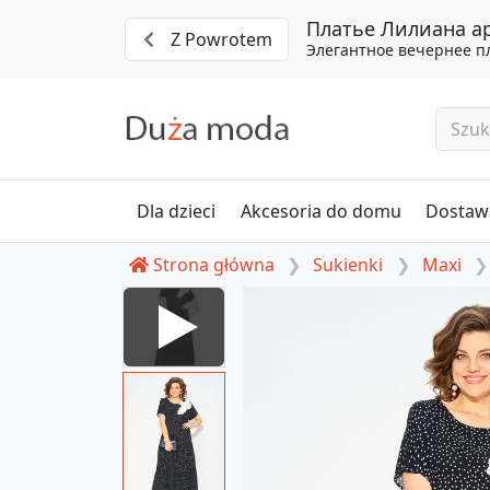
Платье Лилиана ар
Z Powrotem
Элегантное вечернее п
Dla dzieci
Akcesoria do domu
Dostawa
Strona główna
Sukienki
Maxi
28