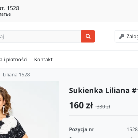
т. 1528
латье
Zalog
 i płatności
Kontakt
Liliana 1528
Sukienka Liliana 
160 zł
330 zł
Pozycja nr
1528