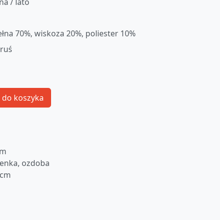
na / lato
łna 70%, wiskoza 20%, poliester 10%
oruś
 do koszyka
cm
ienka, ozdoba
 cm