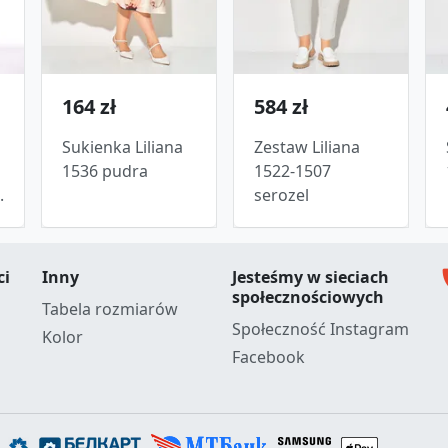
164 zł
584 zł
Sukienka Liliana
Zestaw Liliana
1536 pudra
1522-1507
.
serozel
c
ci
Inny
Jesteśmy w sieciach
społecznościowych
Tabela rozmiarów
Społeczność Instagram
Kolor
Facebook